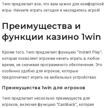
1win предлагает все, что вам нужно для комфортной
игры. Начните играть сегодня и насладитесь игрой!
Преимущества и
функции казино 1win
Кроме того, 1win предлагает функцию “Instant Play”,
которая позволяет игрокам начать играть в любое
время, не скачивая программного обеспечения. Это
особенно удобно для игроков, которые
предпочитают играть на мобильных устройствах.
Преимущества 1win для игроков
1win предлагает несколько преимуществ для
игроков, включая функцию “Cashback”, которая