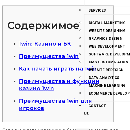
SERVICES
Содержимое
DIGITAL MARKETING
WEBSITE DESIGNING
GRAPHICS DESIGN
1win: Казино и БК
WEB DEVELOPMENT
SOFTWARE DEVELOPM
Преимущества 1win
CMS CUSTOMIZATION
Как начать играть на 1win
WEBSITE REDESIGN
DATA ANALYTICS
Преимущества и функции
MACHINE LEARNING
казино 1win
ECOMMERCE DEVELO
Преимущества 1win для
CONTACT
игроков
US