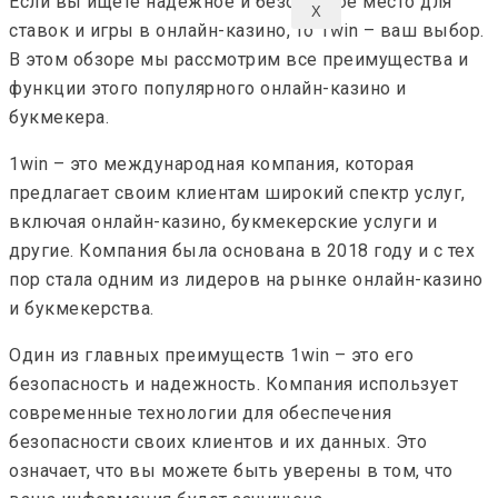
Если вы ищете надежное и безопасное место для
X
ставок и игры в онлайн-казино, то 1win – ваш выбор.
В этом обзоре мы рассмотрим все преимущества и
функции этого популярного онлайн-казино и
букмекера.
1win – это международная компания, которая
предлагает своим клиентам широкий спектр услуг,
включая онлайн-казино, букмекерские услуги и
другие. Компания была основана в 2018 году и с тех
пор стала одним из лидеров на рынке онлайн-казино
и букмекерства.
Один из главных преимуществ 1win – это его
безопасность и надежность. Компания использует
современные технологии для обеспечения
безопасности своих клиентов и их данных. Это
означает, что вы можете быть уверены в том, что