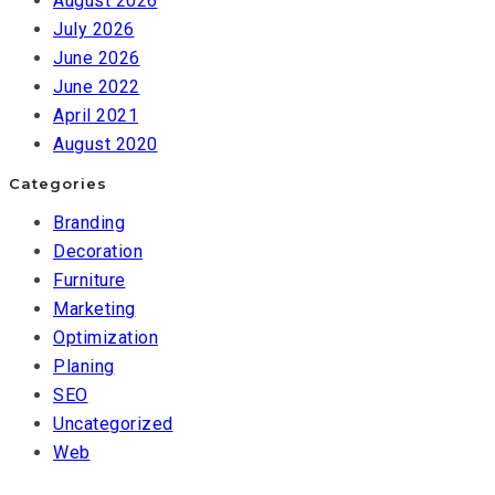
August 2026
July 2026
June 2026
June 2022
April 2021
August 2020
Categories
Branding
Decoration
Furniture
Marketing
Optimization
Planing
SEO
Uncategorized
Web