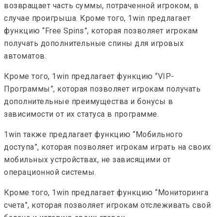
возвращает часть суммы, потраченной игроком, в
случае проигрыша. Кроме того, 1win предлагает
функцию “Free Spins”, которая позволяет игрокам
получать дополнительные спины для игровых
автоматов.
Кроме того, 1win предлагает функцию “VIP-
Программы”, которая позволяет игрокам получать
дополнительные преимущества и бонусы в
зависимости от их статуса в программе.
1win также предлагает функцию “Мобильного
доступа”, которая позволяет игрокам играть на своих
мобильных устройствах, не зависящими от
операционной системы.
Кроме того, 1win предлагает функцию “Мониторинга
счета”, которая позволяет игрокам отслеживать свой