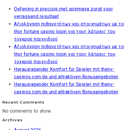
Oefening in precisie met spinmaya zorgt voor
verrassend resultaat
Αξιολόγηση πιθανοτήτων και στοιχημάτων με το
thor fortune casino login για τους λάτρεις του
τυχερού παιχνιδιού
Αξιολόγηση πιθανοτήτων και στοιχημάτων με το
thor fortune casino login για τους λάτρεις του
τυχερού παιχνιδιού
Herausragender Komfort für Spieler mit thenv-
casinos.com.de und attraktiven Bonusangeboten
Herausragender Komfort für Spieler mit thenv-
casinos.com.de und attraktiven Bonusangeboten
Recent Comments
No comments to show.
Archives