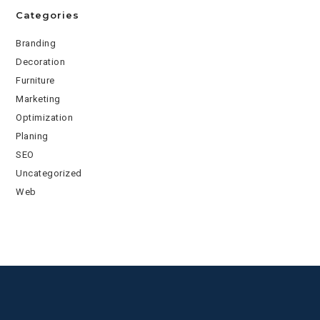
Categories
Branding
Decoration
Furniture
Marketing
Optimization
Planing
SEO
Uncategorized
Web