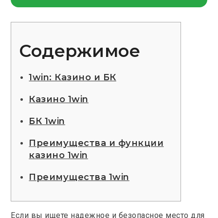
Содержимое
1win: Казино и БК
Казино 1win
БК 1win
Преимущества и функции
казино 1win
Преимущества 1win
Если вы ищете надежное и безопасное место для