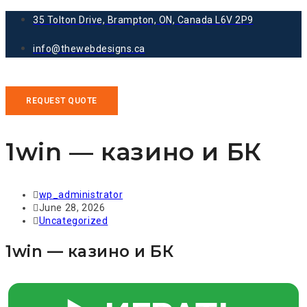
Skip
35 Tolton Drive, Brampton, ON, Canada L6V 2P9
to
info@thewebdesigns.ca
content
REQUEST QUOTE
1win — казино и БК
Post
wp_administrator
author:
Post
June 28, 2026
published:
Post
Uncategorized
category:
1win — казино и БК