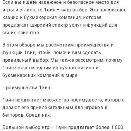
Если вы ищете надежное и безопасное место для
игры и ставок, то 1вин – ваш выбор. Это популярное
казино и букмекерская компания, которая
предлагает широкий спектр услуг и функций для
своих клиентов.
В этом обзоре мы рассмотрим преимущества и
функции 1вин, чтобы помочь вам сделать
правильный выбор. Мы также рассмотрим, почему
1вин является одним из лучших казино и
букмекерских компаний в мире.
Преимущества 1вин
1вин предлагает множество преимуществ, которые
делают его привлекательным для игроков и
бетторов. Среди них:
Большой выбор игр – 1вин предлагает более 1 000