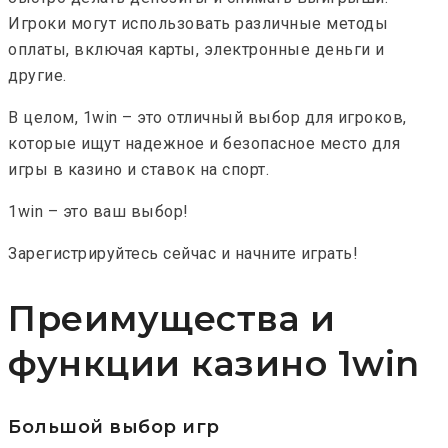
Игроки могут использовать различные методы
оплаты, включая карты, электронные деньги и
другие.
В целом, 1win – это отличный выбор для игроков,
которые ищут надежное и безопасное место для
игры в казино и ставок на спорт.
1win – это ваш выбор!
Зарегистрируйтесь сейчас и начните играть!
Преимущества и
функции казино 1win
Большой выбор игр