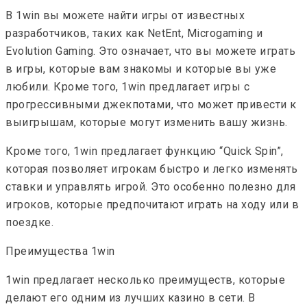
В 1win вы можете найти игры от известных
разработчиков, таких как NetEnt, Microgaming и
Evolution Gaming. Это означает, что вы можете играть
в игры, которые вам знакомы и которые вы уже
любили. Кроме того, 1win предлагает игры с
прогрессивными джекпотами, что может привести к
выигрышам, которые могут изменить вашу жизнь.
Кроме того, 1win предлагает функцию “Quick Spin”,
которая позволяет игрокам быстро и легко изменять
ставки и управлять игрой. Это особенно полезно для
игроков, которые предпочитают играть на ходу или в
поездке.
Преимущества 1win
1win предлагает несколько преимуществ, которые
делают его одним из лучших казино в сети. В