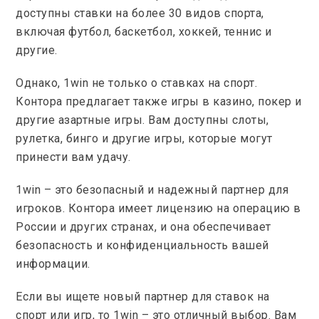
доступны ставки на более 30 видов спорта,
включая футбол, баскетбол, хоккей, теннис и
другие.
Однако, 1win не только о ставках на спорт.
Контора предлагает также игры в казино, покер и
другие азартные игры. Вам доступны слоты,
рулетка, бинго и другие игры, которые могут
принести вам удачу.
1win – это безопасный и надежный партнер для
игроков. Контора имеет лицензию на операцию в
России и других странах, и она обеспечивает
безопасность и конфиденциальность вашей
информации.
Если вы ищете новый партнер для ставок на
спорт или игр, то 1win – это отличный выбор. Вам