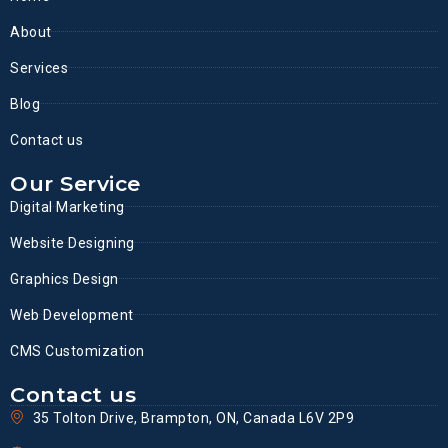
About
Services
Blog
Contact us
Our Service
Digital Marketing
Website Designing
Graphics Design
Web Development
CMS Customization
Contact us
35 Tolton Drive, Brampton, ON, Canada L6V 2P9