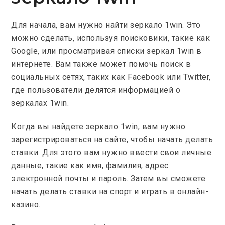
Для начала, вам нужно найти зеркало 1win. Это
можно сделать, используя поисковики, такие как
Google, или просматривая списки зеркал 1win в
интернете. Вам также может помочь поиск в
социальных сетях, таких как Facebook или Twitter,
где пользователи делятся информацией о
зеркалах 1win.
Когда вы найдете зеркало 1win, вам нужно
зарегистрироваться на сайте, чтобы начать делать
ставки. Для этого вам нужно ввести свои личные
данные, такие как имя, фамилия, адрес
электронной почты и пароль. Затем вы сможете
начать делать ставки на спорт и играть в онлайн-
казино.