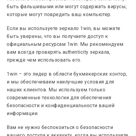
быть фальшивыми или могут содержать вирусы,
которые могут повредить ваш компьютер.
Если вы используете зеркало 1win, вы можете
быть уверены, что вы получаете доступ к
официальным ресурсам 1win. Мы рекомендуем
вам всегда проверять authenticity зеркала,
прежде чем использовать его.
1win – это лидер в области букмекерских контор,
и мы обеспечиваем наилучшие условия для
наших клиентов. Мы используем только
современные технологии для обеспечения
безопасности и конфиденциальности вашей
информации.
Вам не нужно беспокоиться о безопасности
вашего доступа к аккаунту, когда вы используете