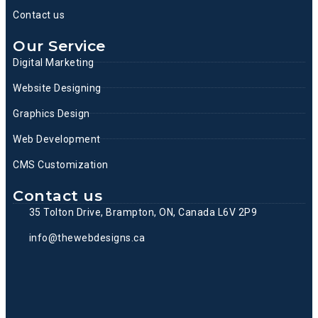
Contact us
Our Service
Digital Marketing
Website Designing
Graphics Design
Web Development
CMS Customization
Contact us
35 Tolton Drive, Brampton, ON, Canada L6V 2P9
info@thewebdesigns.ca