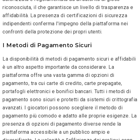
riconosciuta, il che garantisce un livello di trasparenza e
affidabilità. La presenza di certificazioni di sicurezza
indipendenti conferma l'impegno della piattaforma nei
confronti della protezione dei propri utenti.
I Metodi di Pagamento Sicuri
La disponibilità di metodi di pagamento sicuri e affidabili
è un altro aspetto importante da considerare. La
piattaforma offre una vasta gamma di opzioni di
pagamento, tra cui carte di credito, carte prepagate,
portafogli elettronici e bonifici bancari. Tutti i metodi di
pagamento sono sicuri e protetti da sistemi di crittografia
avanzati. I giocatori possono scegliere il metodo di
pagamento più comodo e adatto alle proprie esigenze. La
presenza di opzioni di pagamento diverse rende la
piattaforma accessibile a un pubblico ampio e