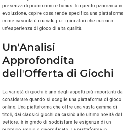
presenza di promozioni e bonus. In questo panorama in
evoluzione, capire cosa rende specifica una piattaforma
come casoola è cruciale per i giocatori che cercano
un'esperienza di gioco di alta qualità.
Un'Analisi
Approfondita
dell'Offerta di Giochi
La varietà di giochi è uno degli aspetti più importanti da
considerare quando si sceglie una piattaforma di gioco
online. Una piattaforma che offre una vasta gamma di
titoli, dai classici giochi da casinò alle ultime novità del
settore, è in grado di soddisfare le esigenze di un
pubblico ampio e diversificato. La piattaforma in