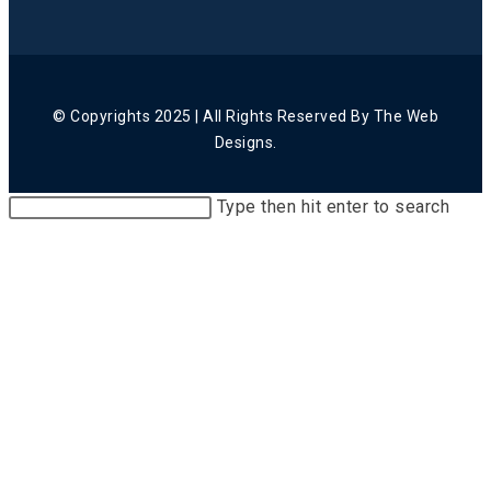
© Copyrights 2025 | All Rights Reserved By The Web
Designs.
Type then hit enter to search