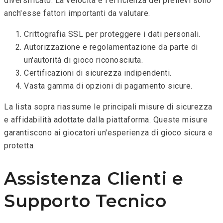
diversificato. La velocità e l'efficienza dei prelievi sono
anch'esse fattori importanti da valutare.
Crittografia SSL per proteggere i dati personali.
Autorizzazione e regolamentazione da parte di
un'autorità di gioco riconosciuta.
Certificazioni di sicurezza indipendenti.
Vasta gamma di opzioni di pagamento sicure.
La lista sopra riassume le principali misure di sicurezza
e affidabilità adottate dalla piattaforma. Queste misure
garantiscono ai giocatori un'esperienza di gioco sicura e
protetta.
Assistenza Clienti e
Supporto Tecnico