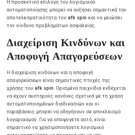
Η προσεκτική επιλογή του λογισμικού
αυτοματοποίησης μπορεί να αυξήσει σημαντικά την
αποτελεσματικότητα του
afk spin
και να μειώσει
τον κίνδυνο προβλημάτων ασφαλείας.
Διαχείριση Κινδύνων και
Αποφυγή Απαγορεύσεων
Η διαχείριση κινδύνων και η αποφυγή
απαγορεύσεων είναι σημαντικές πτυχές της
χρήσης του
afk spin
. Ορισμένα παιχνίδια ενδέχεται
να έχουν αυστηρούς κανόνες σχετικά με τη χρήση
αυτοματοποιημένων διαδικασιών και οι
παραβάσεις μπορεί να οδηγήσουν σε αποκλεισμό
λογαριασμού. Για να αποφύγετε αυτό, είναι
σημαντικό να χρησιμοποιήσετε λογισμικό