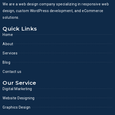
We are a web design company specializing in responsive web
design, custom WordPress development, and eCommerce
solutions.
Quick Links
Home
About
Services
Blog
Contact us
Our Service
Digital Marketing
Website Designing
Graphics Design