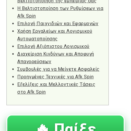
βελτιστοποίηση της εμπειρίας σας
Η Βελτιστοποίηση των Ρυθμίσεων για
Afk Spin
Επιλογή Παιχνιδιών και Εφαρμογών
Χρήση Εργαλείων και Λογισμικού
Αυτοματοποίησης
Επιλογή Αξιόπιστου Λογισμικού
Διαχείριση Κινδύνων και Αποφυγή
Απαγορεύσεων
Συμβουλές για να Μείνετε Ασφαλείς
Προηγμένες Τεχνικές για Afk Spin
Εξελίξεις και Μελλοντικές Τάσεις
στο Afk Spin
🔥 Παίξε