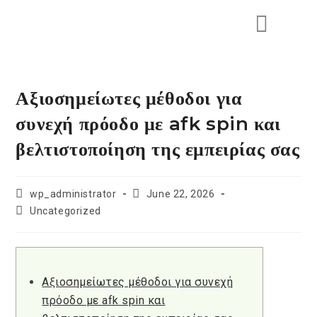
Αξιοσημείωτες μέθοδοι για
συνεχή πρόοδο με afk spin και
βελτιστοποίηση της εμπειρίας σας
wp_administrator
June 22, 2026
Uncategorized
Αξιοσημείωτες μέθοδοι για συνεχή
πρόοδο με afk spin και