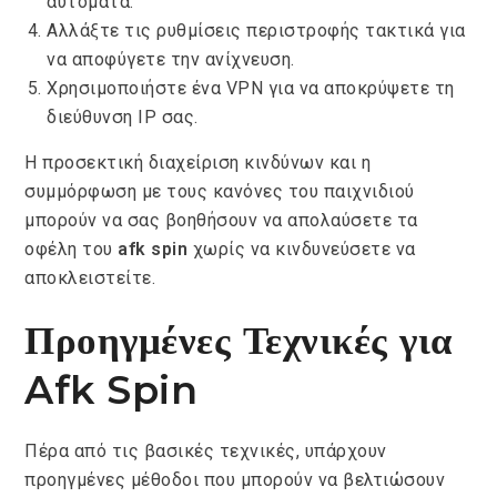
αυτόματα.
Αλλάξτε τις ρυθμίσεις περιστροφής τακτικά για
να αποφύγετε την ανίχνευση.
Χρησιμοποιήστε ένα VPN για να αποκρύψετε τη
διεύθυνση IP σας.
Η προσεκτική διαχείριση κινδύνων και η
συμμόρφωση με τους κανόνες του παιχνιδιού
μπορούν να σας βοηθήσουν να απολαύσετε τα
οφέλη του
afk spin
χωρίς να κινδυνεύσετε να
αποκλειστείτε.
Προηγμένες Τεχνικές για
Afk Spin
Πέρα από τις βασικές τεχνικές, υπάρχουν
προηγμένες μέθοδοι που μπορούν να βελτιώσουν