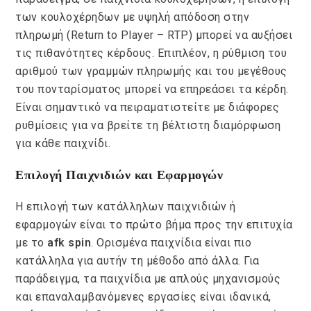
των κουλοχέρηδων με υψηλή απόδοση στην
πληρωμή (Return to Player – RTP) μπορεί να αυξήσει
τις πιθανότητες κέρδους. Επιπλέον, η ρύθμιση του
αριθμού των γραμμών πληρωμής και του μεγέθους
του πονταρίσματος μπορεί να επηρεάσει τα κέρδη.
Είναι σημαντικό να πειραματιστείτε με διάφορες
ρυθμίσεις για να βρείτε τη βέλτιστη διαμόρφωση
για κάθε παιχνίδι.
Επιλογή Παιχνιδιών και Εφαρμογών
Η επιλογή των κατάλληλων παιχνιδιών ή
εφαρμογών είναι το πρώτο βήμα προς την επιτυχία
με το
afk spin
. Ορισμένα παιχνίδια είναι πιο
κατάλληλα για αυτήν τη μέθοδο από άλλα. Για
παράδειγμα, τα παιχνίδια με απλούς μηχανισμούς
και επαναλαμβανόμενες εργασίες είναι ιδανικά,