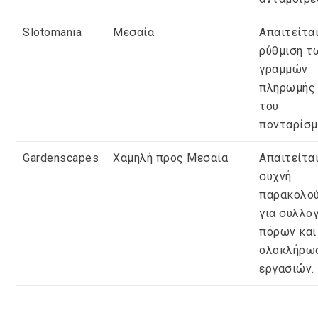
Slotomania
Μεσαία
Απαιτείτα
ρύθμιση τ
γραμμών
πληρωμής 
του
πονταρίσμ
Gardenscapes
Χαμηλή προς Μεσαία
Απαιτείτα
συχνή
παρακολο
για συλλο
πόρων και
ολοκλήρω
εργασιών.