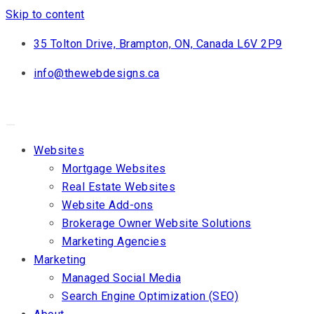
Skip to content
35 Tolton Drive, Brampton, ON, Canada L6V 2P9
info@thewebdesigns.ca
Websites
Mortgage Websites
Real Estate Websites
Website Add-ons
Brokerage Owner Website Solutions
Marketing Agencies
Marketing
Managed Social Media
Search Engine Optimization (SEO)