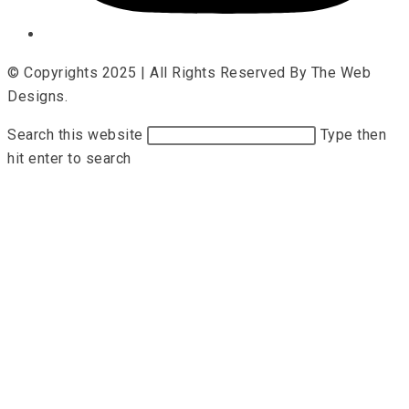
© Copyrights 2025 | All Rights Reserved By The Web
Designs.
Search this website
Type then
hit enter to search