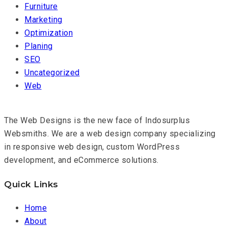
Furniture
Marketing
Optimization
Planing
SEO
Uncategorized
Web
The Web Designs is the new face of Indosurplus
Websmiths. We are a web design company specializing
in responsive web design, custom WordPress
development, and eCommerce solutions.
Quick Links
Home
About