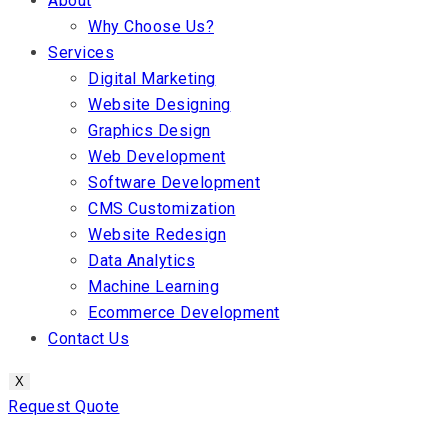
About
Why Choose Us?
Services
Digital Marketing
Website Designing
Graphics Design
Web Development
Software Development
CMS Customization
Website Redesign
Data Analytics
Machine Learning
Ecommerce Development
Contact Us
X
Request Quote