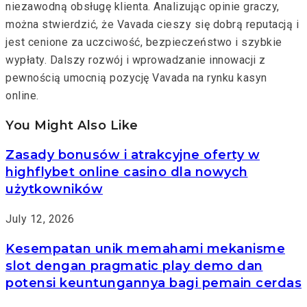
niezawodną obsługę klienta. Analizując opinie graczy,
można stwierdzić, że Vavada cieszy się dobrą reputacją i
jest cenione za uczciwość, bezpieczeństwo i szybkie
wypłaty. Dalszy rozwój i wprowadzanie innowacji z
pewnością umocnią pozycję Vavada na rynku kasyn
online.
You Might Also Like
Zasady bonusów i atrakcyjne oferty w
highflybet online casino dla nowych
użytkowników
July 12, 2026
Kesempatan unik memahami mekanisme
slot dengan pragmatic play demo dan
potensi keuntungannya bagi pemain cerdas