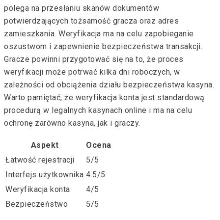
polega na przesłaniu skanów dokumentów
potwierdzających tożsamość gracza oraz adres
zamieszkania. Weryfikacja ma na celu zapobieganie
oszustwom i zapewnienie bezpieczeństwa transakcji.
Gracze powinni przygotować się na to, że proces
weryfikacji może potrwać kilka dni roboczych, w
zależności od obciążenia działu bezpieczeństwa kasyna.
Warto pamiętać, że weryfikacja konta jest standardową
procedurą w legalnych kasynach online i ma na celu
ochronę zarówno kasyna, jak i graczy.
Aspekt
Ocena
Łatwość rejestracji
5/5
Interfejs użytkownika
4.5/5
Weryfikacja konta
4/5
Bezpieczeństwo
5/5