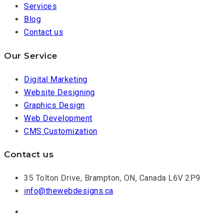
Services
Blog
Contact us
Our Service
Digital Marketing
Website Designing
Graphics Design
Web Development
CMS Customization
Contact us
35 Tolton Drive, Brampton, ON, Canada L6V 2P9
info@thewebdesigns.ca