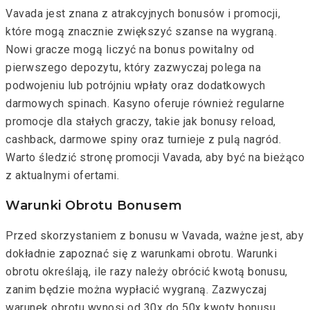
Vavada jest znana z atrakcyjnych bonusów i promocji,
które mogą znacznie zwiększyć szanse na wygraną.
Nowi gracze mogą liczyć na bonus powitalny od
pierwszego depozytu, który zazwyczaj polega na
podwojeniu lub potrójniu wpłaty oraz dodatkowych
darmowych spinach. Kasyno oferuje również regularne
promocje dla stałych graczy, takie jak bonusy reload,
cashback, darmowe spiny oraz turnieje z pulą nagród.
Warto śledzić stronę promocji Vavada, aby być na bieżąco
z aktualnymi ofertami.
Warunki Obrotu Bonusem
Przed skorzystaniem z bonusu w Vavada, ważne jest, aby
dokładnie zapoznać się z warunkami obrotu. Warunki
obrotu określają, ile razy należy obrócić kwotą bonusu,
zanim będzie można wypłacić wygraną. Zazwyczaj
warunek obrotu wynosi od 30x do 50x kwoty bonusu.