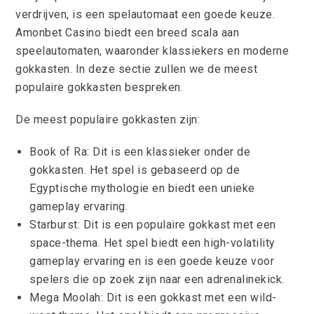
verdrijven, is een spelautomaat een goede keuze.
Amonbet Casino biedt een breed scala aan
speelautomaten, waaronder klassiekers en moderne
gokkasten. In deze sectie zullen we de meest
populaire gokkasten bespreken.
De meest populaire gokkasten zijn:
Book of Ra: Dit is een klassieker onder de
gokkasten. Het spel is gebaseerd op de
Egyptische mythologie en biedt een unieke
gameplay ervaring.
Starburst: Dit is een populaire gokkast met een
space-thema. Het spel biedt een high-volatility
gameplay ervaring en is een goede keuze voor
spelers die op zoek zijn naar een adrenalinekick.
Mega Moolah: Dit is een gokkast met een wild-