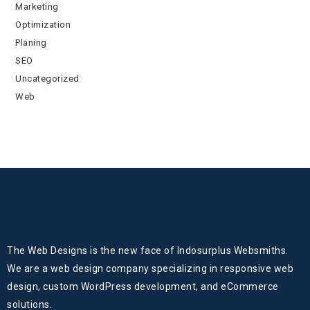
Marketing
Optimization
Planing
SEO
Uncategorized
Web
The Web Designs is the new face of Indosurplus Websmiths.
We are a web design company specializing in responsive web
design, custom WordPress development, and eCommerce
solutions.