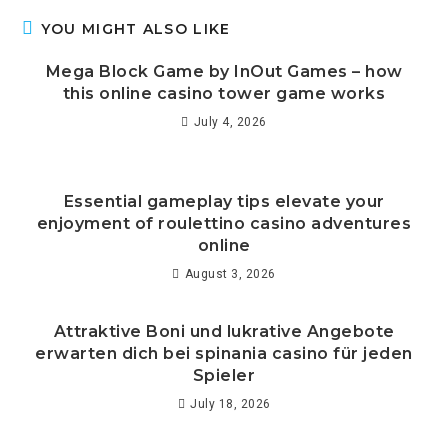
YOU MIGHT ALSO LIKE
Mega Block Game by InOut Games – how
this online casino tower game works
July 4, 2026
Essential gameplay tips elevate your
enjoyment of roulettino casino adventures
online
August 3, 2026
Attraktive Boni und lukrative Angebote
erwarten dich bei spinania casino für jeden
Spieler
July 18, 2026