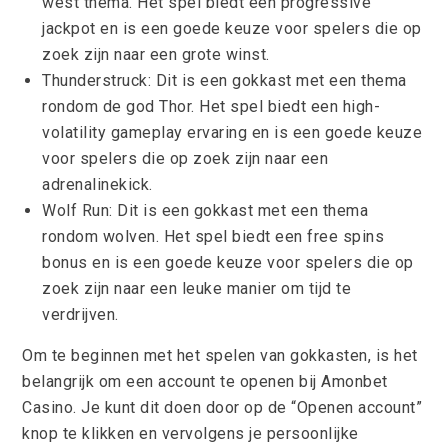
west thema. Het spel biedt een progressive
jackpot en is een goede keuze voor spelers die op
zoek zijn naar een grote winst.
Thunderstruck: Dit is een gokkast met een thema
rondom de god Thor. Het spel biedt een high-
volatility gameplay ervaring en is een goede keuze
voor spelers die op zoek zijn naar een
adrenalinekick.
Wolf Run: Dit is een gokkast met een thema
rondom wolven. Het spel biedt een free spins
bonus en is een goede keuze voor spelers die op
zoek zijn naar een leuke manier om tijd te
verdrijven.
Om te beginnen met het spelen van gokkasten, is het
belangrijk om een account te openen bij Amonbet
Casino. Je kunt dit doen door op de “Openen account”
knop te klikken en vervolgens je persoonlijke