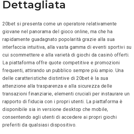
Dettagliata
20bet si presenta come un operatore relativamente
giovane nel panorama del gioco online, ma che ha
rapidamente guadagnato popolarità grazie alla sua
interfaccia intuitiva, alla vasta gamma di eventi sportivi su
cui scommettere e alla varietà di giochi da casinò offerti.
La piattaforma offre quote competitive e promozioni
frequenti, attirando un pubblico sempre più ampio. Una
delle caratteristiche distintive di 20bet è la sua
attenzione alla trasparenza e alla sicurezza delle
transazioni finanziarie, elementi cruciali per instaurare un
rapporto di fiducia con i propri utenti. La piattaforma è
disponibile sia in versione desktop che mobile,
consentendo agli utenti di accedere ai propri giochi
preferiti da qualsiasi dispositivo.