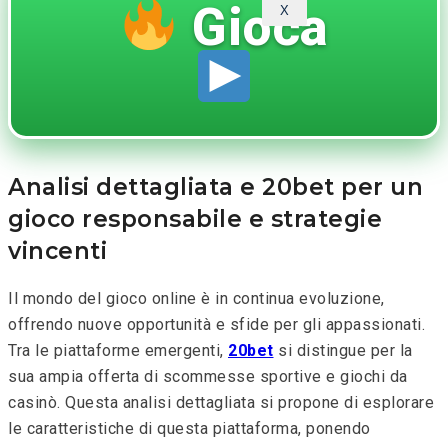
Gioca
X
Analisi dettagliata e 20bet per un
gioco responsabile e strategie
vincenti
Il mondo del gioco online è in continua evoluzione,
offrendo nuove opportunità e sfide per gli appassionati.
Tra le piattaforme emergenti,
20bet
si distingue per la
sua ampia offerta di scommesse sportive e giochi da
casinò. Questa analisi dettagliata si propone di esplorare
le caratteristiche di questa piattaforma, ponendo