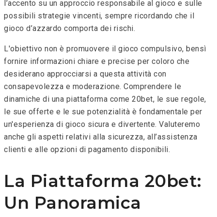
l’accento su un approccio responsabile al gioco e sulle
possibili strategie vincenti, sempre ricordando che il
gioco d’azzardo comporta dei rischi.
L'obiettivo non è promuovere il gioco compulsivo, bensì
fornire informazioni chiare e precise per coloro che
desiderano approcciarsi a questa attività con
consapevolezza e moderazione. Comprendere le
dinamiche di una piattaforma come 20bet, le sue regole,
le sue offerte e le sue potenzialità è fondamentale per
un'esperienza di gioco sicura e divertente. Valuteremo
anche gli aspetti relativi alla sicurezza, all’assistenza
clienti e alle opzioni di pagamento disponibili.
La Piattaforma 20bet:
Un Panoramica