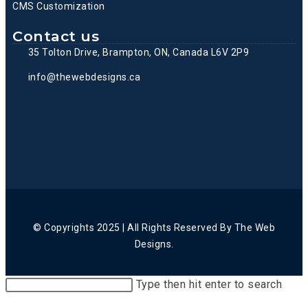
CMS Customization
Contact us
35 Tolton Drive, Brampton, ON, Canada L6V 2P9
info@thewebdesigns.ca
© Copyrights 2025 | All Rights Reserved By The Web
Designs.
Type then hit enter to search