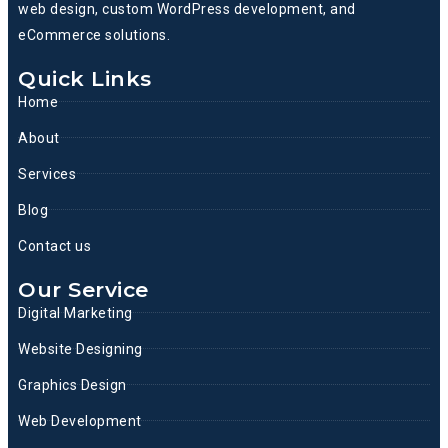
web design, custom WordPress development, and
eCommerce solutions.
Quick Links
Home
About
Services
Blog
Contact us
Our Service
Digital Marketing
Website Designing
Graphics Design
Web Development