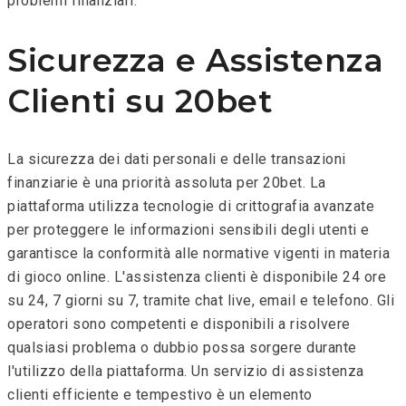
problemi finanziari.
Sicurezza e Assistenza
Clienti su 20bet
La sicurezza dei dati personali e delle transazioni
finanziarie è una priorità assoluta per 20bet. La
piattaforma utilizza tecnologie di crittografia avanzate
per proteggere le informazioni sensibili degli utenti e
garantisce la conformità alle normative vigenti in materia
di gioco online. L'assistenza clienti è disponibile 24 ore
su 24, 7 giorni su 7, tramite chat live, email e telefono. Gli
operatori sono competenti e disponibili a risolvere
qualsiasi problema o dubbio possa sorgere durante
l'utilizzo della piattaforma. Un servizio di assistenza
clienti efficiente e tempestivo è un elemento