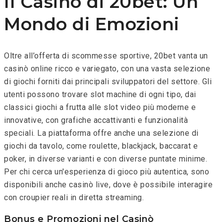
Il Casinò di 20bet: Un
Mondo di Emozioni
Oltre all’offerta di scommesse sportive, 20bet vanta un
casinò online ricco e variegato, con una vasta selezione
di giochi forniti dai principali sviluppatori del settore. Gli
utenti possono trovare slot machine di ogni tipo, dai
classici giochi a frutta alle slot video più moderne e
innovative, con grafiche accattivanti e funzionalità
speciali. La piattaforma offre anche una selezione di
giochi da tavolo, come roulette, blackjack, baccarat e
poker, in diverse varianti e con diverse puntate minime.
Per chi cerca un'esperienza di gioco più autentica, sono
disponibili anche casinò live, dove è possibile interagire
con croupier reali in diretta streaming.
Bonus e Promozioni nel Casinò