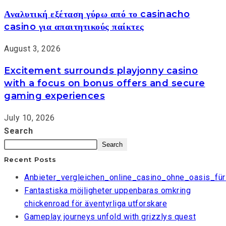
Αναλυτική εξέταση γύρω από το casinacho
casino για απαιτητικούς παίκτες
August 3, 2026
Excitement surrounds playjonny casino
with a focus on bonus offers and secure
gaming experiences
July 10, 2026
Search
Search
Recent Posts
Anbieter_vergleichen_online_casino_ohne_oasis_für
Fantastiska möjligheter uppenbaras omkring
chickenroad för äventyrliga utforskare
Gameplay journeys unfold with grizzlys quest