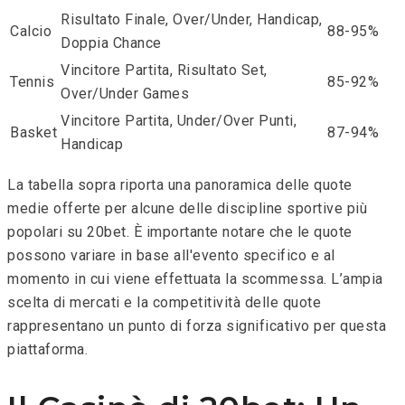
Risultato Finale, Over/Under, Handicap,
Calcio
88-95%
Doppia Chance
Vincitore Partita, Risultato Set,
Tennis
85-92%
Over/Under Games
Vincitore Partita, Under/Over Punti,
Basket
87-94%
Handicap
La tabella sopra riporta una panoramica delle quote
medie offerte per alcune delle discipline sportive più
popolari su 20bet. È importante notare che le quote
possono variare in base all'evento specifico e al
momento in cui viene effettuata la scommessa. L’ampia
scelta di mercati e la competitività delle quote
rappresentano un punto di forza significativo per questa
piattaforma.