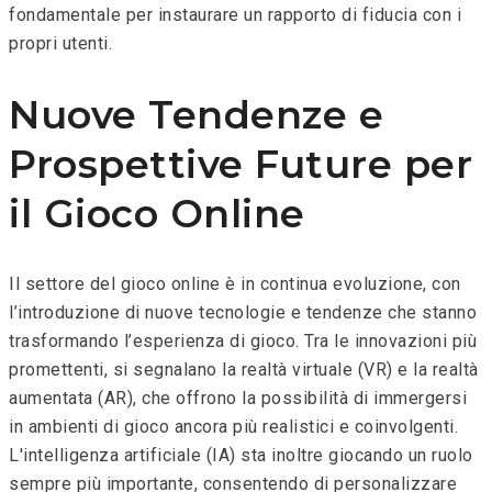
fondamentale per instaurare un rapporto di fiducia con i
propri utenti.
Nuove Tendenze e
Prospettive Future per
il Gioco Online
Il settore del gioco online è in continua evoluzione, con
l’introduzione di nuove tecnologie e tendenze che stanno
trasformando l’esperienza di gioco. Tra le innovazioni più
promettenti, si segnalano la realtà virtuale (VR) e la realtà
aumentata (AR), che offrono la possibilità di immergersi
in ambienti di gioco ancora più realistici e coinvolgenti.
L'intelligenza artificiale (IA) sta inoltre giocando un ruolo
sempre più importante, consentendo di personalizzare