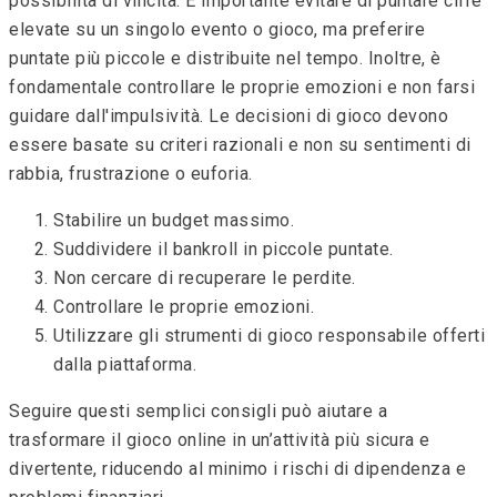
possibilità di vincita. È importante evitare di puntare cifre
elevate su un singolo evento o gioco, ma preferire
puntate più piccole e distribuite nel tempo. Inoltre, è
fondamentale controllare le proprie emozioni e non farsi
guidare dall'impulsività. Le decisioni di gioco devono
essere basate su criteri razionali e non su sentimenti di
rabbia, frustrazione o euforia.
Stabilire un budget massimo.
Suddividere il bankroll in piccole puntate.
Non cercare di recuperare le perdite.
Controllare le proprie emozioni.
Utilizzare gli strumenti di gioco responsabile offerti
dalla piattaforma.
Seguire questi semplici consigli può aiutare a
trasformare il gioco online in un’attività più sicura e
divertente, riducendo al minimo i rischi di dipendenza e