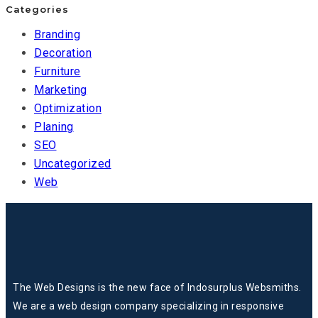
Categories
Branding
Decoration
Furniture
Marketing
Optimization
Planing
SEO
Uncategorized
Web
The Web Designs is the new face of Indosurplus Websmiths.
We are a web design company specializing in responsive