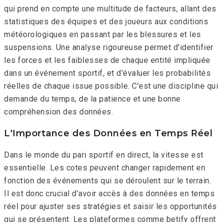
qui prend en compte une multitude de facteurs, allant des
statistiques des équipes et des joueurs aux conditions
météorologiques en passant par les blessures et les
suspensions. Une analyse rigoureuse permet d'identifier
les forces et les faiblesses de chaque entité impliquée
dans un événement sportif, et d'évaluer les probabilités
réelles de chaque issue possible. C'est une discipline qui
demande du temps, de la patience et une bonne
compréhension des données.
L'Importance des Données en Temps Réel
Dans le monde du pari sportif en direct, la vitesse est
essentielle. Les cotes peuvent changer rapidement en
fonction des événements qui se déroulent sur le terrain.
Il est donc crucial d'avoir accès à des données en temps
réel pour ajuster ses stratégies et saisir les opportunités
qui se présentent. Les plateformes comme betify offrent