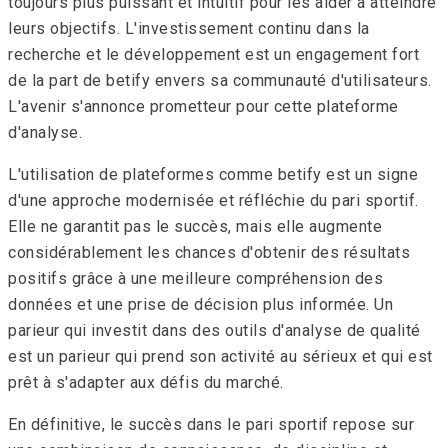
toujours plus puissant et intuitif pour les aider à atteindre
leurs objectifs. L'investissement continu dans la
recherche et le développement est un engagement fort
de la part de betify envers sa communauté d'utilisateurs.
L'avenir s'annonce prometteur pour cette plateforme
d'analyse.
L'utilisation de plateformes comme betify est un signe
d'une approche modernisée et réfléchie du pari sportif.
Elle ne garantit pas le succès, mais elle augmente
considérablement les chances d'obtenir des résultats
positifs grâce à une meilleure compréhension des
données et une prise de décision plus informée. Un
parieur qui investit dans des outils d'analyse de qualité
est un parieur qui prend son activité au sérieux et qui est
prêt à s'adapter aux défis du marché.
En définitive, le succès dans le pari sportif repose sur