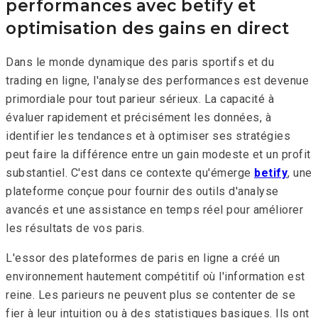
performances avec betify et
optimisation des gains en direct
Dans le monde dynamique des paris sportifs et du
trading en ligne, l'analyse des performances est devenue
primordiale pour tout parieur sérieux. La capacité à
évaluer rapidement et précisément les données, à
identifier les tendances et à optimiser ses stratégies
peut faire la différence entre un gain modeste et un profit
substantiel. C'est dans ce contexte qu'émerge
betify
, une
plateforme conçue pour fournir des outils d'analyse
avancés et une assistance en temps réel pour améliorer
les résultats de vos paris.
L'essor des plateformes de paris en ligne a créé un
environnement hautement compétitif où l'information est
reine. Les parieurs ne peuvent plus se contenter de se
fier à leur intuition ou à des statistiques basiques. Ils ont