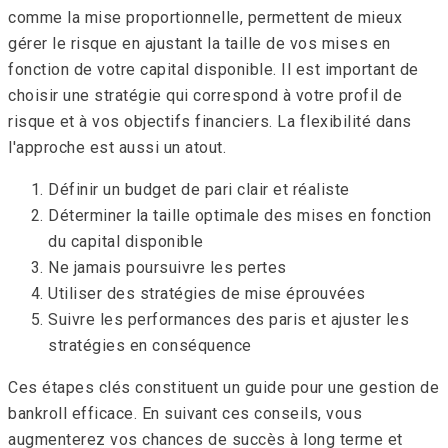
comme la mise proportionnelle, permettent de mieux
gérer le risque en ajustant la taille de vos mises en
fonction de votre capital disponible. Il est important de
choisir une stratégie qui correspond à votre profil de
risque et à vos objectifs financiers. La flexibilité dans
l'approche est aussi un atout.
Définir un budget de pari clair et réaliste
Déterminer la taille optimale des mises en fonction
du capital disponible
Ne jamais poursuivre les pertes
Utiliser des stratégies de mise éprouvées
Suivre les performances des paris et ajuster les
stratégies en conséquence
Ces étapes clés constituent un guide pour une gestion de
bankroll efficace. En suivant ces conseils, vous
augmenterez vos chances de succès à long terme et