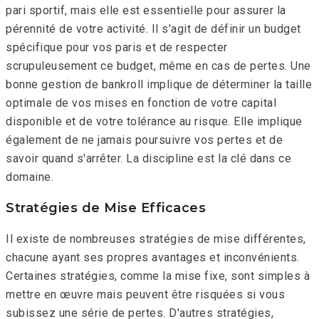
pari sportif, mais elle est essentielle pour assurer la
pérennité de votre activité. Il s'agit de définir un budget
spécifique pour vos paris et de respecter
scrupuleusement ce budget, même en cas de pertes. Une
bonne gestion de bankroll implique de déterminer la taille
optimale de vos mises en fonction de votre capital
disponible et de votre tolérance au risque. Elle implique
également de ne jamais poursuivre vos pertes et de
savoir quand s'arrêter. La discipline est la clé dans ce
domaine.
Stratégies de Mise Efficaces
Il existe de nombreuses stratégies de mise différentes,
chacune ayant ses propres avantages et inconvénients.
Certaines stratégies, comme la mise fixe, sont simples à
mettre en œuvre mais peuvent être risquées si vous
subissez une série de pertes. D'autres stratégies,