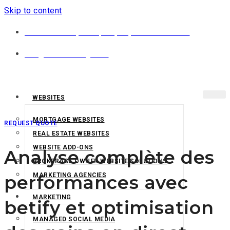
Skip to content
35 Tolton Drive, Brampton, ON, Canada L6V 2P9
info@thewebdesigns.ca
WEBSITES
MORTGAGE WEBSITES
REQUEST QUOTE
REAL ESTATE WEBSITES
WEBSITE ADD-ONS
Analyse complète des
BROKERAGE OWNER WEBSITE SOLUTIONS
MARKETING AGENCIES
performances avec
MARKETING
betify et optimisation
MANAGED SOCIAL MEDIA