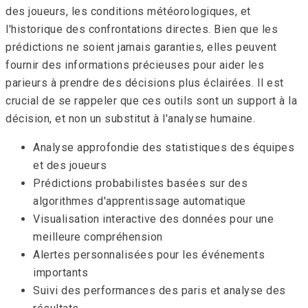
des joueurs, les conditions météorologiques, et
l'historique des confrontations directes. Bien que les
prédictions ne soient jamais garanties, elles peuvent
fournir des informations précieuses pour aider les
parieurs à prendre des décisions plus éclairées. Il est
crucial de se rappeler que ces outils sont un support à la
décision, et non un substitut à l'analyse humaine.
Analyse approfondie des statistiques des équipes
et des joueurs
Prédictions probabilistes basées sur des
algorithmes d'apprentissage automatique
Visualisation interactive des données pour une
meilleure compréhension
Alertes personnalisées pour les événements
importants
Suivi des performances des paris et analyse des