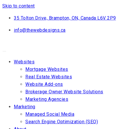
Skip to content
35 Tolton Drive, Brampton, ON, Canada L6V 2P9
info@thewebdesigns.ca
Websites
Mortgage Websites
Real Estate Websites
Website Add-ons
Brokerage Owner Website Solutions
Marketing Agencies
Marketing
Managed Social Media
Search Engine Optimization (SEO)