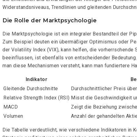
Widerstandsniveaus, Trendlinien und gleitenden Durchschni
Die Rolle der Marktpsychologie
Die Marktpsychologie ist ein integraler Bestandteil der P
Zum Beispiel deuten ein übermäßiger Optimismus oder Pes
der Volatility Index (VIX), kann helfen, die vorherrschend
beeinflussen, ist ebenfalls von entscheidender Bedeutung.
man diese Mechanismen versteht, kann man fundiertere Ha
Indikator
Be
Gleitende Durchschnitte
Durchschnittlicher Preis üb
Relative Strength Index (RSI)
Misst die Geschwindigkeit 
MACD
Zeigt die Beziehung zwische
Volumen
Anzahl der gehandelten Akti
Die Tabelle verdeutlicht, wie verschiedene Indikatoren i