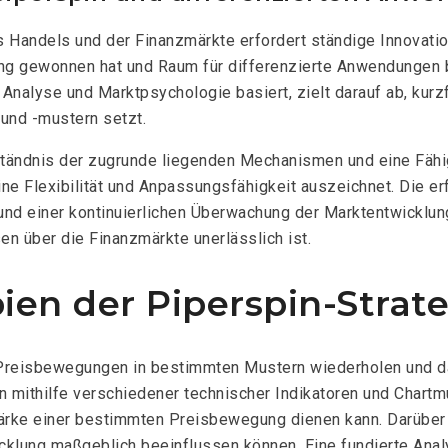
Handels und der Finanzmärkte erfordert ständige Innovation
g gewonnen hat und Raum für differenzierte Anwendungen bi
r Analyse und Marktpsychologie basiert, zielt darauf ab, ku
und -mustern setzt.
rständnis der zugrunde liegenden Mechanismen und eine Fäh
seine Flexibilität und Anpassungsfähigkeit auszeichnet. Die 
und einer kontinuierlichen Überwachung der Marktentwicklung
en über die Finanzmärkte unerlässlich ist.
ien der Piperspin-Strat
h Preisbewegungen in bestimmten Mustern wiederholen und d
ithilfe verschiedener technischer Indikatoren und Chartmust
ärke einer bestimmten Preisbewegung dienen kann. Darüber h
cklung maßgeblich beeinflussen können. Eine fundierte Ana