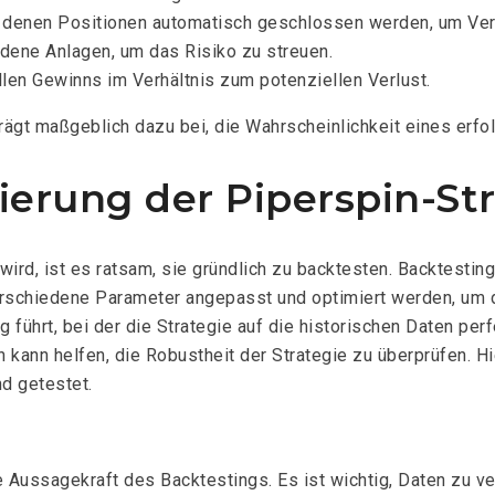
 denen Positionen automatisch geschlossen werden, um Ver
edene Anlagen, um das Risiko zu streuen.
en Gewinns im Verhältnis zum potenziellen Verlust.
ägt maßgeblich dazu bei, die Wahrscheinlichkeit eines erfo
erung der Piperspin-Str
ird, ist es ratsam, sie gründlich zu backtesten. Backtesting
erschiedene Parameter angepasst und optimiert werden, um d
g führt, bei der die Strategie auf die historischen Daten per
ann helfen, die Robustheit der Strategie zu überprüfen. Hier
d getestet.
ie Aussagekraft des Backtestings. Es ist wichtig, Daten zu v