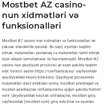
Mostbet AZ casino-
nun xidmətləri və
funksionalləri
Mostbet AZ casino-nun xidmətləri və funksionalləri ən
yüksək standartda qurulub. Bu sayt, oyunları təqdim
etmək, məlumatları saxlamaq və məlumatları təhlil etmək
üçün əlaqəli təmizləmələr ilə hazırlanmışdır. Mostbet AZ
casino-nun qeydiyyat prosesini ən asan şəkildə təqdim
edir: birincil saytın https://confluencia.eu/ sayfasından
qeydiyyatdan keçirə bilərsiniz. Qeydiyyat prosesində
məlumatları daxil etdikdən sonra, mostbet azerbaijan və
mosbet azerbaycan istifadəçilərinə uyğun şəkildə hizmet
verir. Qeydiyyatdan keçirən istifadəçilər, mostbet giriş
sayfasından (mostbet.com) giriş edə bilər və oyunları