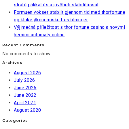
stratégiákkal és a jövőbeli stabilitással
Formuen vokser stabilt gjennom tid med thorfortune
og kloke økonomiske beslutninger
Výjimečná příležitost s thor fortune casino a novými
herními automaty online
Recent Comments
No comments to show.
Archives
August 2026
July 2026
June 2026
June 2022
April 2021
August 2020
Categories