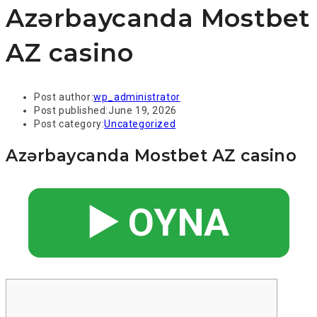
Azərbaycanda Mostbet
AZ casino
Post author:
wp_administrator
Post published:
June 19, 2026
Post category:
Uncategorized
Azərbaycanda Mostbet AZ casino
▶️ OYNA