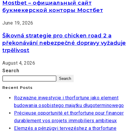
Mostbet – официальный сайт
букмекерской конторы Мостбет
June 19, 2026
Šikovná strategie pro chicken road 2 a
překonávání nebezpečné dopravy vyžaduje
trpělivost
August 4, 2026
Search
Search
Recent Posts
Rozważne inwestycje i thorfortune jako element
budowania osobistego majątku długoterminowego
Précieuse opportunité et thorfortune pour financer
durablement vos projets immobiliers ambitieux
Elemzés a pénzügyi tervezéshez a thorfortune