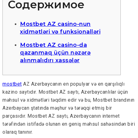
Содержимое
Mostbet AZ casino-nun
xidmətləri və funksionalləri
Mostbet AZ casino-da
qazanmaq üçün nəzərə
alınmalıdırı xassələr
mostbet
AZ Azerbaycanın en populyar və en qarşılıqlı
kazino saytıdır. Mostbet AZ saytı, Azerbaycanlılar üçün
məhsul və xidmətləri təqdim edir və bu, Mostbet brandının
Azerbaycan ştatında məşhur və tərəqqi etmiş bir
parçasıdır. Mostbet AZ saytı, Azerbaycanın internet
tərəfindən istifadə olunan en geniş məhsul sahəsindən biri
olaraq tanınır.