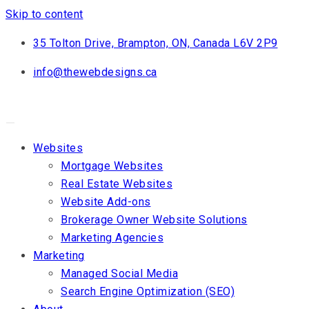
Skip to content
35 Tolton Drive, Brampton, ON, Canada L6V 2P9
info@thewebdesigns.ca
Websites
Mortgage Websites
Real Estate Websites
Website Add-ons
Brokerage Owner Website Solutions
Marketing Agencies
Marketing
Managed Social Media
Search Engine Optimization (SEO)