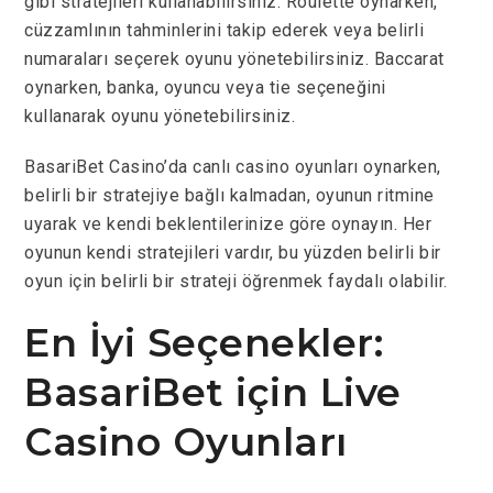
gibi stratejileri kullanabilirsiniz. Roulette oynarken,
cüzzamlının tahminlerini takip ederek veya belirli
numaraları seçerek oyunu yönetebilirsiniz. Baccarat
oynarken, banka, oyuncu veya tie seçeneğini
kullanarak oyunu yönetebilirsiniz.
BasariBet Casino’da canlı casino oyunları oynarken,
belirli bir stratejiye bağlı kalmadan, oyunun ritmine
uyarak ve kendi beklentilerinize göre oynayın. Her
oyunun kendi stratejileri vardır, bu yüzden belirli bir
oyun için belirli bir strateji öğrenmek faydalı olabilir.
En İyi Seçenekler:
BasariBet için Live
Casino Oyunları