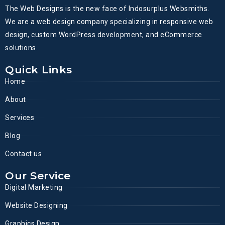
The Web Designs is the new face of Indosurplus Websmiths.
We are a web design company specializing in responsive web
design, custom WordPress development, and eCommerce
solutions.
Quick Links
Home
About
Services
Blog
Contact us
Our Service
Digital Marketing
Website Designing
Graphics Design