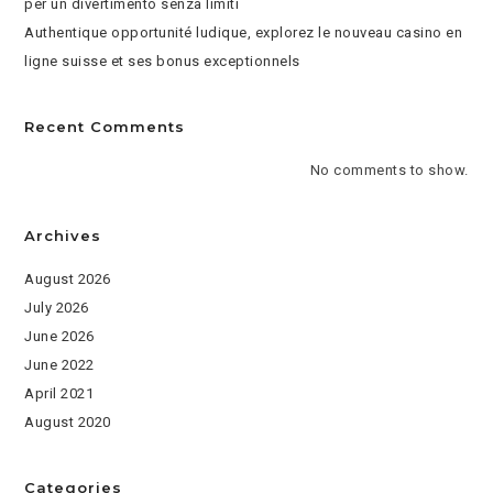
per un divertimento senza limiti
Authentique opportunité ludique, explorez le nouveau casino en
ligne suisse et ses bonus exceptionnels
Recent Comments
No comments to show.
Archives
August 2026
July 2026
June 2026
June 2022
April 2021
August 2020
Categories