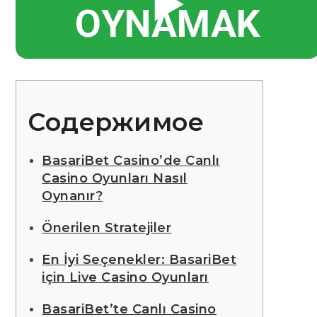
▶️
OYNAMAK
Содержимое
BasariBet Casino’de Canlı
Casino Oyunları Nasıl
Oynanır?
Önerilen Stratejiler
En İyi Seçenekler: BasariBet
için Live Casino Oyunları
BasariBet’te Canlı Casino