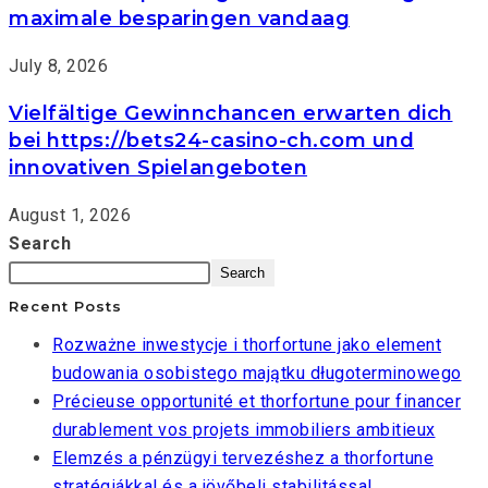
maximale besparingen vandaag
July 8, 2026
Vielfältige Gewinnchancen erwarten dich
bei https://bets24-casino-ch.com und
innovativen Spielangeboten
August 1, 2026
Search
Search
Recent Posts
Rozważne inwestycje i thorfortune jako element
budowania osobistego majątku długoterminowego
Précieuse opportunité et thorfortune pour financer
durablement vos projets immobiliers ambitieux
Elemzés a pénzügyi tervezéshez a thorfortune
stratégiákkal és a jövőbeli stabilitással