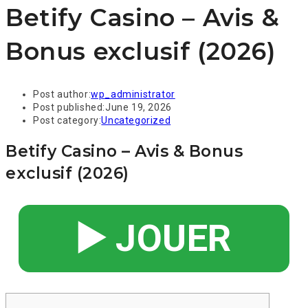
Betify Casino – Avis &
Bonus exclusif (2026)
Post author:
wp_administrator
Post published:
June 19, 2026
Post category:
Uncategorized
Betify Casino – Avis & Bonus
exclusif (2026)
▶️ JOUER