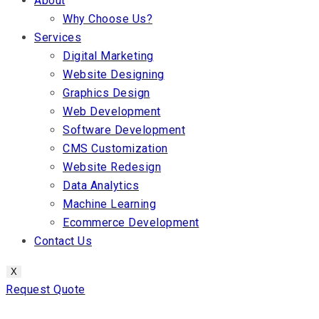
About
Why Choose Us?
Services
Digital Marketing
Website Designing
Graphics Design
Web Development
Software Development
CMS Customization
Website Redesign
Data Analytics
Machine Learning
Ecommerce Development
Contact Us
X
Request Quote