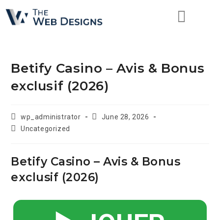
Betify Casino – Avis & Bonus
exclusif (2026)
wp_administrator
June 28, 2026
Uncategorized
Betify Casino – Avis & Bonus
exclusif (2026)