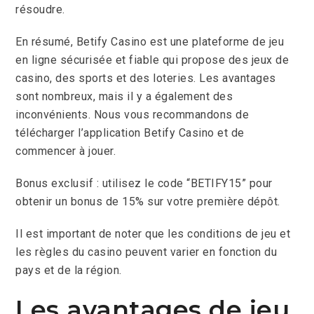
résoudre.
En résumé, Betify Casino est une plateforme de jeu
en ligne sécurisée et fiable qui propose des jeux de
casino, des sports et des loteries. Les avantages
sont nombreux, mais il y a également des
inconvénients. Nous vous recommandons de
télécharger l’application Betify Casino et de
commencer à jouer.
Bonus exclusif : utilisez le code “BETIFY15” pour
obtenir un bonus de 15% sur votre première dépôt.
Il est important de noter que les conditions de jeu et
les règles du casino peuvent varier en fonction du
pays et de la région.
Les avantages de jeu