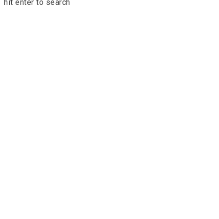
hit enter to search