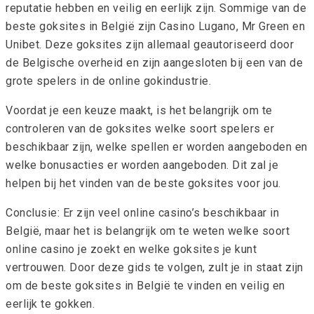
reputatie hebben en veilig en eerlijk zijn. Sommige van de
beste goksites in België zijn Casino Lugano, Mr Green en
Unibet. Deze goksites zijn allemaal geautoriseerd door
de Belgische overheid en zijn aangesloten bij een van de
grote spelers in de online gokindustrie.
Voordat je een keuze maakt, is het belangrijk om te
controleren van de goksites welke soort spelers er
beschikbaar zijn, welke spellen er worden aangeboden en
welke bonusacties er worden aangeboden. Dit zal je
helpen bij het vinden van de beste goksites voor jou.
Conclusie: Er zijn veel online casino’s beschikbaar in
België, maar het is belangrijk om te weten welke soort
online casino je zoekt en welke goksites je kunt
vertrouwen. Door deze gids te volgen, zult je in staat zijn
om de beste goksites in België te vinden en veilig en
eerlijk te gokken.