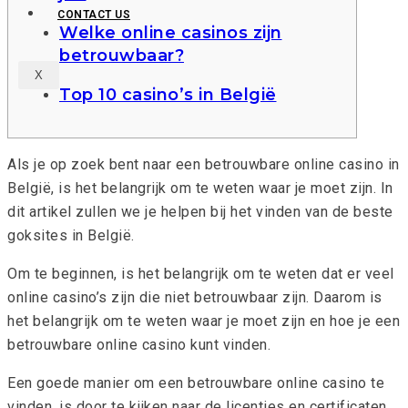
CONTACT US
Welke online casinos zijn
betrouwbaar?
X
Top 10 casino’s in België
Als je op zoek bent naar een betrouwbare online casino in
België, is het belangrijk om te weten waar je moet zijn. In
dit artikel zullen we je helpen bij het vinden van de beste
goksites in België.
Om te beginnen, is het belangrijk om te weten dat er veel
online casino’s zijn die niet betrouwbaar zijn. Daarom is
het belangrijk om te weten waar je moet zijn en hoe je een
betrouwbare online casino kunt vinden.
Een goede manier om een betrouwbare online casino te
vinden, is door te kijken naar de licenties en certificaten