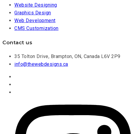
Website Designing
Graphics Design
Web Development
CMS Customization
Contact us
35 Tolton Drive, Brampton, ON, Canada L6V 2P9
info@thewebdesigns.ca