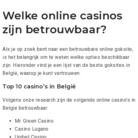
Welke online casinos
zijn betrouwbaar?
Als je op zoek bent naar een betrouwbare online goksite,
is het belangrijk om te weten welke opties beschikbaar
zijn. Hieronder vind je een lijst van de beste goksites in
België, waarop je kunt vertrouwen.
Top 10 casino’s in België
Volgens onze research zijn de volgende online casino’s in
België betrouwbaar:
Mr. Green Casino
Casino Lugano
Unibet Casino