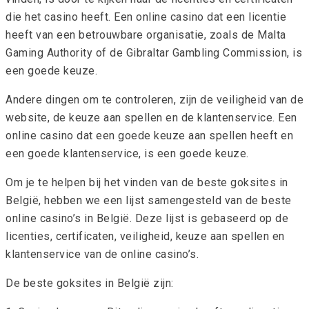
die het casino heeft. Een online casino dat een licentie
heeft van een betrouwbare organisatie, zoals de Malta
Gaming Authority of de Gibraltar Gambling Commission, is
een goede keuze.
Andere dingen om te controleren, zijn de veiligheid van de
website, de keuze aan spellen en de klantenservice. Een
online casino dat een goede keuze aan spellen heeft en
een goede klantenservice, is een goede keuze.
Om je te helpen bij het vinden van de beste goksites in
België, hebben we een lijst samengesteld van de beste
online casino’s in België. Deze lijst is gebaseerd op de
licenties, certificaten, veiligheid, keuze aan spellen en
klantenservice van de online casino’s.
De beste goksites in België zijn: