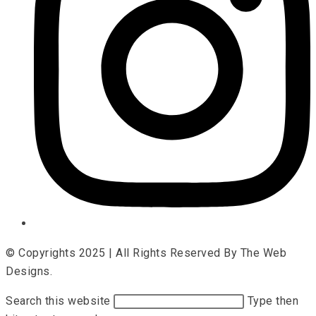
© Copyrights 2025 | All Rights Reserved By The Web
Designs.
Search this website
Type then