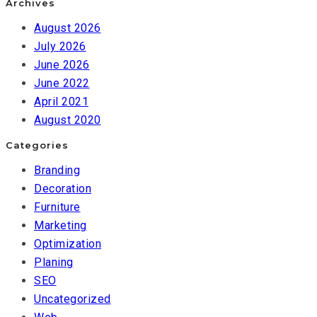
Archives
August 2026
July 2026
June 2026
June 2022
April 2021
August 2020
Categories
Branding
Decoration
Furniture
Marketing
Optimization
Planing
SEO
Uncategorized