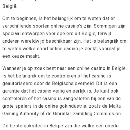
België.
Om te beginnen, is het belangrijk om te weten dat er
verschillende soorten online casino’s zijn. Sommigen zijn
speciaal ontworpen voor spelers uit België, terwijl
anderen wereldwijd beschikbaar zijn. Het is belangrijk om
te weten welke soort online casino je zoekt, voordat je
een keuze maakt.
Wanneer je op zoek bent naar een online casino in België,
is het belangrijk om te controleren of het casino is
geautoriseerd door de Belgische overheid. Dit is een
garantie dat het casino veilig en eerlijk is. Je kunt ook
controleren of het casino is aangesloten bij een van de
grote spelers in de online gokindustrie, zoals de Malta
Gaming Authority of de Gibraltar Gambling Commission.
De beste goksites in België zijn die welke een goede