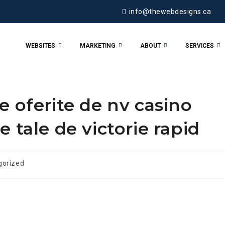
info@thewebdesigns.ca
WEBSITES
MARKETING
ABOUT
SERVICES
 oferite de nv casino
 tale de victorie rapid
gorized