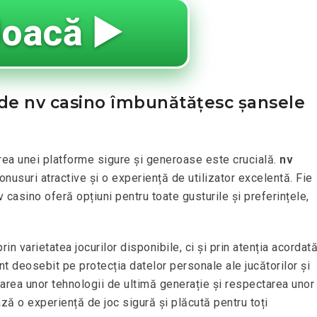
Joacă ▶️
 de nv casino îmbunătățesc șansele
erea unei platforme sigure și generoase este crucială.
nv
onusuri atractive și o experiență de utilizator excelentă. Fie
 casino oferă opțiuni pentru toate gusturile și preferințele,
n varietatea jocurilor disponibile, ci și prin atenția acordat
t deosebit pe protecția datelor personale ale jucătorilor și
area unor tehnologii de ultimă generație și respectarea unor
ză o experiență de joc sigură și plăcută pentru toți