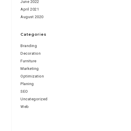
June 2022
April 2021
August 2020
Categories
Branding
Decoration
Furniture
Marketing
Optimization
Planing
SEO
Uncategorized
ă
Web