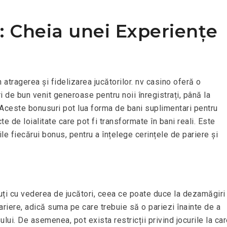
: Cheia unei Experiențe
atragerea și fidelizarea jucătorilor. nv casino oferă o
 de bun venit generoase pentru noii înregistrați, până la
. Aceste bonusuri pot lua forma de bani suplimentari pentru
te de loialitate care pot fi transformate în bani reali. Este
le fiecărui bonus, pentru a înțelege cerințele de pariere și
cuți cu vederea de jucători, ceea ce poate duce la dezamăgiri
pariere, adică suma pe care trebuie să o pariezi înainte de a
ului. De asemenea, pot exista restricții privind jocurile la ca