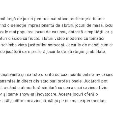
ă largă de jocuri pentru a satisface preferințele tuturor
ind o selecție impresionantă de sloturi, jocuri de masă, jocu
t cele mai populare jocuri de cazinou, datorită simplității lor ș
loturi clasice cu fructe, sloturi video moderne cu tematici
t schimba viața jucătorilor norocoși. Jocurile de masă, cum ar
 de jucătorii care preferă jocurile de strategie și abilitate.
captivante și realiste oferite de cazinourile online. nv casin
transmise în direct din studiouri profesionale. Jucătorii pot
real, creând o atmosferă similară cu cea a unui cazinou fizic.
ker și game show-uri inovatoare. Aceste jocuri oferă o
 atât jucătorii ocazionali, cât și pe cei mai experimentați.