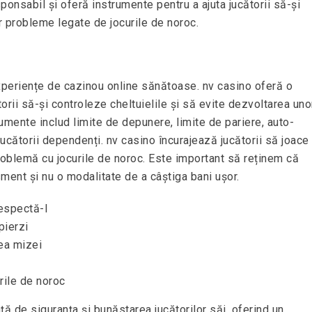
ponsabil și oferă instrumente pentru a ajuta jucătorii să-și
r probleme legate de jocurile de noroc.
xperiențe de cazinou online sănătoase. nv casino oferă o
orii să-și controleze cheltuielile și să evite dezvoltarea uno
umente includ limite de depunere, limite de pariere, auto-
jucătorii dependenți. nv casino încurajează jucătorii să joace
roblemă cu jocurile de noroc. Este important să reținem că
sment și nu o modalitate de a câștiga bani ușor.
respectă-l
pierzi
rea mizei
rile de noroc
 de siguranța și bunăstarea jucătorilor săi, oferind un