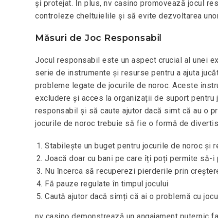
și protejat. În plus, nv casino promovează jocul res
controleze cheltuielile și să evite dezvoltarea uno
Măsuri de Joc Responsabil
Jocul responsabil este un aspect crucial al unei e
serie de instrumente și resurse pentru a ajuta jucăt
probleme legate de jocurile de noroc. Aceste instr
excludere și acces la organizații de suport pentru 
responsabil și să caute ajutor dacă simt că au o p
jocurile de noroc trebuie să fie o formă de diverti
Stabilește un buget pentru jocurile de noroc și 
Joacă doar cu bani pe care îți poți permite să-i 
Nu încerca să recuperezi pierderile prin crește
Fă pauze regulate în timpul jocului
Caută ajutor dacă simți că ai o problemă cu jocu
nv casino demonstrează un angajament puternic față