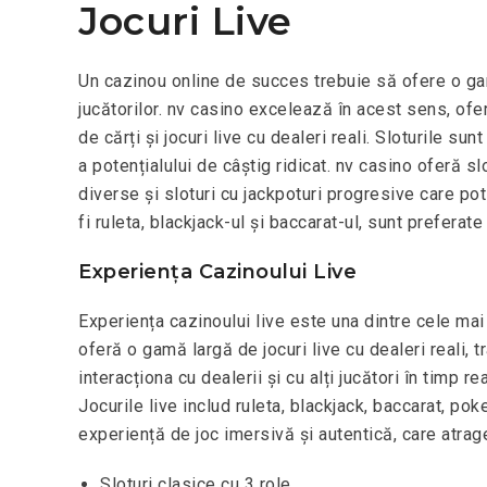
Jocuri Live
Un cazinou online de succes trebuie să ofere o gam
jucătorilor. nv casino excelează în acest sens, ofer
de cărți și jocuri live cu dealeri reali. Sloturile sun
a potențialului de câștig ridicat. nv casino oferă s
diverse și sloturi cu jackpoturi progresive care po
fi ruleta, blackjack-ul și baccarat-ul, sunt preferate
Experiența Cazinoului Live
Experiența cazinoului live este una dintre cele mai 
oferă o gamă largă de jocuri live cu dealeri reali, 
interacționa cu dealerii și cu alți jucători în timp 
Jocurile live includ ruleta, blackjack, baccarat, po
experiență de joc imersivă și autentică, care atrage
Sloturi clasice cu 3 role