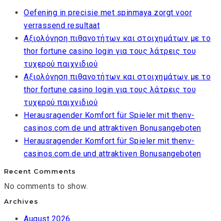
Oefening in precisie met spinmaya zorgt voor
verrassend resultaat
Αξιολόγηση πιθανοτήτων και στοιχημάτων με το
thor fortune casino login για τους λάτρεις του
τυχερού παιχνιδιού
Αξιολόγηση πιθανοτήτων και στοιχημάτων με το
thor fortune casino login για τους λάτρεις του
τυχερού παιχνιδιού
Herausragender Komfort für Spieler mit thenv-
casinos.com.de und attraktiven Bonusangeboten
Herausragender Komfort für Spieler mit thenv-
casinos.com.de und attraktiven Bonusangeboten
Recent Comments
No comments to show.
Archives
August 2026