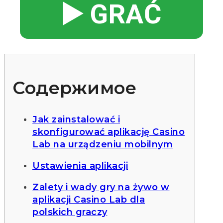
▶️ GRAĆ
Содержимое
Jak zainstalować i
skonfigurować aplikację Casino
Lab na urządzeniu mobilnym
Ustawienia aplikacji
Zalety i wady gry na żywo w
aplikacji Casino Lab dla
polskich graczy