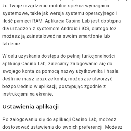
że Twoje urządzenie mobilne spełnia wymagania
systemowe, takie jak wersja systemu operacyjnego i
ilość pamięci RAM. Aplikacja Casino Lab jest dostępna
dla urządzeń z systemem Android i iOS, dlatego też
możesz ją zainstalować na swoim smartfonie lub
tablecie.
W celu uzyskania dostępu do pełnej funkcjonalności
aplikacji Casino Lab, zalecamy zalogowanie się do
swojego konta za pomocą nazwy użytkownika i hasła.
Jeśli nie masz jeszcze konta, możesz je utworzyć
bezpośrednio w aplikacji, postępując zgodnie z
instrukcjami na ekranie.
Ustawienia aplikacji
Po zalogowaniu się do aplikacji Casino Lab, możesz
dostosować ustawienia do swoich preferencji. Możesz