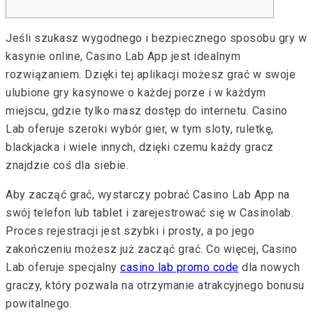
Jeśli szukasz wygodnego i bezpiecznego sposobu gry w
kasynie online, Casino Lab App jest idealnym
rozwiązaniem. Dzięki tej aplikacji możesz grać w swoje
ulubione gry kasynowe o każdej porze i w każdym
miejscu, gdzie tylko masz dostęp do internetu. Casino
Lab oferuje szeroki wybór gier, w tym sloty, ruletkę,
blackjacka i wiele innych, dzięki czemu każdy gracz
znajdzie coś dla siebie.
Aby zacząć grać, wystarczy pobrać Casino Lab App na
swój telefon lub tablet i zarejestrować się w Casinolab.
Proces rejestracji jest szybki i prosty, a po jego
zakończeniu możesz już zacząć grać. Co więcej, Casino
Lab oferuje specjalny
casino lab promo code
dla nowych
graczy, który pozwala na otrzymanie atrakcyjnego bonusu
powitalnego.