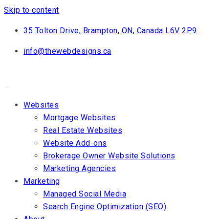
Skip to content
35 Tolton Drive, Brampton, ON, Canada L6V 2P9
info@thewebdesigns.ca
Websites
Mortgage Websites
Real Estate Websites
Website Add-ons
Brokerage Owner Website Solutions
Marketing Agencies
Marketing
Managed Social Media
Search Engine Optimization (SEO)