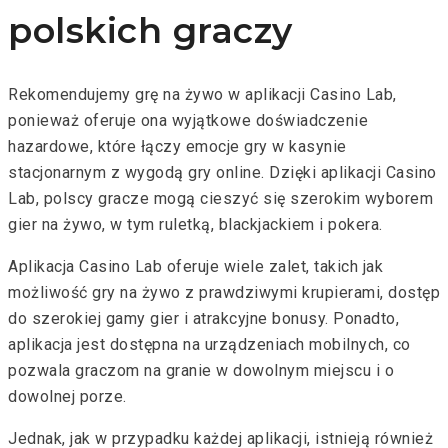
polskich graczy
Rekomendujemy grę na żywo w aplikacji Casino Lab,
ponieważ oferuje ona wyjątkowe doświadczenie
hazardowe, które łączy emocje gry w kasynie
stacjonarnym z wygodą gry online. Dzięki aplikacji Casino
Lab, polscy gracze mogą cieszyć się szerokim wyborem
gier na żywo, w tym ruletką, blackjackiem i pokera.
Aplikacja Casino Lab oferuje wiele zalet, takich jak
możliwość gry na żywo z prawdziwymi krupierami, dostęp
do szerokiej gamy gier i atrakcyjne bonusy. Ponadto,
aplikacja jest dostępna na urządzeniach mobilnych, co
pozwala graczom na granie w dowolnym miejscu i o
dowolnej porze.
Jednak, jak w przypadku każdej aplikacji, istnieją również