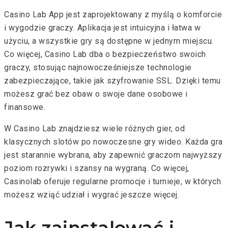
Casino Lab App jest zaprojektowany z myślą o komforcie
i wygodzie graczy. Aplikacja jest intuicyjna i łatwa w
użyciu, a wszystkie gry są dostępne w jednym miejscu.
Co więcej, Casino Lab dba o bezpieczeństwo swoich
graczy, stosując najnowocześniejsze technologie
zabezpieczające, takie jak szyfrowanie SSL. Dzięki temu
możesz grać bez obaw o swoje dane osobowe i
finansowe.
W Casino Lab znajdziesz wiele różnych gier, od
klasycznych slotów po nowoczesne gry wideo. Każda gra
jest starannie wybrana, aby zapewnić graczom najwyższy
poziom rozrywki i szansy na wygraną. Co więcej,
Casinolab oferuje regularne promocje i turnieje, w których
możesz wziąć udział i wygrać jeszcze więcej.
Jak zainstalować i