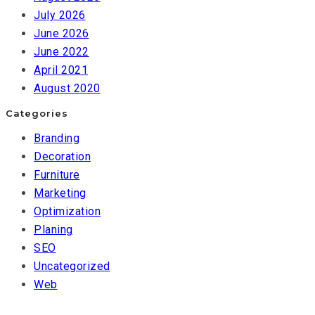
July 2026
June 2026
June 2022
April 2021
August 2020
Categories
Branding
Decoration
Furniture
Marketing
Optimization
Planing
SEO
Uncategorized
Web