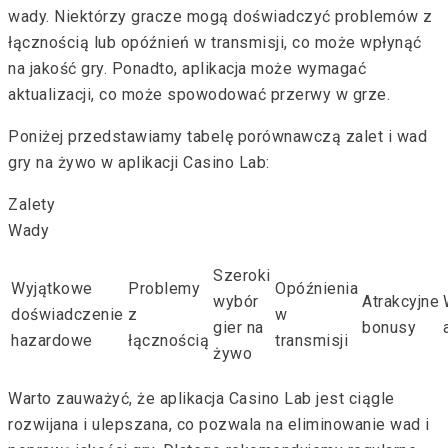
wady. Niektórzy gracze mogą doświadczyć problemów z
łącznością lub opóźnień w transmisji, co może wpłynąć
na jakość gry. Ponadto, aplikacja może wymagać
aktualizacji, co może spowodować przerwy w grze.
Poniżej przedstawiamy tabelę porównawczą zalet i wad
gry na żywo w aplikacji Casino Lab:
Zalety
Wady
Szeroki
Wyjątkowe
Problemy
Opóźnienia
wybór
Atrakcyjne
doświadczenie
z
w
gier na
bonusy
hazardowe
łącznością
transmisji
żywo
Warto zauważyć, że aplikacja Casino Lab jest ciągle
rozwijana i ulepszana, co pozwala na eliminowanie wad i