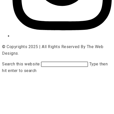
© Copyrights 2025 | All Rights Reserved By The Web
Designs.
Search this website
Type then
hit enter to search