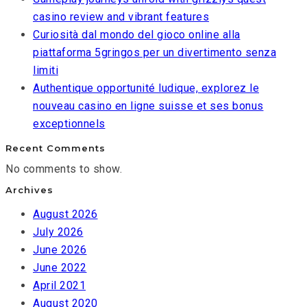
casino review and vibrant features
Curiosità dal mondo del gioco online alla
piattaforma 5gringos per un divertimento senza
limiti
Authentique opportunité ludique, explorez le
nouveau casino en ligne suisse et ses bonus
exceptionnels
Recent Comments
No comments to show.
Archives
August 2026
July 2026
June 2026
June 2022
April 2021
August 2020