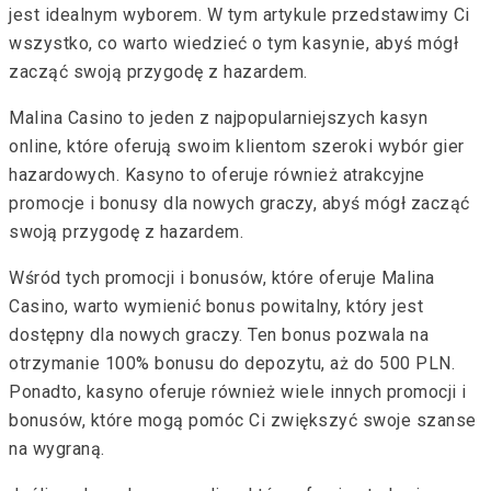
jest idealnym wyborem. W tym artykule przedstawimy Ci
wszystko, co warto wiedzieć o tym kasynie, abyś mógł
zacząć swoją przygodę z hazardem.
Malina Casino to jeden z najpopularniejszych kasyn
online, które oferują swoim klientom szeroki wybór gier
hazardowych. Kasyno to oferuje również atrakcyjne
promocje i bonusy dla nowych graczy, abyś mógł zacząć
swoją przygodę z hazardem.
Wśród tych promocji i bonusów, które oferuje Malina
Casino, warto wymienić bonus powitalny, który jest
dostępny dla nowych graczy. Ten bonus pozwala na
otrzymanie 100% bonusu do depozytu, aż do 500 PLN.
Ponadto, kasyno oferuje również wiele innych promocji i
bonusów, które mogą pomóc Ci zwiększyć swoje szanse
na wygraną.