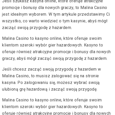
Jeśli szukasz kasyna online, które oferuje atrakcyjne
promocje i bonusy dla nowych graczy, to Malina Casino
jest idealnym wyborem. W tym artykule przedstawimy Ci
wszystko, co warto wiedzieć o tym kasynie, abyś mógł
zacząć swoją przygodę z hazardem.
Malina Casino to kasyno online, które oferuje swoim
klientom szeroki wybór gier hazardowych. Kasyno to
oferuje również atrakcyjne promocje i bonusy dla nowych
graczy, abyś mógł zacząć swoją przygodę z hazardem.
Jeśli chcesz zacząć swoją przygodę z hazardem w
Malina Casino, to musisz zalogować się na stronie
kasyna. Po zalogowaniu się, możesz wybrać swoją
ulubioną grę hazardową i zacząć swoją przygodę.
Malina Casino to kasyno online, które oferuje swoim
klientom szeroki wybór gier hazardowych. Kasyno to
oferuje również atrakcyjne promocje i bonusy dla nowych