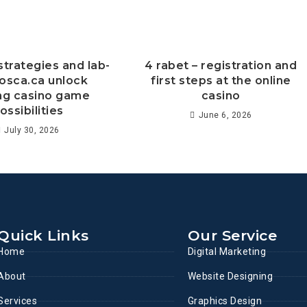
strategies and lab-
4 rabet – registration and
osca.ca unlock
first steps at the online
ling casino game
casino
ossibilities
June 6, 2026
July 30, 2026
Quick Links
Our Service
Home
Digital Marketing
About
Website Designing
Services
Graphics Design