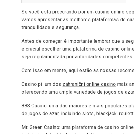
Se você está procurando por um casino online segur
vamos apresentar as melhores plataformas de cas
tranquilidade e segurança.
Antes de começar, é importante lembrar que a seg
é crucial escolher uma plataforma de casino onli
seja regulamentada por autoridades competentes.
Com isso em mente, aqui estão as nossas recome
Casino.pt: um dos
zahraniční online casino
mais an
oferecendo uma ampla variedade de jogos de azar
888 Casino: uma das maiores e mais populares pl
de jogos de azar, incluindo slots, blackjack, roulet
Mr. Green Casino: uma plataforma de casino onlin