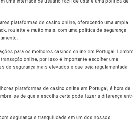
com uma interface de usuário fácil de usar e uma política de
lares plataformas de casino online, oferecendo uma ampla
jack, roulette e muito mais, com uma política de segurança
gamento.
ões para os melhores casinos online em Portugal. Lembr
transação online, por isso é importante escolher uma
ões de segurança mais elevados e que seja regulamentada
hores plataformas de casino online em Portugal, é hora de
embre-se de que a escolha certa pode fazer a diferença entr
 com segurança e tranquilidade em um dos nossos