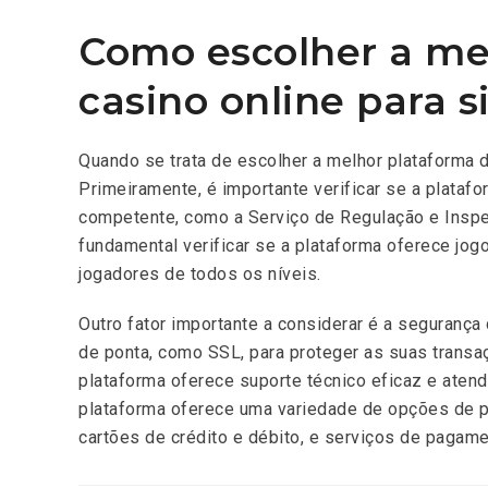
Como escolher a me
casino online para s
Quando se trata de escolher a melhor plataforma d
Primeiramente, é importante verificar se a plataf
competente, como a Serviço de Regulação e Inspe
fundamental verificar se a plataforma oferece jo
jogadores de todos os níveis.
Outro fator importante a considerar é a segurança d
de ponta, como SSL, para proteger as suas transaç
plataforma oferece suporte técnico eficaz e atendi
plataforma oferece uma variedade de opções de 
cartões de crédito e débito, e serviços de pagam