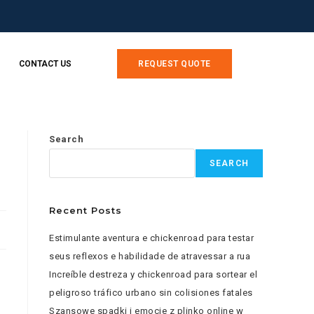
CONTACT US
REQUEST QUOTE
Search
SEARCH
Recent Posts
Estimulante aventura e chickenroad para testar
seus reflexos e habilidade de atravessar a rua
Increíble destreza y chickenroad para sortear el
peligroso tráfico urbano sin colisiones fatales
Szansowe spadki i emocje z plinko online w