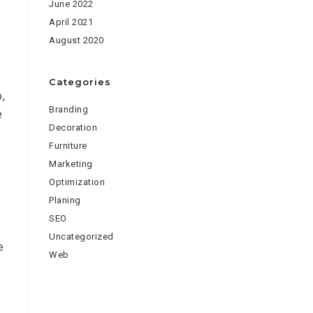
June 2022
April 2021
August 2020
Categories
,
Branding
e
Decoration
Furniture
Marketing
Optimization
Planing
SEO
Uncategorized
e
Web