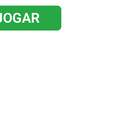
 JOGAR