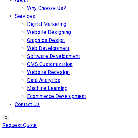
About
Why Choose Us?
Services
Digital Marketing
Website Designing
Graphics Design
Web Development
Software Development
CMS Customization
Website Redesign
Data Analytics
Machine Learning
Ecommerce Development
Contact Us
X
Request Quote