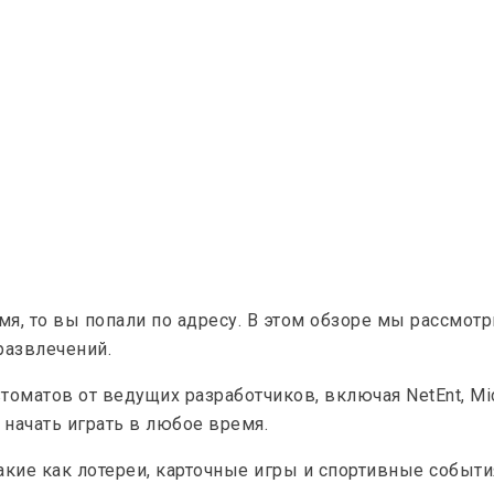
, то вы попали по адресу. В этом обзоре мы рассмотри
развлечений.
оматов от ведущих разработчиков, включая NetEnt, Micro
 начать играть в любое время.
такие как лотереи, карточные игры и спортивные события