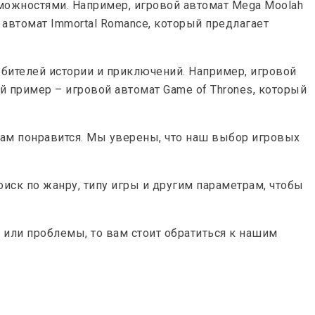
ожностями. Например, игровой автомат Mega Moolah
автомат Immortal Romance, который предлагает
бителей истории и приключений. Например, игровой
й пример – игровой автомат Game of Thrones, который
вам понравится. Мы уверены, что наш выбор игровых
оиск по жанру, типу игры и другим параметрам, чтобы
или проблемы, то вам стоит обратиться к нашим