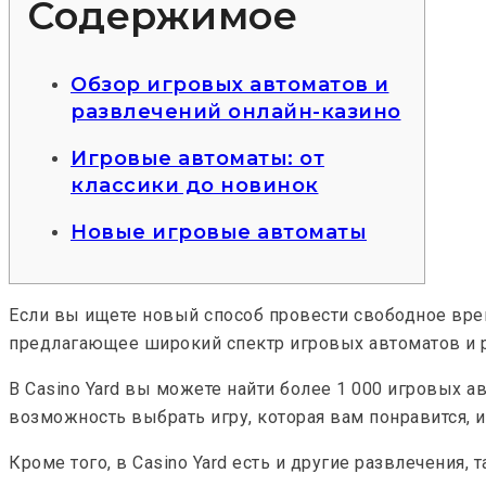
Содержимое
Обзор игровых автоматов и
развлечений онлайн-казино
Игровые автоматы: от
классики до новинок
Новые игровые автоматы
Если вы ищете новый способ провести свободное время
предлагающее широкий спектр игровых автоматов и 
В Casino Yard вы можете найти более 1 000 игровых авт
возможность выбрать игру, которая вам понравится, и
Кроме того, в Casino Yard есть и другие развлечения, 