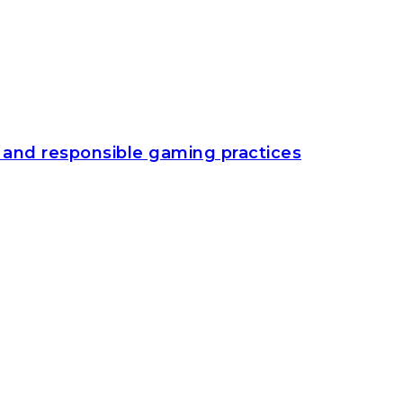
and responsible gaming practices