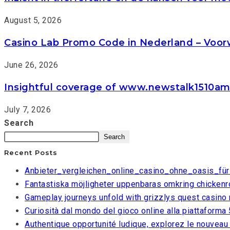
August 5, 2026
Casino Lab Promo Code in Nederland – Voor
June 26, 2026
Insightful coverage of www.newstalk1510am
July 7, 2026
Search
Search
Recent Posts
Anbieter_vergleichen_online_casino_ohne_oasis_für
Fantastiska möjligheter uppenbaras omkring chickenro
Gameplay journeys unfold with grizzlys quest casino 
Curiosità dal mondo del gioco online alla piattaforma 
Authentique opportunité ludique, explorez le nouveau