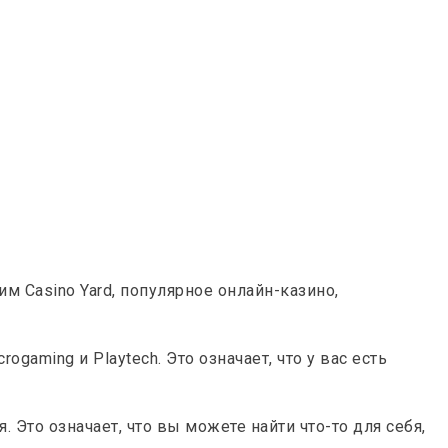
м Casino Yard, популярное онлайн-казино,
gaming и Playtech. Это означает, что у вас есть
. Это означает, что вы можете найти что-то для себя,