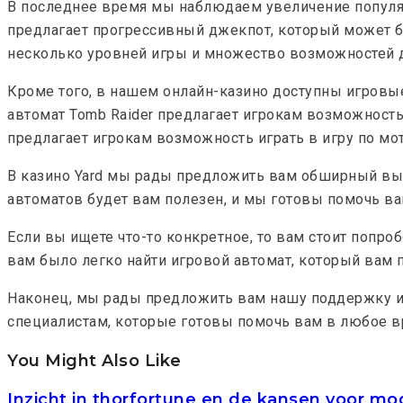
В последнее время мы наблюдаем увеличение популя
предлагает прогрессивный джекпот, который может б
несколько уровней игры и множество возможностей 
Кроме того, в нашем онлайн-казино доступны игровые
автомат Tomb Raider предлагает игрокам возможность
предлагает игрокам возможность играть в игру по мо
В казино Yard мы рады предложить вам обширный выб
автоматов будет вам полезен, и мы готовы помочь ва
Если вы ищете что-то конкретное, то вам стоит попро
вам было легко найти игровой автомат, который вам 
Наконец, мы рады предложить вам нашу поддержку и 
специалистам, которые готовы помочь вам в любое в
You Might Also Like
Inzicht in thorfortune en de kansen voor mo