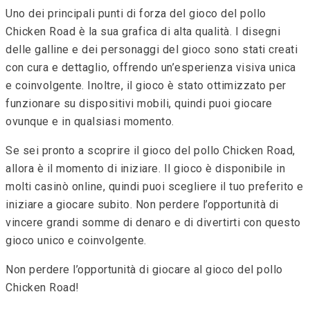
Uno dei principali punti di forza del gioco del pollo
Chicken Road è la sua grafica di alta qualità. I disegni
delle galline e dei personaggi del gioco sono stati creati
con cura e dettaglio, offrendo un’esperienza visiva unica
e coinvolgente. Inoltre, il gioco è stato ottimizzato per
funzionare su dispositivi mobili, quindi puoi giocare
ovunque e in qualsiasi momento.
Se sei pronto a scoprire il gioco del pollo Chicken Road,
allora è il momento di iniziare. Il gioco è disponibile in
molti casinò online, quindi puoi scegliere il tuo preferito e
iniziare a giocare subito. Non perdere l’opportunità di
vincere grandi somme di denaro e di divertirti con questo
gioco unico e coinvolgente.
Non perdere l’opportunità di giocare al gioco del pollo
Chicken Road!