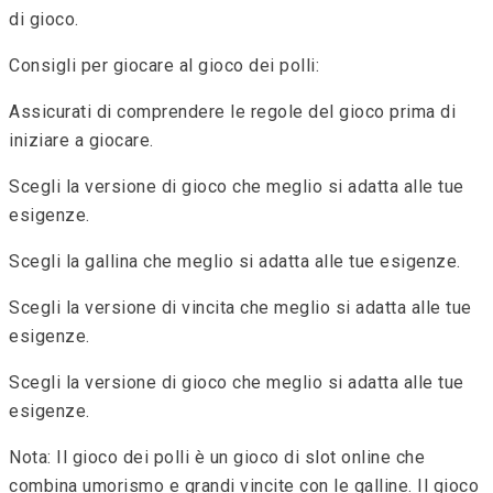
di gioco.
Consigli per giocare al gioco dei polli:
Assicurati di comprendere le regole del gioco prima di
iniziare a giocare.
Scegli la versione di gioco che meglio si adatta alle tue
esigenze.
Scegli la gallina che meglio si adatta alle tue esigenze.
Scegli la versione di vincita che meglio si adatta alle tue
esigenze.
Scegli la versione di gioco che meglio si adatta alle tue
esigenze.
Nota: Il gioco dei polli è un gioco di slot online che
combina umorismo e grandi vincite con le galline. Il gioco