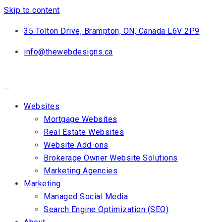
Skip to content
35 Tolton Drive, Brampton, ON, Canada L6V 2P9
info@thewebdesigns.ca
Websites
Mortgage Websites
Real Estate Websites
Website Add-ons
Brokerage Owner Website Solutions
Marketing Agencies
Marketing
Managed Social Media
Search Engine Optimization (SEO)