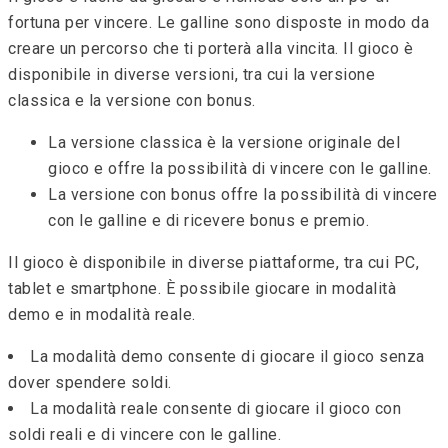
fortuna per vincere. Le galline sono disposte in modo da
creare un percorso che ti porterà alla vincita. Il gioco è
disponibile in diverse versioni, tra cui la versione
classica e la versione con bonus.
La versione classica è la versione originale del
gioco e offre la possibilità di vincere con le galline.
La versione con bonus offre la possibilità di vincere
con le galline e di ricevere bonus e premio.
Il gioco è disponibile in diverse piattaforme, tra cui PC,
tablet e smartphone. È possibile giocare in modalità
demo e in modalità reale.
La modalità demo consente di giocare il gioco senza
dover spendere soldi.
La modalità reale consente di giocare il gioco con
soldi reali e di vincere con le galline.