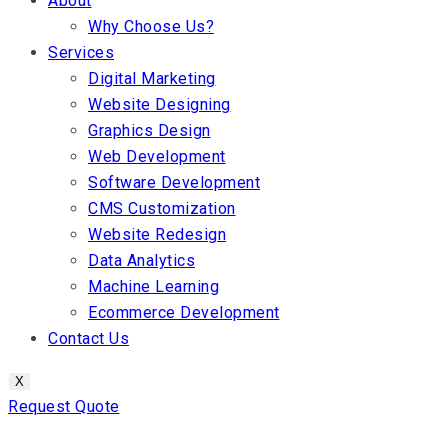
About
Why Choose Us?
Services
Digital Marketing
Website Designing
Graphics Design
Web Development
Software Development
CMS Customization
Website Redesign
Data Analytics
Machine Learning
Ecommerce Development
Contact Us
X
Request Quote