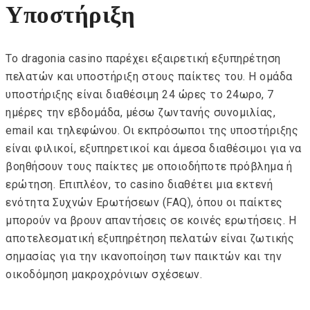
Υποστήριξη
Το dragonia casino παρέχει εξαιρετική εξυπηρέτηση
πελατών και υποστήριξη στους παίκτες του. Η ομάδα
υποστήριξης είναι διαθέσιμη 24 ώρες το 24ωρο, 7
ημέρες την εβδομάδα, μέσω ζωντανής συνομιλίας,
email και τηλεφώνου. Οι εκπρόσωποι της υποστήριξης
είναι φιλικοί, εξυπηρετικοί και άμεσα διαθέσιμοι για να
βοηθήσουν τους παίκτες με οποιοδήποτε πρόβλημα ή
ερώτηση. Επιπλέον, το casino διαθέτει μια εκτενή
ενότητα Συχνών Ερωτήσεων (FAQ), όπου οι παίκτες
μπορούν να βρουν απαντήσεις σε κοινές ερωτήσεις. Η
αποτελεσματική εξυπηρέτηση πελατών είναι ζωτικής
σημασίας για την ικανοποίηση των παικτών και την
οικοδόμηση μακροχρόνιων σχέσεων.