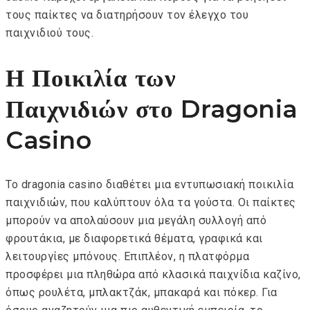
τους παίκτες να διατηρήσουν τον έλεγχο του
παιχνιδιού τους.
Η Ποικιλία των
Παιχνιδιών στο Dragonia
Casino
Το dragonia casino διαθέτει μια εντυπωσιακή ποικιλία
παιχνιδιών, που καλύπτουν όλα τα γούστα. Οι παίκτες
μπορούν να απολαύσουν μια μεγάλη συλλογή από
φρουτάκια, με διαφορετικά θέματα, γραφικά και
λειτουργίες μπόνους. Επιπλέον, η πλατφόρμα
προσφέρει μια πληθώρα από κλασικά παιχνίδια καζίνο,
όπως ρουλέτα, μπλακτζάκ, μπακαρά και πόκερ. Για