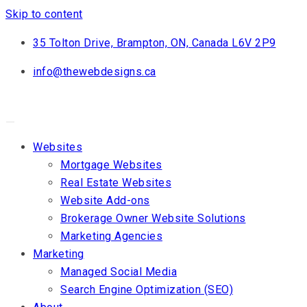
Skip to content
35 Tolton Drive, Brampton, ON, Canada L6V 2P9
info@thewebdesigns.ca
Websites
Mortgage Websites
Real Estate Websites
Website Add-ons
Brokerage Owner Website Solutions
Marketing Agencies
Marketing
Managed Social Media
Search Engine Optimization (SEO)