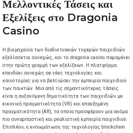
Μελλοντικές Τάσεις και
Εξελίξεις στο Dragonia
Casino
Η βιομηχανία των διαδικτυακών τυχερών παιχνιδιών
εξελίσσεται συνεχώς, και το dragonia casino παραμένει
στην πρώτη γραμμή των εξελίξεων. Η πλατφόρμα
επενδύει συνεχώς σε νέες τεχνολογίες και
καινοτομίες για να βελτιώσει την εμπειρία παιχνιδιού
των παικτών. Μια από τις σημαντικότερες τάσεις
είναι η αυξανόμενη δημοτικότητα των παιχνιδιών με
εικονική πραγματικότητα (VR) και επαυξημένη
πραγματικότητα (AR), τα οποία προσφέρουν μια ακόμα
πιο συναρπαστική και ρεαλιστική εμπειρία παιχνιδιού.
Επιπλέον, η ενσωμάτωση της τεχνολογίας blockchain