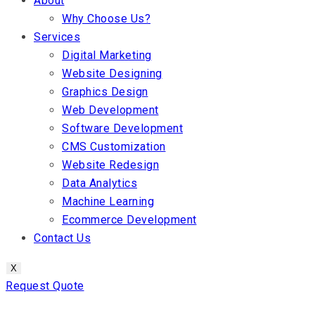
About
Why Choose Us?
Services
Digital Marketing
Website Designing
Graphics Design
Web Development
Software Development
CMS Customization
Website Redesign
Data Analytics
Machine Learning
Ecommerce Development
Contact Us
X
Request Quote