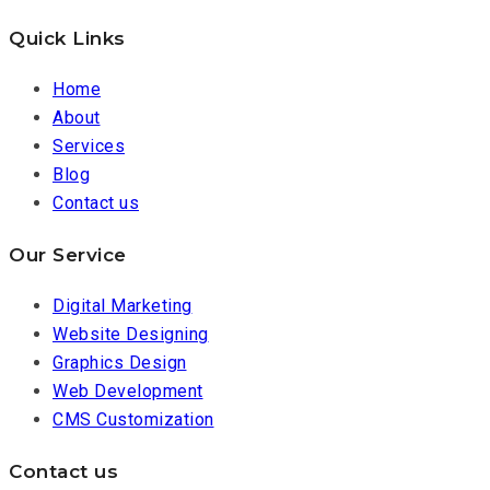
Quick Links
Home
About
Services
Blog
Contact us
Our Service
Digital Marketing
Website Designing
Graphics Design
Web Development
CMS Customization
Contact us