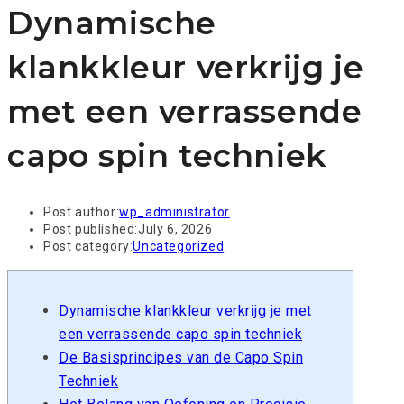
Dynamische
klankkleur verkrijg je
met een verrassende
capo spin techniek
Post author:
wp_administrator
Post published:
July 6, 2026
Post category:
Uncategorized
Dynamische klankkleur verkrijg je met
een verrassende capo spin techniek
De Basisprincipes van de Capo Spin
Techniek