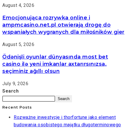
August 4, 2026
Emocjonująca rozrywka online i
ampmcasino.net.pl otwierają drogę do
wspaniałych wygranych dla miłośników gier
August 5, 2026
Ödənişli oyunlar dünyasında most bet
casino ilə yeni imkanlar axtarırsınızsa,
seçiminiz ağıllı olsun
July 9, 2026
Search
Search
Recent Posts
Rozważne inwestycje i thorfortune jako element
budowania osobistego majątku długoterminowego