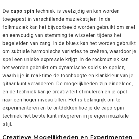
De
capo spin
techniek is veelzijdig en kan worden
toegepast in verschillende muziekstijlen. In de
folkmuziek kan het bijvoorbeeld worden gebruikt om snel
en eenvoudig van stemming te wisselen tijdens het
begeleiden van zang. In de blues kan het worden gebruikt
om subtiele harmonische variaties te creëren, waardoor je
spel een unieke expressie krijgt. In de rockmuziek kan
het worden gebruikt om dynamische solo's te spelen,
waarbij je in real-time de toonhoogte en klankkleur van je
gitaar kunt veranderen. De mogelijkheden zijn eindeloos,
en de techniek kan je creativiteit stimuleren en je spel
naar een hoger niveau tillen. Het is belangrijk om te
experimenteren en te ontdekken hoe je de capo spin
techniek het beste kunt integreren in je eigen muzikale
stijl.
Creatieve Mogelijkheden en Experimenten