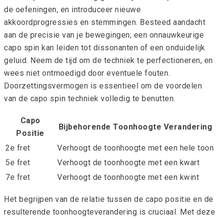
de oefeningen, en introduceer nieuwe
akkoordprogressies en stemmingen. Besteed aandacht
aan de precisie van je bewegingen; een onnauwkeurige
capo spin kan leiden tot dissonanten of een onduidelijk
geluid. Neem de tijd om de techniek te perfectioneren, en
wees niet ontmoedigd door eventuele fouten.
Doorzettingsvermogen is essentieel om de voordelen
van de capo spin techniek volledig te benutten.
Capo
Bijbehorende Toonhoogte Verandering
Positie
2e fret
Verhoogt de toonhoogte met een hele toon
5e fret
Verhoogt de toonhoogte met een kwart
7e fret
Verhoogt de toonhoogte met een kwint
Het begrijpen van de relatie tussen de capo positie en de
resulterende toonhoogteverandering is cruciaal. Met deze