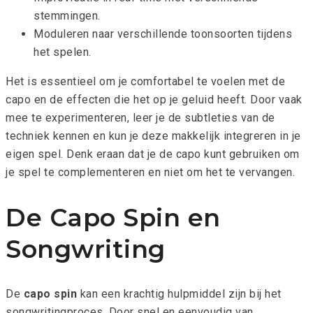
stemmingen.
Moduleren naar verschillende toonsoorten tijdens
het spelen.
Het is essentieel om je comfortabel te voelen met de
capo en de effecten die het op je geluid heeft. Door vaak
mee te experimenteren, leer je de subtleties van de
techniek kennen en kun je deze makkelijk integreren in je
eigen spel. Denk eraan dat je de capo kunt gebruiken om
je spel te complementeren en niet om het te vervangen.
De Capo Spin en
Songwriting
De
capo spin
kan een krachtig hulpmiddel zijn bij het
songwritingproces. Door snel en eenvoudig van