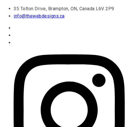
35 Tolton Drive, Brampton, ON, Canada L6V 2P9
info@thewebdesigns.ca