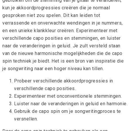
gebruiken om de stemming van je gitaar te veranderen,
kun je akkoordprogressies creëren die je normaal
gesproken niet zou spelen. Dit kan leiden tot
verrassende en onverwachte wendingen in je nummers,
en een unieke klankkleur creëren. Experimenteer met
verschillende capo posities en stemmingen, en luister
naar de veranderingen in geluid. Je zult versteld staan
van de nieuwe harmonische mogelijkheden die de capo
spin techniek je biedt. Het is een bron van inspiratie die
je songwriting naar een hoger niveau kan tillen.
Probeer verschillende akkoordprogressies in
verschillende capo posities.
Experimenteer met onconventionele stemmingen.
Luister naar de veranderingen in geluid en harmonie.
Gebruik de capo spin om je songwritingproces te
versnellen.