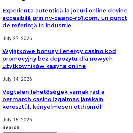
Experiența autentică la jocuri online devine
accesibilă prin nv-casino-ro1.com, un punct
de referință în industrie
July 27, 2026
Wyjątkowe bonusy i energy casino kod
promocyjny bez depozytu dla nowych
użytkowników kasyna online
July 14, 2026
Végtelen lehetőségek várnak rád a
betmatch casino izgalmas játékain
keresztül, kényelmesen otthonról
July 16, 2026
Search