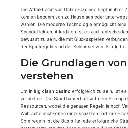
Die Attraktivität von Online-Casinos liegt in ihrer 
können bequem von zu Hause aus oder unterwegs t
wählen. Die moderne Technologie ermöglicht eine 
Soundeffekten. Allerdings ist es auch entscheide
bewusst zu sein, die mit Glücksspielen verbunden 
der Spielregeln sind der Schlüssel zum Erfolg bei
Die Grundlagen von 
verstehen
Um in
big clash casino
erfolgreich zu sein, ist e
verstehen. Das Spiel basiert oft auf dem Prinzip
Ressourcen, wobei die genauen Regeln je nach Vari
Wahrscheinlichkeiten einzuschätzen und ihre Eins
Spielregeln ist die Basis für jede erfolgreiche Str