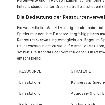
Kartenwerte und ihre Auswirkungen auf den Spielve
Entscheidungen unter Druck zu treffen, ist ebenfa
Die Bedeutung der Ressourcenverwa
Ein wesentlicher Aspekt von
big clash casino
ist 
Spieler müssen ihre Einsätze sorgfältig planen un
Ressourcenverwaltung ermöglicht es, länger im Sp
Es ist wichtig, nicht zu viel auf einmal zu riskiere
setzen. Die Kenntnis der verschiedenen Einsatzmög
entscheidend.
RESSOURCE
STRATEGIE
Einsatzhöhe
Konservativ (niedri
Einsatzhöhe
Aggressiv (hoher E
Kartenzählen
Systematisch