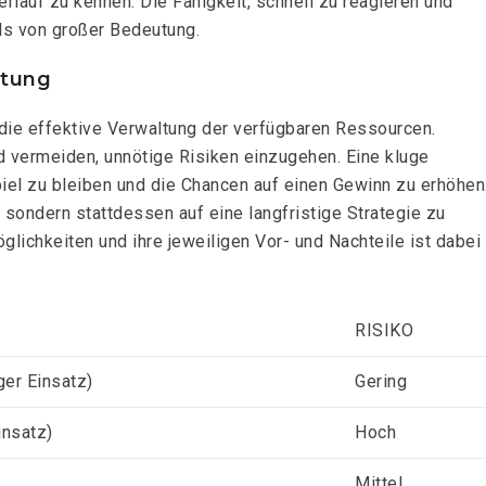
rlauf zu kennen. Die Fähigkeit, schnell zu reagieren und
lls von großer Bedeutung.
ltung
die effektive Verwaltung der verfügbaren Ressourcen.
d vermeiden, unnötige Risiken einzugehen. Eine kluge
iel zu bleiben und die Chancen auf einen Gewinn zu erhöhen
n, sondern stattdessen auf eine langfristige Strategie zu
lichkeiten und ihre jeweiligen Vor- und Nachteile ist dabei
RISIKO
ger Einsatz)
Gering
insatz)
Hoch
Mittel