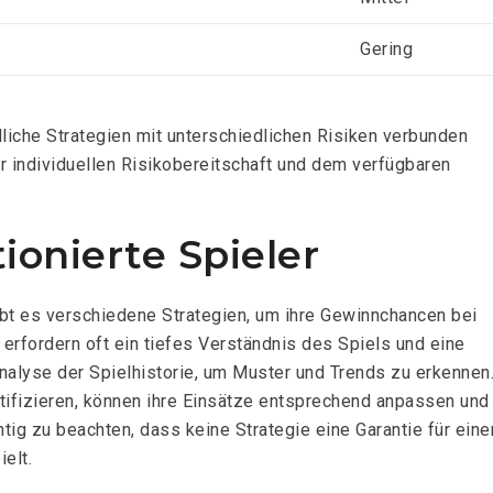
Gering
dliche Strategien mit unterschiedlichen Risiken verbunden
er individuellen Risikobereitschaft und dem verfügbaren
ionierte Spieler
gibt es verschiedene Strategien, um ihre Gewinnchancen bei
erfordern oft ein tiefes Verständnis des Spiels und eine
Analyse der Spielhistorie, um Muster und Trends zu erkennen
entifizieren, können ihre Einsätze entsprechend anpassen und
tig zu beachten, dass keine Strategie eine Garantie für eine
elt.