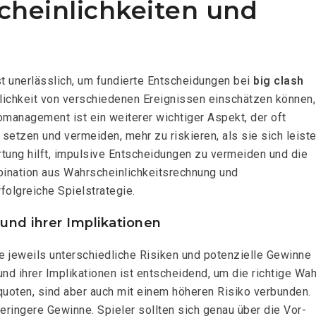
cheinlichkeiten und
st unerlässlich, um fundierte Entscheidungen bei
big clash
lichkeit von verschiedenen Ereignissen einschätzen können,
management ist ein weiterer wichtiger Aspekt, der oft
s setzen und vermeiden, mehr zu riskieren, als sie sich leist
tung hilft, impulsive Entscheidungen zu vermeiden und die
bination aus Wahrscheinlichkeitsrechnung und
folgreiche Spielstrategie.
und ihrer Implikationen
ie jeweils unterschiedliche Risiken und potenzielle Gewinne
nd ihrer Implikationen ist entscheidend, um die richtige Wah
quoten, sind aber auch mit einem höheren Risiko verbunden.
eringere Gewinne. Spieler sollten sich genau über die Vor-