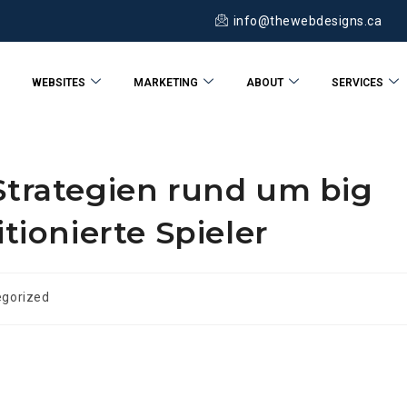
info@thewebdesigns.ca
WEBSITES
MARKETING
ABOUT
SERVICES
Strategien rund um big
tionierte Spieler
egorized