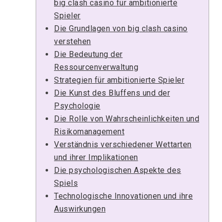
big clash casino für ambitionierte
Spieler
Die Grundlagen von big clash casino
verstehen
Die Bedeutung der
Ressourcenverwaltung
Strategien für ambitionierte Spieler
Die Kunst des Bluffens und der
Psychologie
Die Rolle von Wahrscheinlichkeiten und
Risikomanagement
Verständnis verschiedener Wettarten
und ihrer Implikationen
Die psychologischen Aspekte des
Spiels
Technologische Innovationen und ihre
Auswirkungen