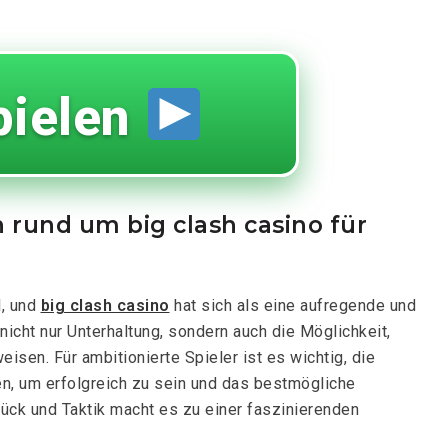
ielen
 rund um big clash casino für
l, und
big clash casino
hat sich als eine aufregende und
 nicht nur Unterhaltung, sondern auch die Möglichkeit,
sen. Für ambitionierte Spieler ist es wichtig, die
n, um erfolgreich zu sein und das bestmögliche
ück und Taktik macht es zu einer faszinierenden