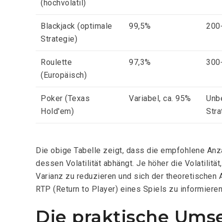
(hochvolatil)
Blackjack (optimale
99,5%
200
Strategie)
Roulette
97,3%
300
(Europäisch)
Poker (Texas
Variabel, ca. 95%
Unbe
Hold'em)
Stra
Die obige Tabelle zeigt, dass die empfohlene Anza
dessen Volatilität abhängt. Je höher die Volatilitä
Varianz zu reduzieren und sich der theoretischen 
RTP (Return to Player) eines Spiels zu informieren
Die praktische Umse