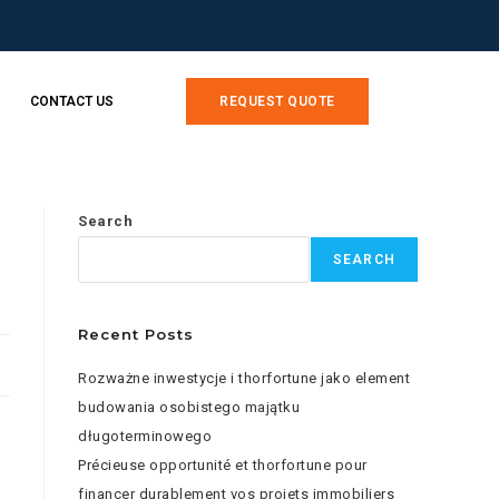
CONTACT US
REQUEST QUOTE
Search
SEARCH
Recent Posts
Rozważne inwestycje i thorfortune jako element
budowania osobistego majątku
długoterminowego
Précieuse opportunité et thorfortune pour
financer durablement vos projets immobiliers