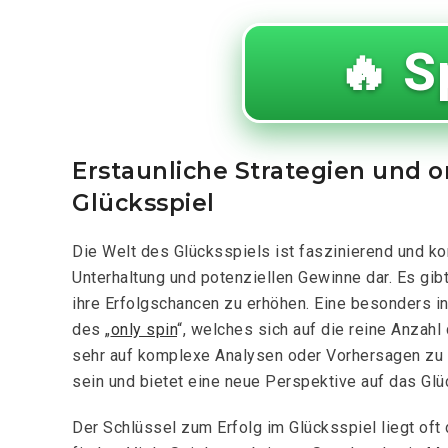
🔥 S
Erstaunliche Strategien und o
Glücksspiel
Die Welt des Glücksspiels ist faszinierend und ko
Unterhaltung und potenziellen Gewinne dar. Es gib
ihre Erfolgschancen zu erhöhen. Eine besonders i
des „
only spin
“, welches sich auf die reine Anzah
sehr auf komplexe Analysen oder Vorhersagen zu
sein und bietet eine neue Perspektive auf das Glü
Der Schlüssel zum Erfolg im Glücksspiel liegt oft 