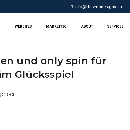
info@thewebdesigns.ca
WEBSITES
MARKETING
ABOUT
SERVICES
ien und only spin für
im Glücksspiel
gorized