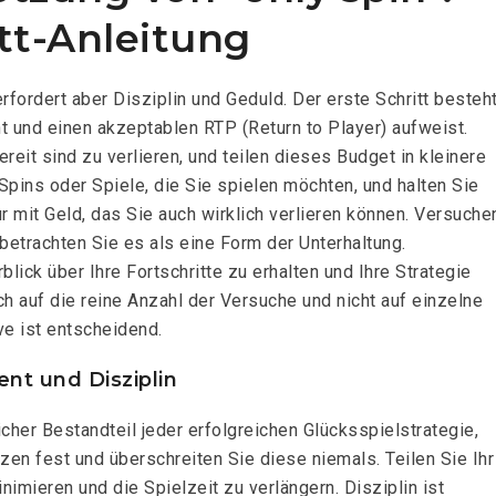
itt-Anleitung
erfordert aber Disziplin und Geduld. Der erste Schritt besteh
t und einen akzeptablen RTP (Return to Player) aufweist.
reit sind zu verlieren, und teilen dieses Budget in kleinere
Spins oder Spiele, die Sie spielen möchten, und halten Sie
ur mit Geld, das Sie auch wirklich verlieren können. Versuche
etrachten Sie es als eine Form der Unterhaltung.
ick über Ihre Fortschritte zu erhalten und Ihre Strategie
 auf die reine Anzahl der Versuche und nicht auf einzelne
ve ist entscheidend.
t und Disziplin
her Bestandteil jeder erfolgreichen Glücksspielstrategie,
zen fest und überschreiten Sie diese niemals. Teilen Sie Ihr
nimieren und die Spielzeit zu verlängern. Disziplin ist