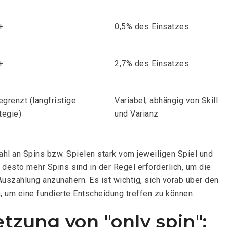
+
0,5% des Einsatzes
+
2,7% des Einsatzes
grenzt (langfristige
Variabel, abhängig von Skill
tegie)
und Varianz
hl an Spins bzw. Spielen stark vom jeweiligen Spiel und
t, desto mehr Spins sind in der Regel erforderlich, um die
Auszahlung anzunähern. Es ist wichtig, sich vorab über den
, um eine fundierte Entscheidung treffen zu können.
tzung von "only spin":