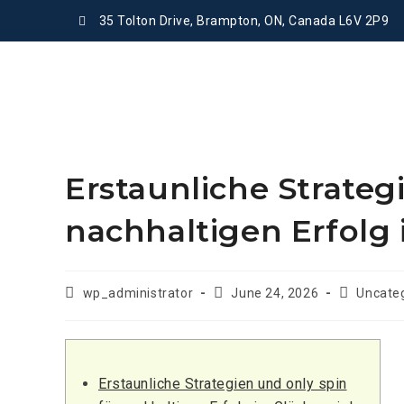
35 Tolton Drive, Brampton, ON, Canada L6V 2P9
Erstaunliche Strateg
nachhaltigen Erfolg 
wp_administrator
June 24, 2026
Uncate
Erstaunliche Strategien und only spin