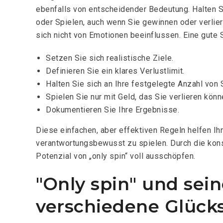
ebenfalls von entscheidender Bedeutung. Halten Si
oder Spielen, auch wenn Sie gewinnen oder verlie
sich nicht von Emotionen beeinflussen. Eine gute S
Setzen Sie sich realistische Ziele.
Definieren Sie ein klares Verlustlimit.
Halten Sie sich an Ihre festgelegte Anzahl von 
Spielen Sie nur mit Geld, das Sie verlieren könn
Dokumentieren Sie Ihre Ergebnisse.
Diese einfachen, aber effektiven Regeln helfen Ihn
verantwortungsbewusst zu spielen. Durch die kon
Potenzial von „only spin“ voll ausschöpfen.
"Only spin" und se
verschiedene Glücks