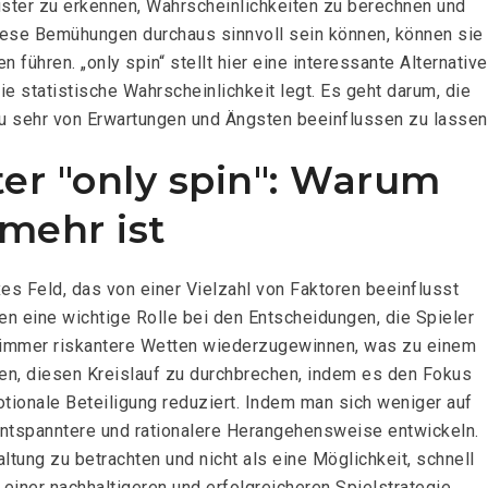
uster zu erkennen, Wahrscheinlichkeiten zu berechnen und
ese Bemühungen durchaus sinnvoll sein können, können sie
führen. „only spin“ stellt hier eine interessante Alternative
ie statistische Wahrscheinlichkeit legt. Es geht darum, die
u sehr von Erwartungen und Ängsten beeinflussen zu lassen
ter "only spin": Warum
mehr ist
s Feld, das von einer Vielzahl von Faktoren beeinflusst
en eine wichtige Rolle bei den Entscheidungen, die Spieler
ch immer riskantere Wetten wiederzugewinnen, was zu einem
lfen, diesen Kreislauf zu durchbrechen, indem es den Fokus
otionale Beteiligung reduziert. Indem man sich weniger auf
entspanntere und rationalere Herangehensweise entwickeln.
ltung zu betrachten und nicht als eine Möglichkeit, schnell
 einer nachhaltigeren und erfolgreicheren Spielstrategie