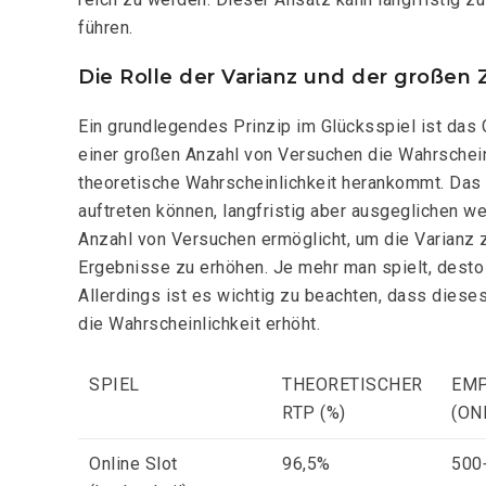
führen.
Die Rolle der Varianz und der großen 
Ein grundlegendes Prinzip im Glücksspiel ist das
einer großen Anzahl von Versuchen die Wahrschein
theoretische Wahrscheinlichkeit herankommt. Das 
auftreten können, langfristig aber ausgeglichen we
Anzahl von Versuchen ermöglicht, um die Varianz z
Ergebnisse zu erhöhen. Je mehr man spielt, desto
Allerdings ist es wichtig zu beachten, dass dieses
die Wahrscheinlichkeit erhöht.
SPIEL
THEORETISCHER
EMP
RTP (%)
(ON
Online Slot
96,5%
500