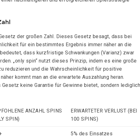
Zahl
 Gesetz der großen Zahl. Dieses Gesetz besagt, dass bei
lichkeit für ein bestimmtes Ergebnis immer näher an die
bedeutet, dass kurzfristige Schwankungen (Varianz) zwar
rden. „only spin“ nutzt dieses Prinzip, indem es eine große
u reduzieren und die Wahrscheinlichkeit für positive
 näher kommt man an die erwartete Auszahlung heran.
 Gesetz keine Garantie für Gewinne bietet, sondern lediglic
FOHLENE ANZAHL SPINS
ERWARTETER VERLUST (BEI
LY SPIN)
100 SPINS)
+
5% des Einsatzes