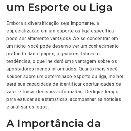
um Esporte ou Liga
Embora a diversificação seja importante, a
especialização em um esporte ou liga específica
pode ser altamente vantajosa. Ao se concentrar em
um nicho, você pode desenvolver um conhecimento
profundo das equipes, jogadores, táticas e
tendências, o que lhe dará uma vantagem sobre os
apostadores menos informados. Quanto mais você
souber sobre um determinado esporte ou liga, melhor
será sua capacidade de identificar oportunidades de
valor e tomar decisões informadas. Dedique tempo
para estudar as estatísticas, acompanhar as notícias
e analisar os jogos.
A Importância da