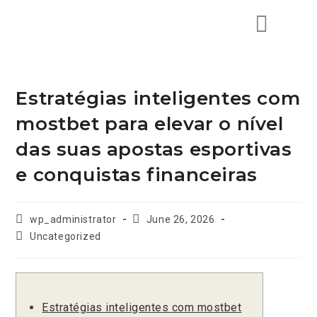
Estratégias inteligentes com
mostbet para elevar o nível
das suas apostas esportivas
e conquistas financeiras
wp_administrator
June 26, 2026
Uncategorized
Estratégias inteligentes com mostbet