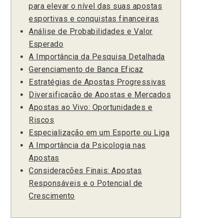
para elevar o nível das suas apostas
esportivas e conquistas financeiras
Análise de Probabilidades e Valor
Esperado
A Importância da Pesquisa Detalhada
Gerenciamento de Banca Eficaz
Estratégias de Apostas Progressivas
Diversificação de Apostas e Mercados
Apostas ao Vivo: Oportunidades e
Riscos
Especialização em um Esporte ou Liga
A Importância da Psicologia nas
Apostas
Considerações Finais: Apostas
Responsáveis e o Potencial de
Crescimento