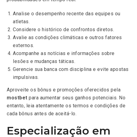
Analise o desempenho recente das equipes ou
atletas.
Considere o histórico de confrontos diretos.
Avalie as condições climáticas e outros fatores
externos.
Acompanhe as notícias e informações sobre
lesões e mudanças táticas.
Gerencie sua banca com disciplina e evite apostas
impulsivas.
Aproveite os bônus e promoções oferecidos pela
mostbet
para aumentar seus ganhos potenciais. No
entanto, leia atentamente os termos e condições de
cada bônus antes de aceitá-lo.
Especialização em