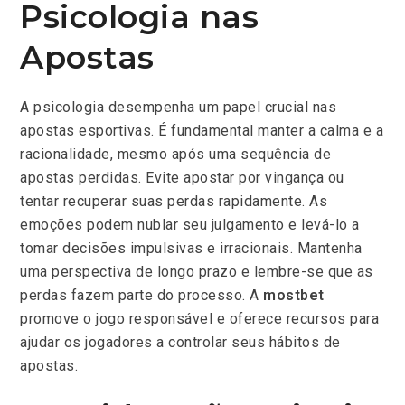
Psicologia nas
Apostas
A psicologia desempenha um papel crucial nas
apostas esportivas. É fundamental manter a calma e a
racionalidade, mesmo após uma sequência de
apostas perdidas. Evite apostar por vingança ou
tentar recuperar suas perdas rapidamente. As
emoções podem nublar seu julgamento e levá-lo a
tomar decisões impulsivas e irracionais. Mantenha
uma perspectiva de longo prazo e lembre-se que as
perdas fazem parte do processo. A
mostbet
promove o jogo responsável e oferece recursos para
ajudar os jogadores a controlar seus hábitos de
apostas.