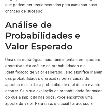
que podem ser implementadas para aumentar suas
chances de sucesso.
Análise de
Probabilidades e
Valor Esperado
Uma das estratégias mais fundamentais em apostas
esportivas é a análise de probabilidades e a
identificação de valor esperado. Isso significa ir além
das probabilidades oferecidas pelas casas de
apostas e calcular a probabilidade real de um evento
ocorrer. Se a sua avaliação da probabilidade for maior
do que a implícita nas odds, você encontrou uma
aposta de valor. Para isso, é crucial ter acesso a