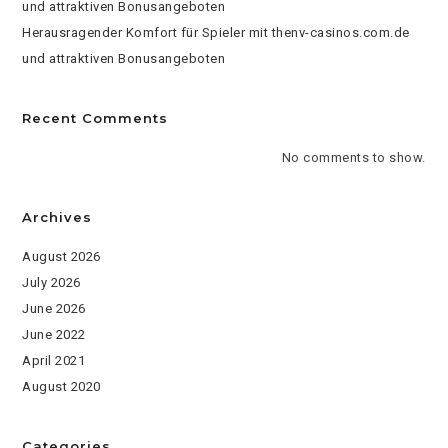
und attraktiven Bonusangeboten
Herausragender Komfort für Spieler mit thenv-casinos.com.de
und attraktiven Bonusangeboten
Recent Comments
No comments to show.
Archives
August 2026
July 2026
June 2026
June 2022
April 2021
August 2020
Categories