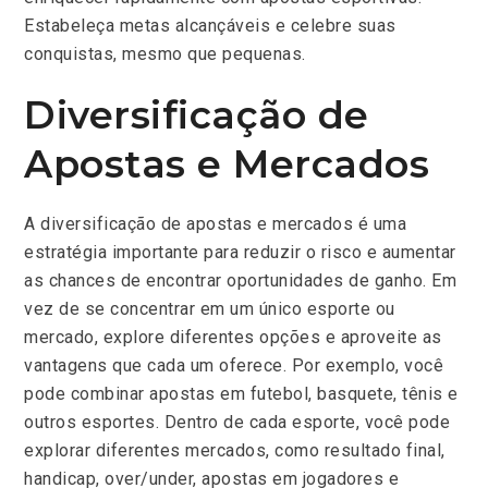
Estabeleça metas alcançáveis e celebre suas
conquistas, mesmo que pequenas.
Diversificação de
Apostas e Mercados
A diversificação de apostas e mercados é uma
estratégia importante para reduzir o risco e aumentar
as chances de encontrar oportunidades de ganho. Em
vez de se concentrar em um único esporte ou
mercado, explore diferentes opções e aproveite as
vantagens que cada um oferece. Por exemplo, você
pode combinar apostas em futebol, basquete, tênis e
outros esportes. Dentro de cada esporte, você pode
explorar diferentes mercados, como resultado final,
handicap, over/under, apostas em jogadores e