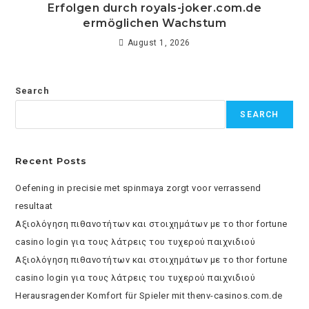
Erfolgen durch royals-joker.com.de
ermöglichen Wachstum
August 1, 2026
Search
SEARCH
Recent Posts
Oefening in precisie met spinmaya zorgt voor verrassend
resultaat
Αξιολόγηση πιθανοτήτων και στοιχημάτων με το thor fortune
casino login για τους λάτρεις του τυχερού παιχνιδιού
Αξιολόγηση πιθανοτήτων και στοιχημάτων με το thor fortune
casino login για τους λάτρεις του τυχερού παιχνιδιού
Herausragender Komfort für Spieler mit thenv-casinos.com.de