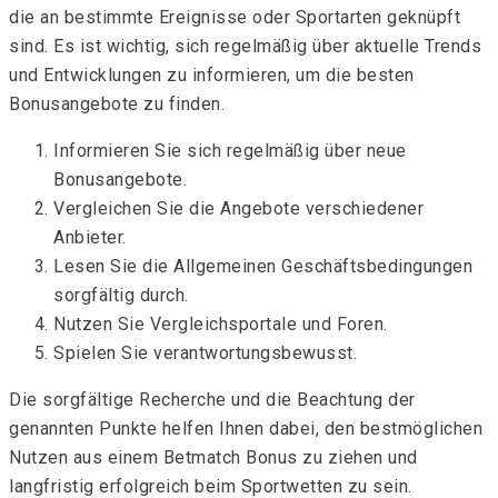
die an bestimmte Ereignisse oder Sportarten geknüpft
sind. Es ist wichtig, sich regelmäßig über aktuelle Trends
und Entwicklungen zu informieren, um die besten
Bonusangebote zu finden.
Informieren Sie sich regelmäßig über neue
Bonusangebote.
Vergleichen Sie die Angebote verschiedener
Anbieter.
Lesen Sie die Allgemeinen Geschäftsbedingungen
sorgfältig durch.
Nutzen Sie Vergleichsportale und Foren.
Spielen Sie verantwortungsbewusst.
Die sorgfältige Recherche und die Beachtung der
genannten Punkte helfen Ihnen dabei, den bestmöglichen
Nutzen aus einem Betmatch Bonus zu ziehen und
langfristig erfolgreich beim Sportwetten zu sein.