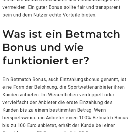
vermeiden. Ein guter Bonus sollte fair und transparent
sein und dem Nutzer echte Vorteile bieten.
Was ist ein Betmatch
Bonus und wie
funktioniert er?
Ein Betmatch Bonus, auch Einzahlungsbonus genannt, ist
eine Form der Belohnung, die Sportwettenanbieter ihren
Kunden anbieten. Im Wesentlichen verdoppelt oder
vervielfacht der Anbieter die erste Einzahlung des
Kunden bis zu einem bestimmten Betrag. Wenn
beispielsweise ein Anbieter einen 100% Betmatch Bonus
bis zu 100 Euro anbietet, erhält der Kunde bei einer