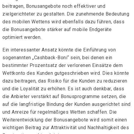
beitragen, Bonusangebote noch effektiver und
zielgerichteter zu gestalten. Die zunehmende Bedeutung
des mobilen Wettens wird ebenfalls dazu führen, dass
die Bonusangebote stärker auf mobile Endgeräte
optimiert werden.
Ein interessanter Ansatz könnte die Einführung von
sogenannten „Cashback-Boni“ sein, bei denen ein
bestimmter Prozentsatz der verlorenen Einsätze dem
Wettkonto des Kunden gutgeschrieben wird. Dies könnte
dazu beitragen, das Risiko für die Kunden zu reduzieren
und die Loyalität zu erhöhen. Es ist auch denkbar, dass
die Anbieter verstärkt auf Bonusprogramme setzen, die
auf die langfristige Bindung der Kunden ausgerichtet sind
und Anreize für regelmäßiges Wetten schaffen. Die
Weiterentwicklung der Bonusangebote wird somit einen
wichtigen Beitrag zur Attraktivität und Nachhaltigkeit des