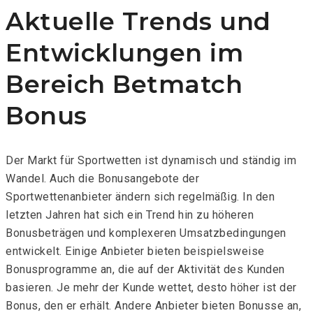
Aktuelle Trends und
Entwicklungen im
Bereich Betmatch
Bonus
Der Markt für Sportwetten ist dynamisch und ständig im
Wandel. Auch die Bonusangebote der
Sportwettenanbieter ändern sich regelmäßig. In den
letzten Jahren hat sich ein Trend hin zu höheren
Bonusbeträgen und komplexeren Umsatzbedingungen
entwickelt. Einige Anbieter bieten beispielsweise
Bonusprogramme an, die auf der Aktivität des Kunden
basieren. Je mehr der Kunde wettet, desto höher ist der
Bonus, den er erhält. Andere Anbieter bieten Bonusse an,