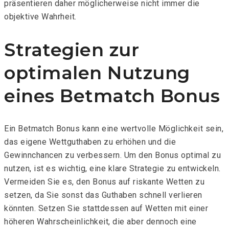
präsentieren daher möglicherweise nicht immer die
objektive Wahrheit.
Strategien zur
optimalen Nutzung
eines Betmatch Bonus
Ein Betmatch Bonus kann eine wertvolle Möglichkeit sein,
das eigene Wettguthaben zu erhöhen und die
Gewinnchancen zu verbessern. Um den Bonus optimal zu
nutzen, ist es wichtig, eine klare Strategie zu entwickeln.
Vermeiden Sie es, den Bonus auf riskante Wetten zu
setzen, da Sie sonst das Guthaben schnell verlieren
könnten. Setzen Sie stattdessen auf Wetten mit einer
höheren Wahrscheinlichkeit, die aber dennoch eine