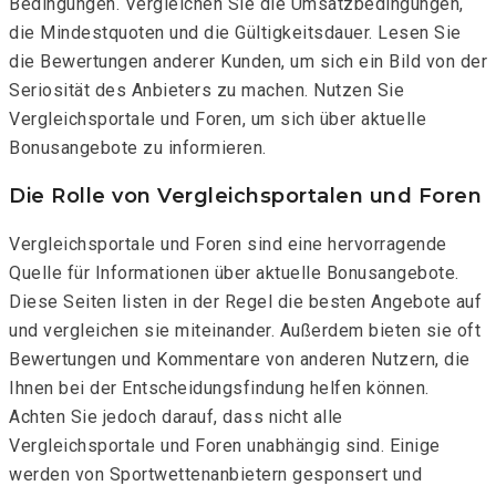
Bedingungen. Vergleichen Sie die Umsatzbedingungen,
die Mindestquoten und die Gültigkeitsdauer. Lesen Sie
die Bewertungen anderer Kunden, um sich ein Bild von der
Seriosität des Anbieters zu machen. Nutzen Sie
Vergleichsportale und Foren, um sich über aktuelle
Bonusangebote zu informieren.
Die Rolle von Vergleichsportalen und Foren
Vergleichsportale und Foren sind eine hervorragende
Quelle für Informationen über aktuelle Bonusangebote.
Diese Seiten listen in der Regel die besten Angebote auf
und vergleichen sie miteinander. Außerdem bieten sie oft
Bewertungen und Kommentare von anderen Nutzern, die
Ihnen bei der Entscheidungsfindung helfen können.
Achten Sie jedoch darauf, dass nicht alle
Vergleichsportale und Foren unabhängig sind. Einige
werden von Sportwettenanbietern gesponsert und