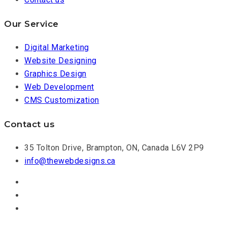
Our Service
Digital Marketing
Website Designing
Graphics Design
Web Development
CMS Customization
Contact us
35 Tolton Drive, Brampton, ON, Canada L6V 2P9
info@thewebdesigns.ca