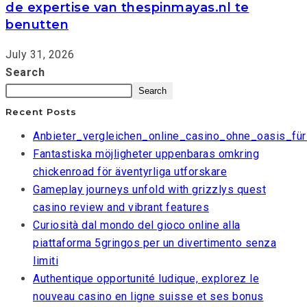
de expertise van thespinmayas.nl te
benutten
July 31, 2026
Search
Search
Recent Posts
Anbieter_vergleichen_online_casino_ohne_oasis_für
Fantastiska möjligheter uppenbaras omkring
chickenroad för äventyrliga utforskare
Gameplay journeys unfold with grizzlys quest
casino review and vibrant features
Curiosità dal mondo del gioco online alla
piattaforma 5gringos per un divertimento senza
limiti
Authentique opportunité ludique, explorez le
nouveau casino en ligne suisse et ses bonus