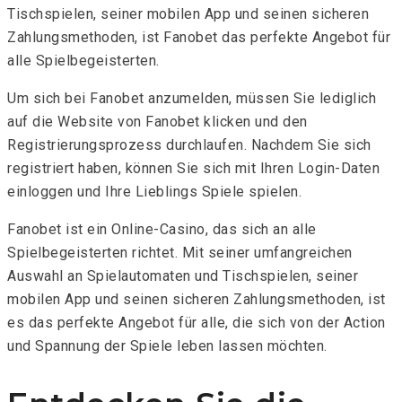
Tischspielen, seiner mobilen App und seinen sicheren
Zahlungsmethoden, ist Fanobet das perfekte Angebot für
alle Spielbegeisterten.
Um sich bei Fanobet anzumelden, müssen Sie lediglich
auf die Website von Fanobet klicken und den
Registrierungsprozess durchlaufen. Nachdem Sie sich
registriert haben, können Sie sich mit Ihren Login-Daten
einloggen und Ihre Lieblings Spiele spielen.
Fanobet ist ein Online-Casino, das sich an alle
Spielbegeisterten richtet. Mit seiner umfangreichen
Auswahl an Spielautomaten und Tischspielen, seiner
mobilen App und seinen sicheren Zahlungsmethoden, ist
es das perfekte Angebot für alle, die sich von der Action
und Spannung der Spiele leben lassen möchten.