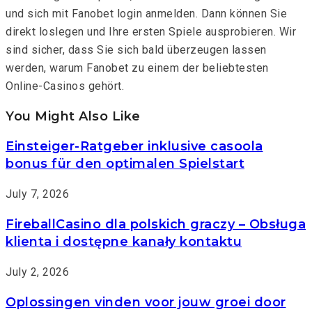
und sich mit Fanobet login anmelden. Dann können Sie
direkt loslegen und Ihre ersten Spiele ausprobieren. Wir
sind sicher, dass Sie sich bald überzeugen lassen
werden, warum Fanobet zu einem der beliebtesten
Online-Casinos gehört.
You Might Also Like
Einsteiger-Ratgeber inklusive casoola
bonus für den optimalen Spielstart
July 7, 2026
FireballCasino dla polskich graczy – Obsługa
klienta i dostępne kanały kontaktu
July 2, 2026
Oplossingen vinden voor jouw groei door