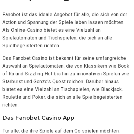
Fanobet ist das ideale Angebot für alle, die sich von der
Action und Spannung der Spiele leben lassen möchten.
Als Online-Casino bietet es eine Vielzahl an
Spielautomaten und Tischspielen, die sich an alle
Spielbegeisterten richten.
Das Fanobet Casino ist bekannt für seine umfangreiche
Auswahl an Spielautomaten, die von Klassikern wie Book
of Ra und Sizzling Hot bis hin zu innovativen Spielen wie
Starburst und Gonzo’s Quest reichen. Darüber hinaus
bietet es eine Vielzahl an Tischspielen, wie Blackjack,
Roulette und Poker, die sich an alle Spielbegeisterten
richten.
Das Fanobet Casino App
Für alle, die ihre Spiele auf dem Go spielen möchten,