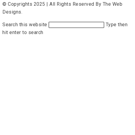
© Copyrights 2025 | All Rights Reserved By The Web
Designs.
Search this website
Type then
hit enter to search