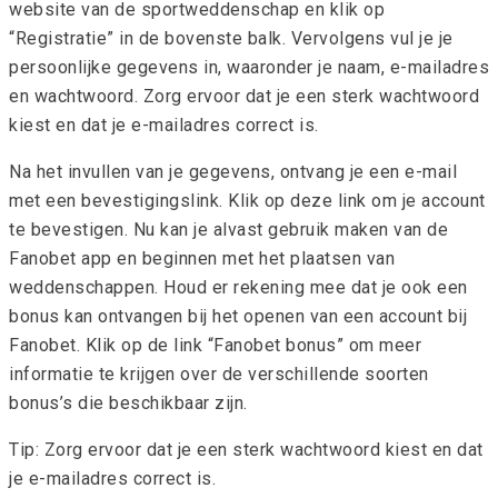
website van de sportweddenschap en klik op
“Registratie” in de bovenste balk. Vervolgens vul je je
persoonlijke gegevens in, waaronder je naam, e-mailadres
en wachtwoord. Zorg ervoor dat je een sterk wachtwoord
kiest en dat je e-mailadres correct is.
Na het invullen van je gegevens, ontvang je een e-mail
met een bevestigingslink. Klik op deze link om je account
te bevestigen. Nu kan je alvast gebruik maken van de
Fanobet app en beginnen met het plaatsen van
weddenschappen. Houd er rekening mee dat je ook een
bonus kan ontvangen bij het openen van een account bij
Fanobet. Klik op de link “Fanobet bonus” om meer
informatie te krijgen over de verschillende soorten
bonus’s die beschikbaar zijn.
Tip: Zorg ervoor dat je een sterk wachtwoord kiest en dat
je e-mailadres correct is.