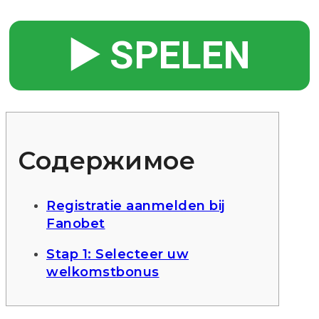
▶️ SPELEN
Содержимое
Registratie aanmelden bij
Fanobet
Stap 1: Selecteer uw
welkomstbonus