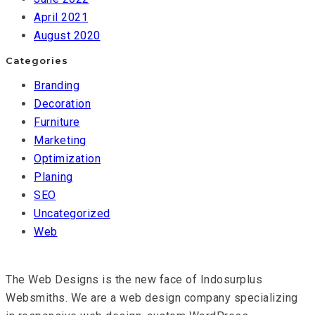
April 2021
August 2020
Categories
Branding
Decoration
Furniture
Marketing
Optimization
Planing
SEO
Uncategorized
Web
The Web Designs is the new face of Indosurplus
Websmiths. We are a web design company specializing