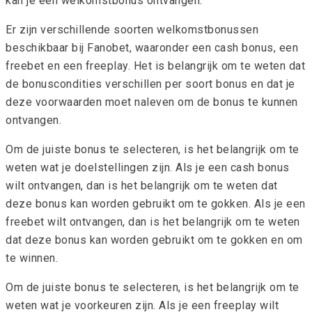
kan je een welkomstbonus ontvangen.
Er zijn verschillende soorten welkomstbonussen
beschikbaar bij Fanobet, waaronder een cash bonus, een
freebet en een freeplay. Het is belangrijk om te weten dat
de bonuscondities verschillen per soort bonus en dat je
deze voorwaarden moet naleven om de bonus te kunnen
ontvangen.
Om de juiste bonus te selecteren, is het belangrijk om te
weten wat je doelstellingen zijn. Als je een cash bonus
wilt ontvangen, dan is het belangrijk om te weten dat
deze bonus kan worden gebruikt om te gokken. Als je een
freebet wilt ontvangen, dan is het belangrijk om te weten
dat deze bonus kan worden gebruikt om te gokken en om
te winnen.
Om de juiste bonus te selecteren, is het belangrijk om te
weten wat je voorkeuren zijn. Als je een freeplay wilt