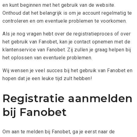
en kunt beginnen met het gebruik van de website.
Onthoud dat het belangrijk is om je account regelmatig te
controleren en om eventuele problemen te voorkomen.
Als je nog vragen hebt over de registratieproces of over
het gebruik van Fanobet, kan je contact opnemen met de
klantenservice van Fanobet. Zij zullen je graag helpen bij
het oplossen van eventuele problemen.
Wij wensen je veel succes bij het gebruik van Fanobet en
hopen dat je een leuke tijd zult hebben!
Registratie aanmelden
bij Fanobet
Om aan te melden bij Fanobet, ga je eerst naar de