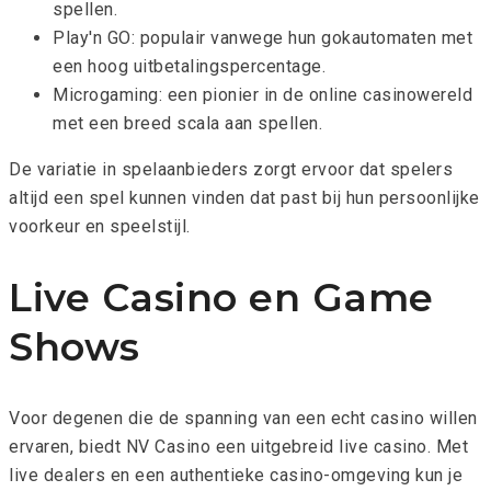
spellen.
Play'n GO: populair vanwege hun gokautomaten met
een hoog uitbetalingspercentage.
Microgaming: een pionier in de online casinowereld
met een breed scala aan spellen.
De variatie in spelaanbieders zorgt ervoor dat spelers
altijd een spel kunnen vinden dat past bij hun persoonlijke
voorkeur en speelstijl.
Live Casino en Game
Shows
Voor degenen die de spanning van een echt casino willen
ervaren, biedt NV Casino een uitgebreid live casino. Met
live dealers en een authentieke casino-omgeving kun je