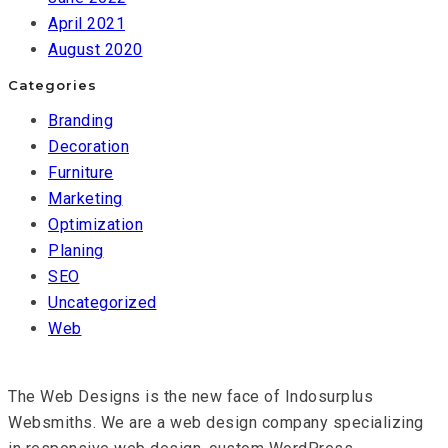
April 2021
August 2020
Categories
Branding
Decoration
Furniture
Marketing
Optimization
Planing
SEO
Uncategorized
Web
The Web Designs is the new face of Indosurplus
Websmiths. We are a web design company specializing