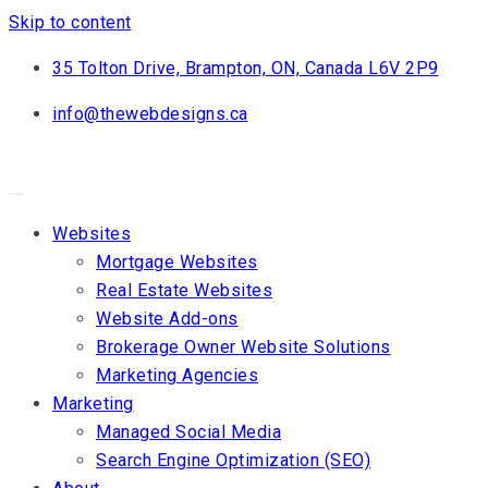
Skip to content
35 Tolton Drive, Brampton, ON, Canada L6V 2P9
info@thewebdesigns.ca
Websites
Mortgage Websites
Real Estate Websites
Website Add-ons
Brokerage Owner Website Solutions
Marketing Agencies
Marketing
Managed Social Media
Search Engine Optimization (SEO)