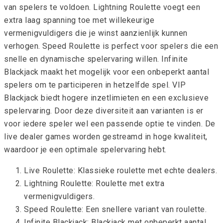
van spelers te voldoen. Lightning Roulette voegt een
extra laag spanning toe met willekeurige
vermenigvuldigers die je winst aanzienlijk kunnen
verhogen. Speed Roulette is perfect voor spelers die een
snelle en dynamische spelervaring willen. Infinite
Blackjack maakt het mogelijk voor een onbeperkt aantal
spelers om te participeren in hetzelfde spel. VIP
Blackjack biedt hogere inzetlimieten en een exclusieve
spelervaring. Door deze diversiteit aan varianten is er
voor iedere speler wel een passende optie te vinden. De
live dealer games worden gestreamd in hoge kwaliteit,
waardoor je een optimale spelervaring hebt.
Live Roulette: Klassieke roulette met echte dealers.
Lightning Roulette: Roulette met extra
vermenigvuldigers.
Speed Roulette: Een snellere variant van roulette.
Infinite Blackjack: Blackjack met onbeperkt aantal