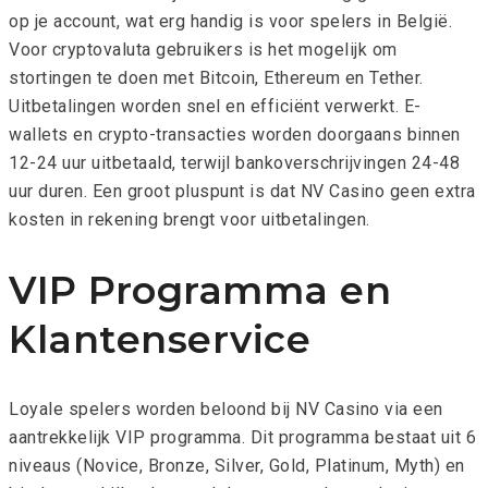
op je account, wat erg handig is voor spelers in België.
Voor cryptovaluta gebruikers is het mogelijk om
stortingen te doen met Bitcoin, Ethereum en Tether.
Uitbetalingen worden snel en efficiënt verwerkt. E-
wallets en crypto-transacties worden doorgaans binnen
12-24 uur uitbetaald, terwijl bankoverschrijvingen 24-48
uur duren. Een groot pluspunt is dat NV Casino geen extra
kosten in rekening brengt voor uitbetalingen.
VIP Programma en
Klantenservice
Loyale spelers worden beloond bij NV Casino via een
aantrekkelijk VIP programma. Dit programma bestaat uit 6
niveaus (Novice, Bronze, Silver, Gold, Platinum, Myth) en