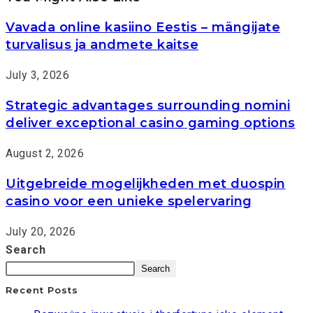
Vavada online kasiino Eestis – mängijate
turvalisus ja andmete kaitse
July 3, 2026
Strategic advantages surrounding nomini
deliver exceptional casino gaming options
August 2, 2026
Uitgebreide mogelijkheden met duospin
casino voor een unieke spelervaring
July 20, 2026
Search
Search
Recent Posts