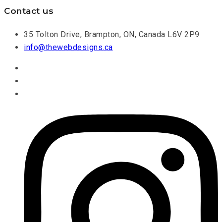
Contact us
35 Tolton Drive, Brampton, ON, Canada L6V 2P9
info@thewebdesigns.ca