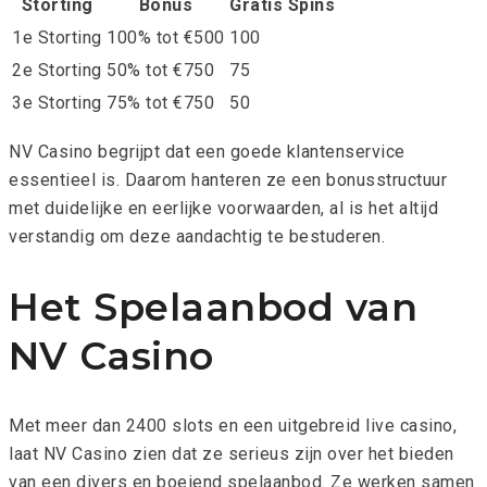
Storting
Bonus
Gratis Spins
1e Storting
100% tot €500
100
2e Storting
50% tot €750
75
3e Storting
75% tot €750
50
NV Casino begrijpt dat een goede klantenservice
essentieel is. Daarom hanteren ze een bonusstructuur
met duidelijke en eerlijke voorwaarden, al is het altijd
verstandig om deze aandachtig te bestuderen.
Het Spelaanbod van
NV Casino
Met meer dan 2400 slots en een uitgebreid live casino,
laat NV Casino zien dat ze serieus zijn over het bieden
van een divers en boeiend spelaanbod. Ze werken samen