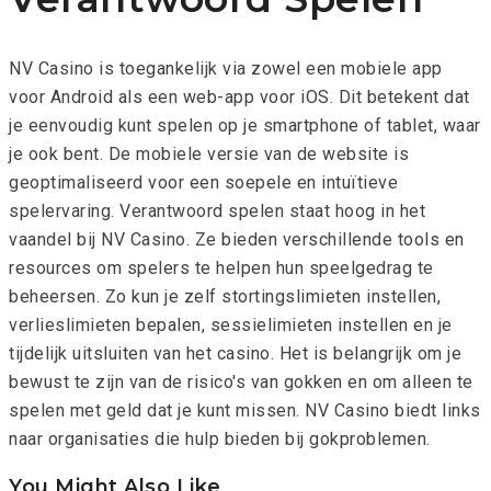
NV Casino is toegankelijk via zowel een mobiele app
voor Android als een web-app voor iOS. Dit betekent dat
je eenvoudig kunt spelen op je smartphone of tablet, waar
je ook bent. De mobiele versie van de website is
geoptimaliseerd voor een soepele en intuïtieve
spelervaring. Verantwoord spelen staat hoog in het
vaandel bij NV Casino. Ze bieden verschillende tools en
resources om spelers te helpen hun speelgedrag te
beheersen. Zo kun je zelf stortingslimieten instellen,
verlieslimieten bepalen, sessielimieten instellen en je
tijdelijk uitsluiten van het casino. Het is belangrijk om je
bewust te zijn van de risico's van gokken en om alleen te
spelen met geld dat je kunt missen. NV Casino biedt links
naar organisaties die hulp bieden bij gokproblemen.
You Might Also Like