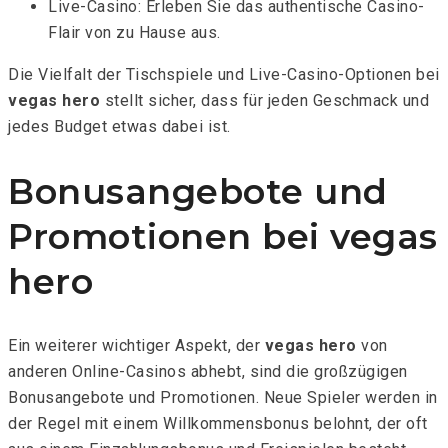
Live-Casino: Erleben Sie das authentische Casino-
Flair von zu Hause aus.
Die Vielfalt der Tischspiele und Live-Casino-Optionen bei
vegas hero
stellt sicher, dass für jeden Geschmack und
jedes Budget etwas dabei ist.
Bonusangebote und
Promotionen bei vegas
hero
Ein weiterer wichtiger Aspekt, der
vegas hero
von
anderen Online-Casinos abhebt, sind die großzügigen
Bonusangebote und Promotionen. Neue Spieler werden in
der Regel mit einem Willkommensbonus belohnt, der oft