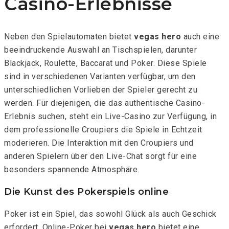
Casino-Erlebnisse
Neben den Spielautomaten bietet
vegas hero
auch eine
beeindruckende Auswahl an Tischspielen, darunter
Blackjack, Roulette, Baccarat und Poker. Diese Spiele
sind in verschiedenen Varianten verfügbar, um den
unterschiedlichen Vorlieben der Spieler gerecht zu
werden. Für diejenigen, die das authentische Casino-
Erlebnis suchen, steht ein Live-Casino zur Verfügung, in
dem professionelle Croupiers die Spiele in Echtzeit
moderieren. Die Interaktion mit den Croupiers und
anderen Spielern über den Live-Chat sorgt für eine
besonders spannende Atmosphäre.
Die Kunst des Pokerspiels online
Poker ist ein Spiel, das sowohl Glück als auch Geschick
erfordert. Online-Poker bei
vegas hero
bietet eine