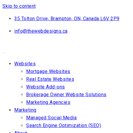
Skip to content
35 Tolton Drive, Brampton, ON, Canada L6V 2P9
info@thewebdesigns.ca
Websites
Mortgage Websites
Real Estate Websites
Website Add-ons
Brokerage Owner Website Solutions
Marketing Agencies
Marketing
Managed Social Media
Search Engine Optimization (SEO)