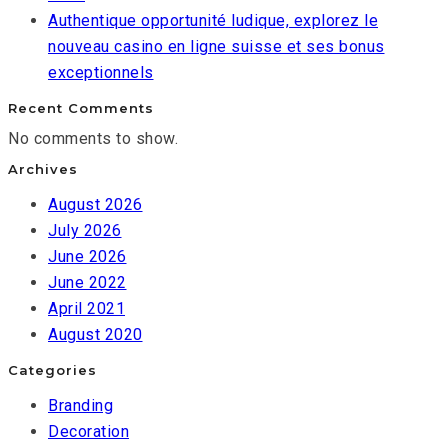
Authentique opportunité ludique, explorez le
nouveau casino en ligne suisse et ses bonus
exceptionnels
Recent Comments
No comments to show.
Archives
August 2026
July 2026
June 2026
June 2022
April 2021
August 2020
Categories
Branding
Decoration