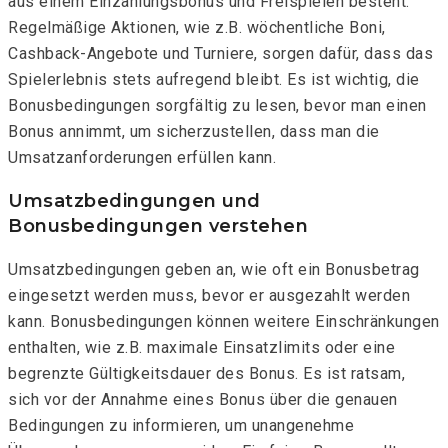
aus einem Einzahlungsbonus und Freispielen besteht.
Regelmäßige Aktionen, wie z.B. wöchentliche Boni,
Cashback-Angebote und Turniere, sorgen dafür, dass das
Spielerlebnis stets aufregend bleibt. Es ist wichtig, die
Bonusbedingungen sorgfältig zu lesen, bevor man einen
Bonus annimmt, um sicherzustellen, dass man die
Umsatzanforderungen erfüllen kann.
Umsatzbedingungen und
Bonusbedingungen verstehen
Umsatzbedingungen geben an, wie oft ein Bonusbetrag
eingesetzt werden muss, bevor er ausgezahlt werden
kann. Bonusbedingungen können weitere Einschränkungen
enthalten, wie z.B. maximale Einsatzlimits oder eine
begrenzte Gültigkeitsdauer des Bonus. Es ist ratsam,
sich vor der Annahme eines Bonus über die genauen
Bedingungen zu informieren, um unangenehme