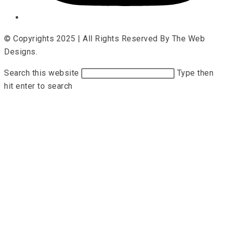
© Copyrights 2025 | All Rights Reserved By The Web
Designs.
Search this website
Type then
hit enter to search