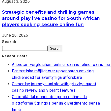
August 3, 2026
Strategic benefits and thrilling games
around play live casino for South African
players seeking secure online fun
June 20, 2026
Search
Search
Recent Posts
Anbieter_vergleichen_online_casino_ohne_oasis_für
Fantastiska möjligheter uppenbaras omkring
chickenroad för äventyrliga utforskare
Gameplay journeys unfold with grizzlys quest
casino review and vibrant features
Curiosità dal mondo del gioco online alla
piattaforma 5gringos per un divertimento senza
limiti