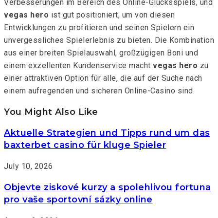
Verbesserungen im Bereich des Online-Glücksspiels, und
vegas hero
ist gut positioniert, um von diesen
Entwicklungen zu profitieren und seinen Spielern ein
unvergessliches Spielerlebnis zu bieten. Die Kombination
aus einer breiten Spielauswahl, großzügigen Boni und
einem exzellenten Kundenservice macht
vegas hero
zu
einer attraktiven Option für alle, die auf der Suche nach
einem aufregenden und sicheren Online-Casino sind.
You Might Also Like
Aktuelle Strategien und Tipps rund um das
baxterbet casino für kluge Spieler
July 10, 2026
Objevte ziskové kurzy a spolehlivou fortuna
pro vaše sportovní sázky online