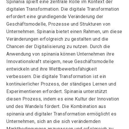
Spinania spielt eine zentrale Rolle im Kontext der
digitalen Transformation. Die digitale Transformation
erfordert eine grundlegende Veränderung der
Geschäftsmodelle, Prozesse und Strukturen von
Unternehmen. Spinania bietet einen Rahmen, um diese
Veränderungen erfolgreich zu gestalten und die
Chancen der Digitalisierung zu nutzen. Durch die
Anwendung von spinania können Unternehmen ihre
Innovationskraft steigern, neue Geschäftsmodelle
entwickeln und ihre Wettbewerbsfähigkeit
verbessern. Die digitale Transformation ist ein
kontinuierlicher Prozess, der ständiges Lernen und
Experimentieren erfordert. Spinania unterstützt
diesen Prozess, indem es eine Kultur der Innovation
und des Wandels fördert. Die Kombination aus
spinania und digitaler Transformation ermöglicht es
Unternehmen, sich an die sich verändernden
Marktbedingungen anzupassen und erfolgreich zu