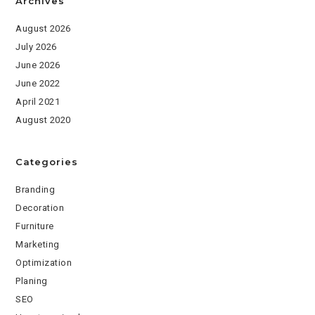
Archives
August 2026
July 2026
June 2026
June 2022
April 2021
August 2020
Categories
Branding
Decoration
Furniture
Marketing
Optimization
Planing
SEO