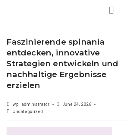
Faszinierende spinania
entdecken, innovative
Strategien entwickeln und
nachhaltige Ergebnisse
erzielen
wp_administrator
June 24, 2026
Uncategorized