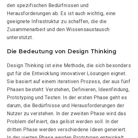
den spezifischen Bedürfnissen und
Herausforderungen ab. Es ist auch wichtig, eine
geeignete Infrastruktur zu schaffen, die die
Zusammenarbeit und den Wissensaustausch
unterstützt.
Die Bedeutung von Design Thinking
Design Thinking ist eine Methode, die sich besonders
gut für die Entwicklung innovativer Lösungen eignet.
Sie basiert auf einem iterativen Prozess, der aus fünf
Phasen besteht: Verstehen, Definieren, Ideenfindung,
Prototyping und Testen. In der ersten Phase geht es
darum, die Bedürfnisse und Herausforderungen der
Nutzer zu verstehen. In der zweiten Phase wird das
Problem definiert, das gelöst werden soll. In der
dritten Phase werden verschiedene Ideen generiert.
In der vierten Phase werden Prototypen entwickelt,