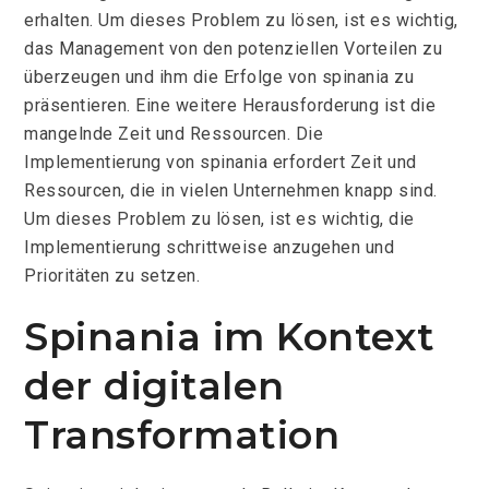
erhalten. Um dieses Problem zu lösen, ist es wichtig,
das Management von den potenziellen Vorteilen zu
überzeugen und ihm die Erfolge von spinania zu
präsentieren. Eine weitere Herausforderung ist die
mangelnde Zeit und Ressourcen. Die
Implementierung von spinania erfordert Zeit und
Ressourcen, die in vielen Unternehmen knapp sind.
Um dieses Problem zu lösen, ist es wichtig, die
Implementierung schrittweise anzugehen und
Prioritäten zu setzen.
Spinania im Kontext
der digitalen
Transformation