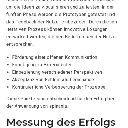
um die Ideen zu visualisieren und zu testen. In der
fünften Phase werden die Prototypen getestet und
das Feedback der Nutzer einbezogen. Durch diesen
iterativen Prozess können innovative Lösungen
entwickelt werden, die den Bedürfnissen der Nutzer
entsprechen.
Förderung einer offenen Kommunikation
Ermutigung zu Experimenten
Einbeziehung verschiedener Perspektiven
Akzeptanz von Fehlern als Lernchance
Kontinuierliche Verbesserung der Prozesse
Diese Punkte sind entscheidend für den Erfolg bei
der Anwendung von spinania.
Messung des Erfolgs