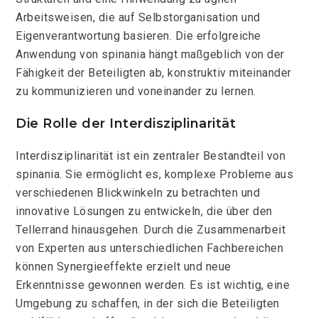
Arbeitsweisen, die auf Selbstorganisation und
Eigenverantwortung basieren. Die erfolgreiche
Anwendung von spinania hängt maßgeblich von der
Fähigkeit der Beteiligten ab, konstruktiv miteinander
zu kommunizieren und voneinander zu lernen.
Die Rolle der Interdisziplinarität
Interdisziplinarität ist ein zentraler Bestandteil von
spinania. Sie ermöglicht es, komplexe Probleme aus
verschiedenen Blickwinkeln zu betrachten und
innovative Lösungen zu entwickeln, die über den
Tellerrand hinausgehen. Durch die Zusammenarbeit
von Experten aus unterschiedlichen Fachbereichen
können Synergieeffekte erzielt und neue
Erkenntnisse gewonnen werden. Es ist wichtig, eine
Umgebung zu schaffen, in der sich die Beteiligten