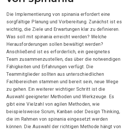
Die Implementierung von spinania erfordert eine
sorgfältige Planung und Vorbereitung. Zunächst ist es
wichtig, die Ziele und Erwartungen klar zu definieren.
Was soll mit spinania erreicht werden? Welche
Herausforderungen sollen bewältigt werden?
Anschließend ist es erforderlich, ein geeignetes
Team zusammenzustellen, das über die notwendigen
Fähigkeiten und Erfahrungen verfügt. Die
Teammitglieder sollten aus unterschiedlichen
Fachbereichen stammen und bereit sein, neue Wege
zu gehen. Ein weiterer wichtiger Schritt ist die
Auswahl geeigneter Methoden und Werkzeuge. Es
gibt eine Vielzahl von agilen Methoden, wie
beispielsweise Scrum, Kanban oder Design Thinking,
die im Rahmen von spinania eingesetzt werden
können. Die Auswahl der richtigen Methode hängt von