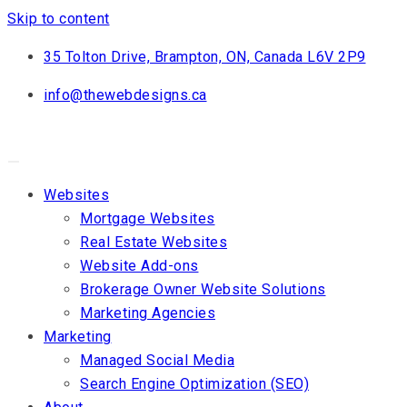
Skip to content
35 Tolton Drive, Brampton, ON, Canada L6V 2P9
info@thewebdesigns.ca
Websites
Mortgage Websites
Real Estate Websites
Website Add-ons
Brokerage Owner Website Solutions
Marketing Agencies
Marketing
Managed Social Media
Search Engine Optimization (SEO)