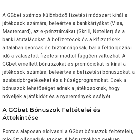
A GGbet számos különböző fizetési módszert kínál a
játékosok számára, beleértve a bankkártyákat (Visa,
Mastercard), az e-pénztárcákat (Skrill, Neteller) és a
banki átutalásokat. A befizetések és a kifizetések
általában gyorsak és biztonságosak, bár a feldolgozási
idő a választott fizetési módtól függően változhat. A
GGbet emellett bónuszokat és promóciókat is kínál a
játékosok számára, beleértve a befizetési bónuszokat, a
szabadpörgetéseket és a hűségprogramokat. Ezek a
bónuszok lehetőséget adnak a játékosoknak, hogy
növeljék a játékidőt és a nyeremények esélyét.
A GGbet Bónuszok Feltételei és
Áttekintése
Fontos alaposan elolvasni a GGbet bónuszok feltételeit,
mielőtt elfogadjuk azokat. A bónuszokhoz gyakran