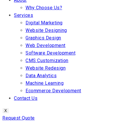
About
Why Choose Us?
Services
Digital Marketing
Website Designing
Graphics Design
Web Development
Software Development
CMS Customization
Website Redesign
Data Analytics
Machine Learning
Ecommerce Development
Contact Us
X
Request Quote