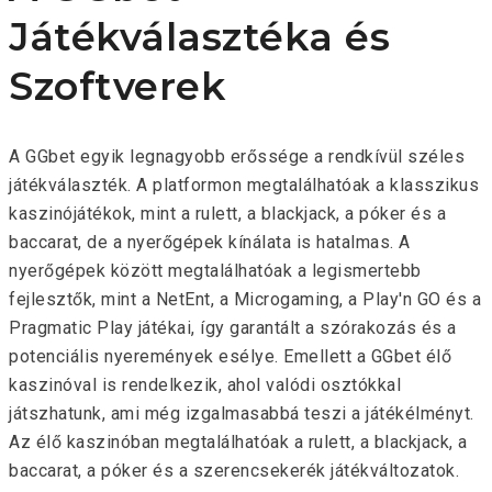
Játékválasztéka és
Szoftverek
A GGbet egyik legnagyobb erőssége a rendkívül széles
játékválaszték. A platformon megtalálhatóak a klasszikus
kaszinójátékok, mint a rulett, a blackjack, a póker és a
baccarat, de a nyerőgépek kínálata is hatalmas. A
nyerőgépek között megtalálhatóak a legismertebb
fejlesztők, mint a NetEnt, a Microgaming, a Play'n GO és a
Pragmatic Play játékai, így garantált a szórakozás és a
potenciális nyeremények esélye. Emellett a GGbet élő
kaszinóval is rendelkezik, ahol valódi osztókkal
játszhatunk, ami még izgalmasabbá teszi a játékélményt.
Az élő kaszinóban megtalálhatóak a rulett, a blackjack, a
baccarat, a póker és a szerencsekerék játékváltozatok.