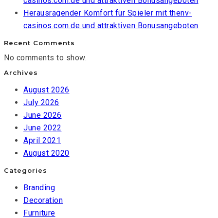
casinos.com.de und attraktiven Bonusangeboten
Herausragender Komfort für Spieler mit thenv-
casinos.com.de und attraktiven Bonusangeboten
Recent Comments
No comments to show.
Archives
August 2026
July 2026
June 2026
June 2022
April 2021
August 2020
Categories
Branding
Decoration
Furniture