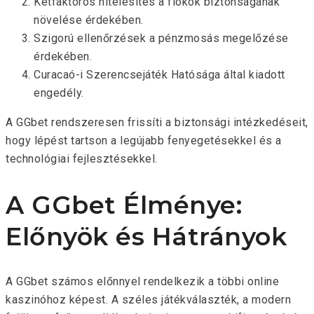
Kétfaktoros hitelesítés a fiókok biztonságának
növelése érdekében.
Szigorú ellenőrzések a pénzmosás megelőzése
érdekében.
Curacaó-i Szerencsejáték Hatósága által kiadott
engedély.
A GGbet rendszeresen frissíti a biztonsági intézkedéseit,
hogy lépést tartson a legújabb fenyegetésekkel és a
technológiai fejlesztésekkel.
A GGbet Élménye:
Előnyök és Hátrányok
A GGbet számos előnnyel rendelkezik a többi online
kaszinóhoz képest. A széles játékválaszték, a modern