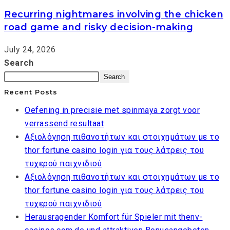
Recurring nightmares involving the chicken
road game and risky decision-making
July 24, 2026
Search
Search
Recent Posts
Oefening in precisie met spinmaya zorgt voor
verrassend resultaat
Αξιολόγηση πιθανοτήτων και στοιχημάτων με το
thor fortune casino login για τους λάτρεις του
τυχερού παιχνιδιού
Αξιολόγηση πιθανοτήτων και στοιχημάτων με το
thor fortune casino login για τους λάτρεις του
τυχερού παιχνιδιού
Herausragender Komfort für Spieler mit thenv-