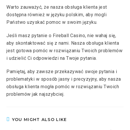
Warto zauważyć, że nasza obsługa klienta jest
dostępna również w języku polskim, aby mogli
Państwo uzyskać pomoc w swoim języku.
Jeśli masz pytanie o Fireball Casino, nie wahaj się,
aby skontaktować się z nami. Nasza obsługa klienta
jest gotowa pomóc w rozwiązaniu Twoich problemów
i udzielić Ci odpowiedzi na Twoje pytania.
Pamiętaj, aby zawsze przekazywać swoje pytania i
problematyki w sposób jasny i precyzyjny, aby nasza
obsługa klienta mogła pomóc w rozwiązaniu Twoich
problemów jak najszybciej.
YOU MIGHT ALSO LIKE