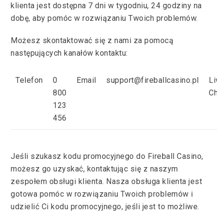
klienta jest dostępna 7 dni w tygodniu, 24 godziny na
dobę, aby pomóc w rozwiązaniu Twoich problemów.
Możesz skontaktować się z nami za pomocą
następujących kanałów kontaktu:
Telefon
0
Email
support@fireballcasino.pl
Li
800
Ch
123
456
Jeśli szukasz kodu promocyjnego do Fireball Casino,
możesz go uzyskać, kontaktując się z naszym
zespołem obsługi klienta. Nasza obsługa klienta jest
gotowa pomóc w rozwiązaniu Twoich problemów i
udzielić Ci kodu promocyjnego, jeśli jest to możliwe.