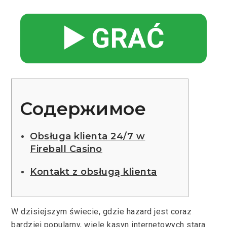
▶️ GRAĆ
Содержимое
Obsługa klienta 24/7 w
Fireball Casino
Kontakt z obsługą klienta
W dzisiejszym świecie, gdzie hazard jest coraz
bardziej popularny, wiele kasyn internetowych stara