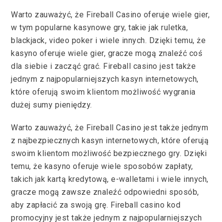
Warto zauważyć, że Fireball Casino oferuje wiele gier,
w tym popularne kasynowe gry, takie jak ruletka,
blackjack, video poker i wiele innych. Dzięki temu, że
kasyno oferuje wiele gier, gracze mogą znaleźć coś
dla siebie i zacząć grać. Fireball casino jest także
jednym z najpopularniejszych kasyn internetowych,
które oferują swoim klientom możliwość wygrania
dużej sumy pieniędzy.
Warto zauważyć, że Fireball Casino jest także jednym
z najbezpiecznych kasyn internetowych, które oferują
swoim klientom możliwość bezpiecznego gry. Dzięki
temu, że kasyno oferuje wiele sposobów zapłaty,
takich jak kartą kredytową, e-walletami i wiele innych,
gracze mogą zawsze znaleźć odpowiedni sposób,
aby zapłacić za swoją grę. Fireball casino kod
promocyjny jest także jednym z najpopularniejszych