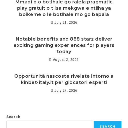
Mmadi o o botlhale go ralela pragmatic
play gratuit o tlisa mekgwa e ntšha ya
boikemelo le botlhale mo go bapala
July 21, 2026
Notable benefits and 888 starz deliver
exciting gaming experiences for players
today
August 2, 2026
Opportunità nascoste rivelate intorno a
kinbet-italy.it per giocatori esperti
July 27, 2026
Search
SEARCH