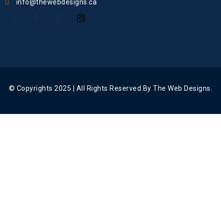
info@thewebdesigns.ca
© Copyrights 2025 | All Rights Reserved By The Web Designs.