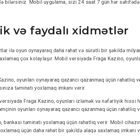
də bilərsiniz. Mobil uygulama, sizi 24 saat 7 gün hər səhifə
ik və faydalı xidmətlər
lər ilə oyun oynayaraq daha rahat və sürətli bir şəkildə mily
xlamaq çox kolaylaşır. Mobil versiyada Fraga Kazino, oyunları
Kazino, oyunları oynayaraq qazancı qazanmaq üçün rahatlıq 
ınıza təminatı yoxlamaq imkanı verir.
ersiyada Fraga Kazino, oyunları izləmək və nəfərliyik hissi h
həmçinin oyunları oynayaraq qazancı qazanmaq üçün rahatlıq ve
 bankasi təminatı yoxlamaq üçün rahatlıq verir. Mobil cihazı
xlamaq üçün daha rahat bir şəkildə əlaqə saxlamaq imkanı ve