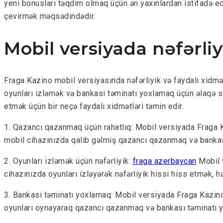
yeni bonusları təqdim olmaq üçün ən yaxınlardan istifadə e
çevirmək məqsədindədir.
Mobil versiyada nəfərliy
Fraga Kazino mobil versiyasında nəfərliyik və faydalı xidmət
oyunları izləmək və bankasi təminatı yoxlamaq üçün əlaqə sa
etmək üçün bir neçə faydalı xidmətləri təmin edir.
1. Qazancı qazanmaq üçün rahatlıq: Mobil versiyada Fraga 
mobil cihazınızda qalib gəlmiş qazancı qazanmaq və bankas
2. Oyunları izləmək üçün nəfərliyik:
fraga azerbaycan
Mobil v
cihazınızda oyunları izləyərək nəfərliyik hissi hiss etmək, 
3. Bankasi təminatı yoxlamaq: Mobil versiyada Fraga Kazino,
oyunları oynayaraq qazancı qazanmaq və bankası təminatı yo