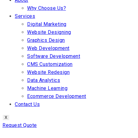
About
Why Choose Us?
Services
Digital Marketing
Website Designing
Graphics Design
Web Development
Software Development
CMS Customization
Website Redesign
Data Analytics
Machine Learning
Ecommerce Development
Contact Us
X
Request Quote