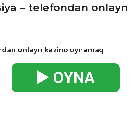
siya – telefondan onlay
fondan onlayn kazino oynamaq
▶️ OYNA