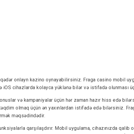
 qədər onlayn kazino oynayabilirsiniz. Fraga casino mobil uyg
 iOS cihazlarda kolayca yüklənə bilər və istifadə olunması üç
bonuslar və kampaniyalar üçün hər zaman hazır hiss edə bilər
əqdim olmaq üçün ən yaxınlardan istifadə edə bilərsiniz. Fra
irmək məqsədindədir.
funksiyalarla qarşılaşdırır. Mobil uygulama, cihazınızda qali