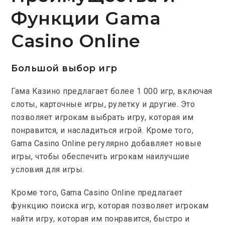
Функции Gama
Casino Online
Большой выбор игр
Гама Казино предлагает более 1 000 игр, включая
слоты, карточные игры, рулетку и другие. Это
позволяет игрокам выбрать игру, которая им
понравится, и насладиться игрой. Кроме того,
Gama Casino Online регулярно добавляет новые
игры, чтобы обеспечить игрокам наилучшие
условия для игры.
Кроме того, Gama Casino Online предлагает
функцию поиска игр, которая позволяет игрокам
найти игру, которая им понравится, быстро и