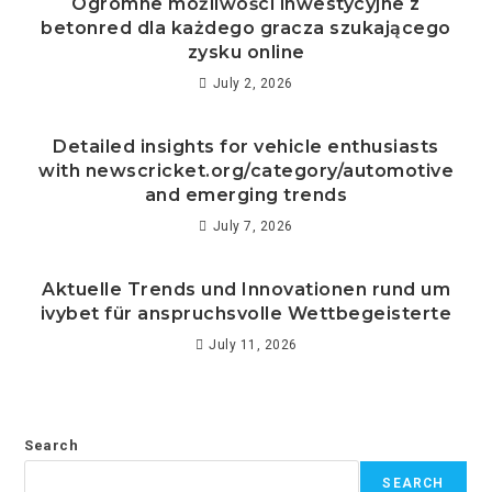
Ogromne możliwości inwestycyjne z
betonred dla każdego gracza szukającego
zysku online
July 2, 2026
Detailed insights for vehicle enthusiasts
with newscricket.org/category/automotive
and emerging trends
July 7, 2026
Aktuelle Trends und Innovationen rund um
ivybet für anspruchsvolle Wettbegeisterte
July 11, 2026
Search
SEARCH