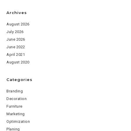
Archives
August 2026
July 2026
June 2026
June 2022
April 2021
August 2020
Categories
Branding
Decoration
Furniture
Marketing
Optimization
Planing