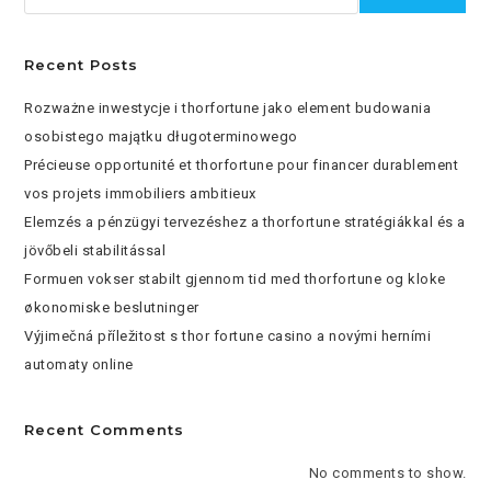
Recent Posts
Rozważne inwestycje i thorfortune jako element budowania
osobistego majątku długoterminowego
Précieuse opportunité et thorfortune pour financer durablement
vos projets immobiliers ambitieux
Elemzés a pénzügyi tervezéshez a thorfortune stratégiákkal és a
jövőbeli stabilitással
Formuen vokser stabilt gjennom tid med thorfortune og kloke
økonomiske beslutninger
Výjimečná příležitost s thor fortune casino a novými herními
automaty online
Recent Comments
No comments to show.