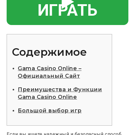
▶️
ИГРАТЬ
Содержимое
Gama Casino Online –
Официальный Сайт
Преимущества и Функции
Gama Casino Online
Большой выбор игр
Если вы ищете надежный и безопасный способ