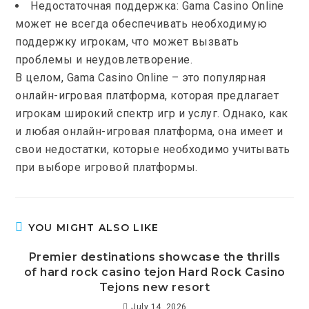
Недостаточная поддержка: Gama Casino Online
может не всегда обеспечивать необходимую
поддержку игрокам, что может вызвать
проблемы и неудовлетворение.
В целом, Gama Casino Online – это популярная
онлайн-игровая платформа, которая предлагает
игрокам широкий спектр игр и услуг. Однако, как
и любая онлайн-игровая платформа, она имеет и
свои недостатки, которые необходимо учитывать
при выборе игровой платформы.
YOU MIGHT ALSO LIKE
Premier destinations showcase the thrills
of hard rock casino tejon Hard Rock Casino
Tejons new resort
July 14, 2026