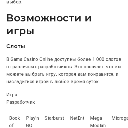
выбор.
Возможности и
игры
Слоты
В Gama Casino Online доступны более 1 000 слотов
от различных разработчиков. Это означает, что вы
можете выбрать игру, которая вам понравится, и
насладиться игрой в любое время суток.
Игра
Разработчик
Book
Play’n
Starburst
NetEnt
Mega
Microg
of
GO
Moolah