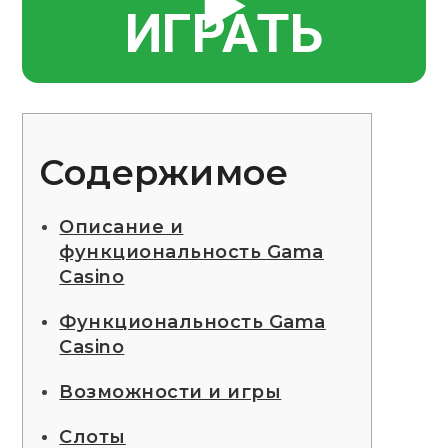
▶️
ИГРАТЬ
Содержимое
Описание и
функциональность Gama
Casino
Функциональность Gama
Casino
Возможности и игры
Слоты