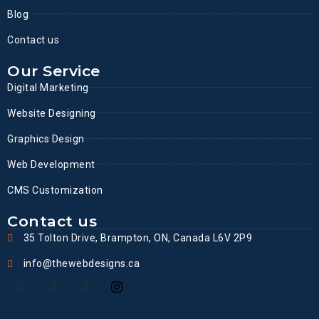
Blog
Contact us
Our Service
Digital Marketing
Website Designing
Graphics Design
Web Development
CMS Customization
Contact us
35 Tolton Drive, Brampton, ON, Canada L6V 2P9
info@thewebdesigns.ca