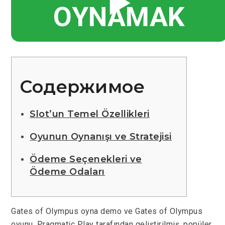
▶️
OYNAMAK
Содержимое
Slot’un Temel Özellikleri
Oyunun Oynanışı ve Stratejisi
Ödeme Seçenekleri ve
Ödeme Odaları
Gates of Olympus oyna demo ve Gates of Olympus
oyunu, Pragmatic Play tarafından geliştirilmiş, popüler