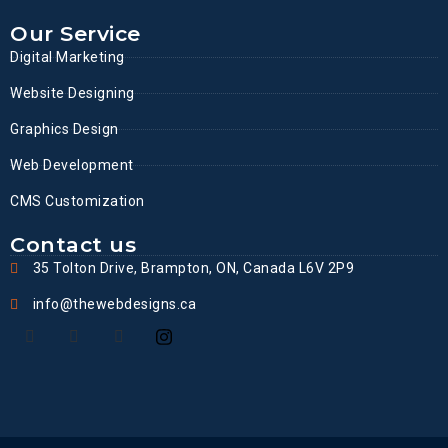
Our Service
Digital Marketing
Website Designing
Graphics Design
Web Development
CMS Customization
Contact us
35 Tolton Drive, Brampton, ON, Canada L6V 2P9
info@thewebdesigns.ca