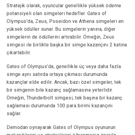
Stratejik olarak, oyuncular genellikle yüksek ödeme
potansiyeli olan simgeleri hedefler. Gates of
Olympus’da, Zeus, Poseidon ve Athena simgeleri en
yüksek ödüller sunar. Bu simgelerin yanına, diğer
simgelerin de ödüllerini artırabilir. Örneğin, Zeus
simgesi ile birlikte başka bir simge kazançını 2 katına
çıkartabilir.
Gates of Olympus’da, genellikle üç veya daha fazla
simge aynı satırda ortaya çıkması durumunda
kazançlar elde edilir. Ancak, bazı özel simgeler, tek
bir simgenin bile kazanç sağlamasına yeterlidir.
Örneğin, Thunderbolt simgesi, tek başına bir kazanç
sağlaması durumunda 100 para birimi kazançını
sağlar.
Demodan oynayarak Gates of Olympus oyununun