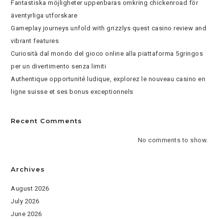
Fantastiska möjligheter uppenbaras omkring chickenroad för
äventyrliga utforskare
Gameplay journeys unfold with grizzlys quest casino review and
vibrant features
Curiosità dal mondo del gioco online alla piattaforma 5gringos
per un divertimento senza limiti
Authentique opportunité ludique, explorez le nouveau casino en
ligne suisse et ses bonus exceptionnels
Recent Comments
No comments to show.
Archives
August 2026
July 2026
June 2026