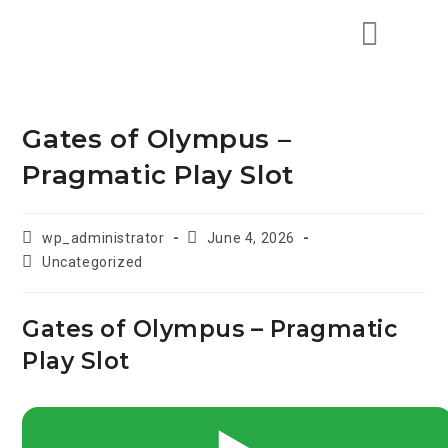
Gates of Olympus –
Pragmatic Play Slot
wp_administrator
June 4, 2026
Uncategorized
Gates of Olympus – Pragmatic
Play Slot