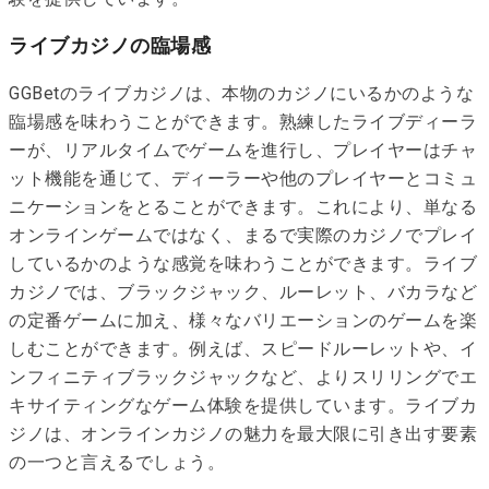
ライブカジノの臨場感
GGBetのライブカジノは、本物のカジノにいるかのような
臨場感を味わうことができます。熟練したライブディーラ
ーが、リアルタイムでゲームを進行し、プレイヤーはチャ
ット機能を通じて、ディーラーや他のプレイヤーとコミュ
ニケーションをとることができます。これにより、単なる
オンラインゲームではなく、まるで実際のカジノでプレイ
しているかのような感覚を味わうことができます。ライブ
カジノでは、ブラックジャック、ルーレット、バカラなど
の定番ゲームに加え、様々なバリエーションのゲームを楽
しむことができます。例えば、スピードルーレットや、イ
ンフィニティブラックジャックなど、よりスリリングでエ
キサイティングなゲーム体験を提供しています。ライブカ
ジノは、オンラインカジノの魅力を最大限に引き出す要素
の一つと言えるでしょう。