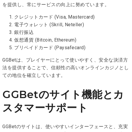
を提供し、常にサービスの向上に努めています。
クレジットカード (Visa, Mastercard)
電子ウォレット (Skrill, Neteller)
銀行振込
仮想通貨 (Bitcoin, Ethereum)
プリペイドカード (Paysafecard)
GGBetは、プレイヤーにとって使いやすく、安全な決済方
法を提供することで、信頼性の高いオンラインカジノとし
ての地位を確立しています。
GGBetのサイト機能とカ
スタマーサポート
GGBetのサイトは、使いやすいインターフェースと、充実