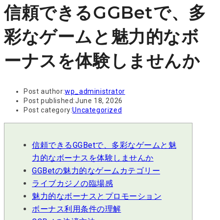
信頼できるGGBetで、多
彩なゲームと魅力的なボ
ーナスを体験しませんか
Post author:
wp_administrator
Post published:
June 18, 2026
Post category:
Uncategorized
信頼できるGGBetで、多彩なゲームと魅
力的なボーナスを体験しませんか
GGBetの魅力的なゲームカテゴリー
ライブカジノの臨場感
魅力的なボーナスとプロモーション
ボーナス利用条件の理解