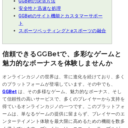
GGBetの決済方法
安全性と迅速な処理
GGBetのサイト機能とカスタマーサポー
ト
スポーツベッティングとeスポーツの融合
信頼できるGGBetで、多彩なゲームと
魅力的なボーナスを体験しませんか
オンラインカジノの世界は、常に進化を続けており、多く
のプラットフォームが登場しています。その中でも、
GGBet
は、その多様なゲーム、魅力的なボーナス、そし
て信頼性の高いサービスで、多くのプレイヤーから支持を
得ているオンラインカジノの一つです。このプラットフォ
ームは、単なるゲームの提供に留まらず、プレイヤーのエ
ンターテイメント体験を最大限に高めるための機能を数多