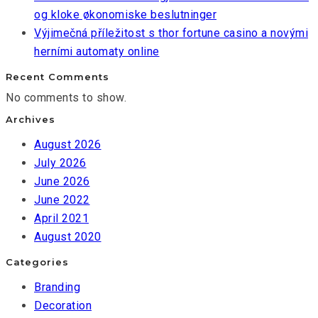
og kloke økonomiske beslutninger
Výjimečná příležitost s thor fortune casino a novými
herními automaty online
Recent Comments
No comments to show.
Archives
August 2026
July 2026
June 2026
June 2022
April 2021
August 2020
Categories
Branding
Decoration