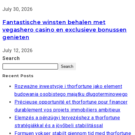
July 30, 2026
Fantastische winsten behalen met
vegashero casino en exclusieve bonussen
genieten
July 12, 2026
Search
Search
Recent Posts
Rozważne inwestycje i thorfortune jako element
budowania osobistego majątku długoterminowego
Précieuse opportunité et thorfortune pour financer
durablement vos projets immobiliers ambitieux
Elemzés a pénzügyi tervezéshez a thorfortune
stratégiákkal és a jövőbeli stabilitással
Formuen vokser stabilt gjennom tid med thorfortune