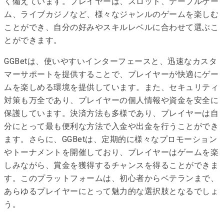
く備えています。プレイヤーは、スロット、テーブルゲー
ム、ライブカジノなど、様々なジャンルのゲームを楽しむ
ことができ、自分の好みやスキルレベルに合わせて選ぶこ
とができます。
GGBetは、使いやすいインターフェースと、迅速なカスタ
マーサポートを提供することで、プレイヤーが快適にゲー
ムを楽しめる環境を提供しています。また、セキュリティ
対策も万全であり、プレイヤーの個人情報や資金を安全に
保護しています。決済方法も多様であり、プレイヤーは自
分にとって最も便利な方法で入金や出金を行うことができ
ます。さらに、GGBetは、定期的に様々なプロモーション
やトーナメントを開催しており、プレイヤーはゲームを楽
しみながら、賞金を獲得するチャンスを得ることができま
す。このプラットフォームは、初心者からベテランまで、
あらゆるプレイヤーにとって魅力的な選択肢となるでしょ
う。