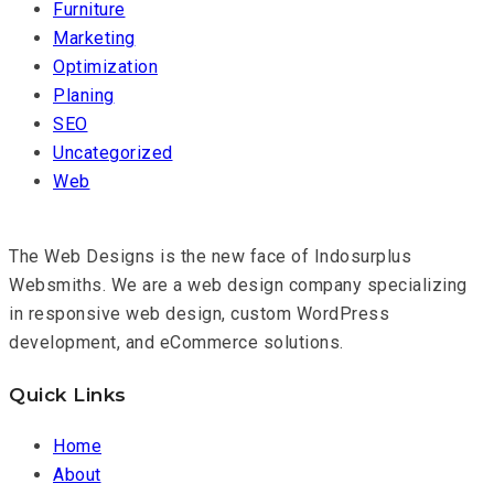
Furniture
Marketing
Optimization
Planing
SEO
Uncategorized
Web
The Web Designs is the new face of Indosurplus
Websmiths. We are a web design company specializing
in responsive web design, custom WordPress
development, and eCommerce solutions.
Quick Links
Home
About