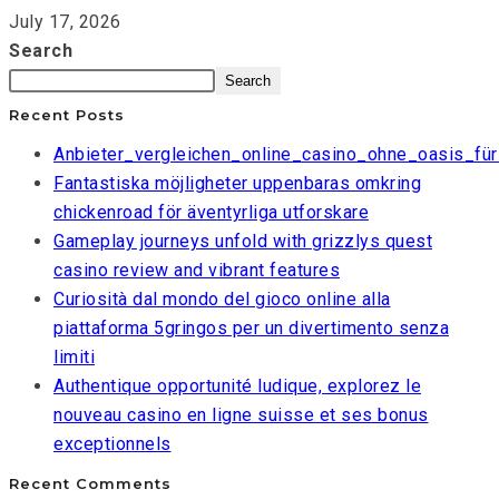
July 17, 2026
Search
Search
Recent Posts
Anbieter_vergleichen_online_casino_ohne_oasis_für
Fantastiska möjligheter uppenbaras omkring
chickenroad för äventyrliga utforskare
Gameplay journeys unfold with grizzlys quest
casino review and vibrant features
Curiosità dal mondo del gioco online alla
piattaforma 5gringos per un divertimento senza
limiti
Authentique opportunité ludique, explorez le
nouveau casino en ligne suisse et ses bonus
exceptionnels
Recent Comments