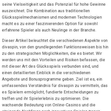
seine Vielseitigkeit und das Potenzial für hohe Gewinne
auszeichnet. Die Kombination aus traditionellen
Glücksspielmechanismen und modernen Technologien
macht es zu einer faszinierenden Option für sowohl
erfahrene Spieler als auch Neulinge in der Branche.
Dieser Artikel beleuchtet die verschiedenen Aspekte von
divaspin, von den grundlegenden Funktionsweisen bis hin
zu den strategischen Möglichkeiten, die es bietet. Wir
werden uns mit den Vorteilen und Risiken befassen, die
mit dieser Art des Glücksspiels verbunden sind, und
einen detaillierten Einblick in die verschiedenen
Angebote und Bonusprogramme geben. Ziel ist es, ein
umfassendes Verständnis für divaspin zu vermitteln, das
es Spielern ermöglicht, fundierte Entscheidungen zu
treffen und ihr Spielerlebnis zu optimieren. Die
wachsende Bedeutung von Online-Casinos und die