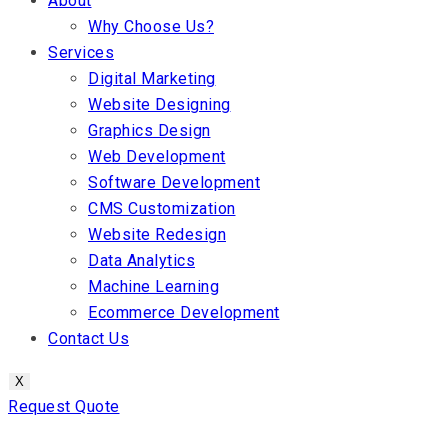
About
Why Choose Us?
Services
Digital Marketing
Website Designing
Graphics Design
Web Development
Software Development
CMS Customization
Website Redesign
Data Analytics
Machine Learning
Ecommerce Development
Contact Us
X
Request Quote