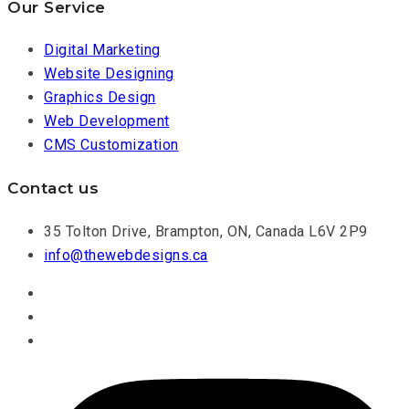
Our Service
Digital Marketing
Website Designing
Graphics Design
Web Development
CMS Customization
Contact us
35 Tolton Drive, Brampton, ON, Canada L6V 2P9
info@thewebdesigns.ca