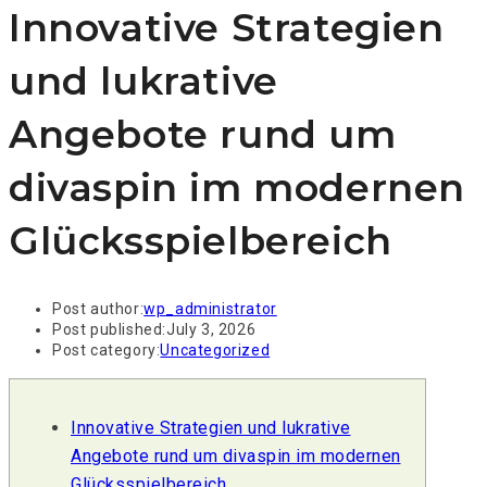
Innovative Strategien
und lukrative
Angebote rund um
divaspin im modernen
Glücksspielbereich
Post author:
wp_administrator
Post published:
July 3, 2026
Post category:
Uncategorized
Innovative Strategien und lukrative
Angebote rund um divaspin im modernen
Glücksspielbereich