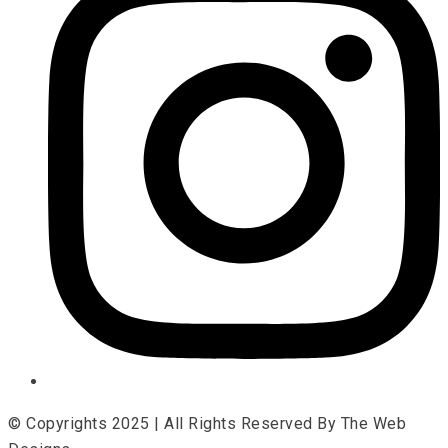
© Copyrights 2025 | All Rights Reserved By The Web