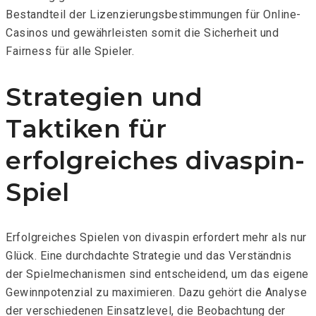
Bestandteil der Lizenzierungsbestimmungen für Online-
Casinos und gewährleisten somit die Sicherheit und
Fairness für alle Spieler.
Strategien und
Taktiken für
erfolgreiches divaspin-
Spiel
Erfolgreiches Spielen von divaspin erfordert mehr als nur
Glück. Eine durchdachte Strategie und das Verständnis
der Spielmechanismen sind entscheidend, um das eigene
Gewinnpotenzial zu maximieren. Dazu gehört die Analyse
der verschiedenen Einsatzlevel, die Beobachtung der