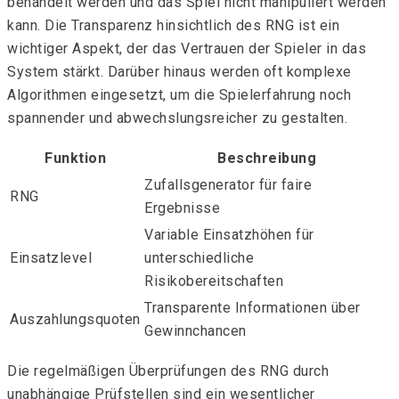
behandelt werden und das Spiel nicht manipuliert werden
kann. Die Transparenz hinsichtlich des RNG ist ein
wichtiger Aspekt, der das Vertrauen der Spieler in das
System stärkt. Darüber hinaus werden oft komplexe
Algorithmen eingesetzt, um die Spielerfahrung noch
spannender und abwechslungsreicher zu gestalten.
Funktion
Beschreibung
Zufallsgenerator für faire
RNG
Ergebnisse
Variable Einsatzhöhen für
Einsatzlevel
unterschiedliche
Risikobereitschaften
Transparente Informationen über
Auszahlungsquoten
Gewinnchancen
Die regelmäßigen Überprüfungen des RNG durch
unabhängige Prüfstellen sind ein wesentlicher