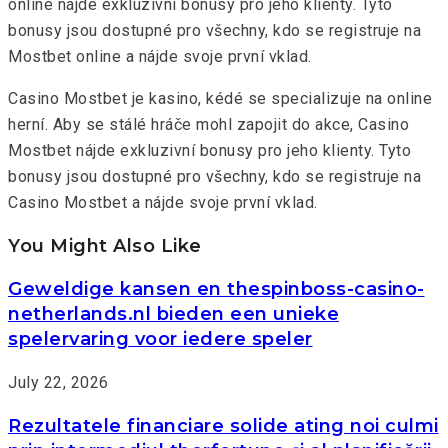
online nájde exkluzivní bonusy pro jeho klienty. Tyto
bonusy jsou dostupné pro všechny, kdo se registruje na
Mostbet online a nájde svoje první vklad.
Casino Mostbet je kasino, kédé se specializuje na online
herní. Aby se stálé hráče mohl zapojit do akce, Casino
Mostbet nájde exkluzivní bonusy pro jeho klienty. Tyto
bonusy jsou dostupné pro všechny, kdo se registruje na
Casino Mostbet a nájde svoje první vklad.
You Might Also Like
Geweldige kansen en thespinboss-casino-
netherlands.nl bieden een unieke
spelervaring voor iedere speler
July 22, 2026
Rezultatele financiare solide ating noi culmi