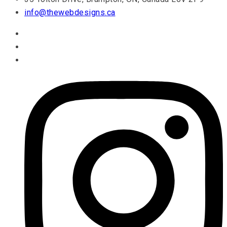
info@thewebdesigns.ca