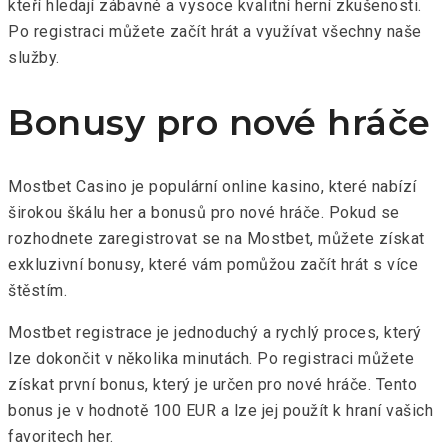
kteří hledají zábavné a vysoce kvalitní herní zkušenosti.
Po registraci můžete začít hrát a využívat všechny naše
služby.
Bonusy pro nové hráče
Mostbet Casino je populární online kasino, které nabízí
širokou škálu her a bonusů pro nové hráče. Pokud se
rozhodnete zaregistrovat se na Mostbet, můžete získat
exkluzivní bonusy, které vám pomůžou začít hrát s více
štěstím.
Mostbet registrace je jednoduchý a rychlý proces, který
lze dokončit v několika minutách. Po registraci můžete
získat první bonus, který je určen pro nové hráče. Tento
bonus je v hodnotě 100 EUR a lze jej použít k hraní vašich
favoritech her.