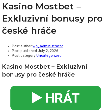
Kasino Mostbet –
Exkluzivní bonusy pro
české hráče
Post author:
wp_administrator
Post published:
July 2, 2026
Post category:
Uncategorized
Kasino Mostbet – Exkluzivní
bonusy pro české hráče
▶️ HRÁT