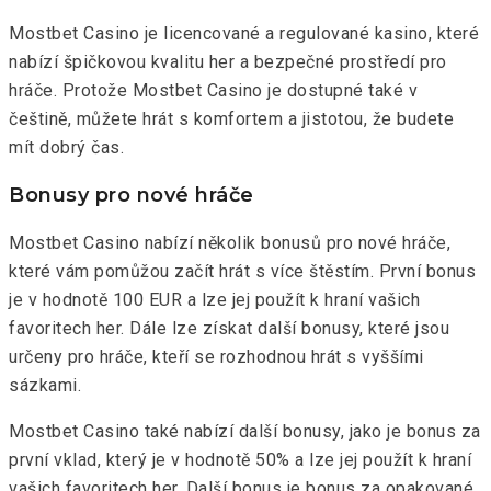
Mostbet Casino je licencované a regulované kasino, které
nabízí špičkovou kvalitu her a bezpečné prostředí pro
hráče. Protože Mostbet Casino je dostupné také v
češtině, můžete hrát s komfortem a jistotou, že budete
mít dobrý čas.
Bonusy pro nové hráče
Mostbet Casino nabízí několik bonusů pro nové hráče,
které vám pomůžou začít hrát s více štěstím. První bonus
je v hodnotě 100 EUR a lze jej použít k hraní vašich
favoritech her. Dále lze získat další bonusy, které jsou
určeny pro hráče, kteří se rozhodnou hrát s vyššími
sázkami.
Mostbet Casino také nabízí další bonusy, jako je bonus za
první vklad, který je v hodnotě 50% a lze jej použít k hraní
vašich favoritech her. Další bonus je bonus za opakované