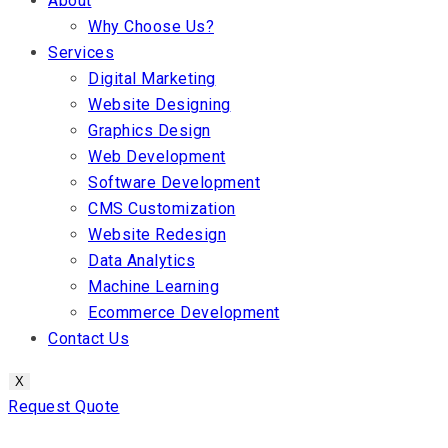
About
Why Choose Us?
Services
Digital Marketing
Website Designing
Graphics Design
Web Development
Software Development
CMS Customization
Website Redesign
Data Analytics
Machine Learning
Ecommerce Development
Contact Us
X
Request Quote