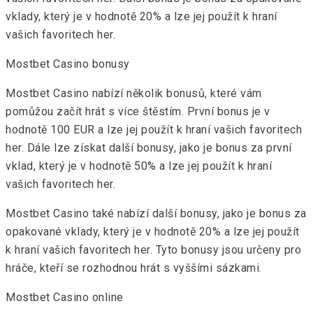
vklady, který je v hodnotě 20% a lze jej použít k hraní
vašich favoritech her.
Mostbet Casino bonusy
Mostbet Casino nabízí několik bonusů, které vám
pomůžou začít hrát s více štěstím. První bonus je v
hodnotě 100 EUR a lze jej použít k hraní vašich favoritech
her. Dále lze získat další bonusy, jako je bonus za první
vklad, který je v hodnotě 50% a lze jej použít k hraní
vašich favoritech her.
Mostbet Casino také nabízí další bonusy, jako je bonus za
opakované vklady, který je v hodnotě 20% a lze jej použít
k hraní vašich favoritech her. Tyto bonusy jsou určeny pro
hráče, kteří se rozhodnou hrát s vyššími sázkami.
Mostbet Casino online