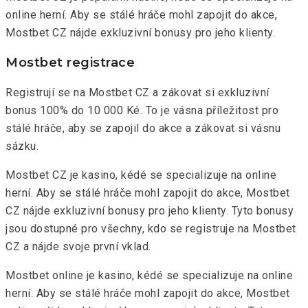
online herní. Aby se stálé hráče mohl zapojit do akce,
Mostbet CZ nájde exkluzivní bonusy pro jeho klienty.
Mostbet registrace
Registrují se na Mostbet CZ a zákovat si exkluzivní
bonus 100% do 10 000 Ké. To je vásna příležitost pro
stálé hráče, aby se zapojil do akce a zákovat si vásnu
sázku.
Mostbet CZ je kasino, kédé se specializuje na online
herní. Aby se stálé hráče mohl zapojit do akce, Mostbet
CZ nájde exkluzivní bonusy pro jeho klienty. Tyto bonusy
jsou dostupné pro všechny, kdo se registruje na Mostbet
CZ a nájde svoje první vklad.
Mostbet online je kasino, kédé se specializuje na online
herní. Aby se stálé hráče mohl zapojit do akce, Mostbet