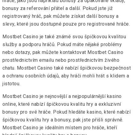
hráče, jako jsou například bonusy za opakované vklady,
bonusy za referování přátel a další. Pokud jste již
registrovaný hráč, pak můžete získat další bonusy a
slevy, které jsou dostupné pouze pro registrované hráče.
Mostbet Casino je také známé svou špičkovou kvalitou
služby a podporu hráčů. Pokud máte nějaké problémy
nebo dotazy, pak můžete kontaktovat Mostbet Casino
prostřednictvím emailu nebo prostřednictvím živého
chatu. Mostbet Casino také nabízí špičkovou bezpečnost
a ochranu osobních údajů, aby hráči mohli hrát s klidem a
jistotou.
Mostbet Casino je nejnovější a nejpopulárnější kasino
online, které nabízí špičkovou kvalitu hry a exkluzivní
bonusy pro své hráče. Pokud hledáte kasino, které nabízí
špičkovou kvalitu hry a bonusy, pak jste přišli správně.
Mostbet Casino je ideálním místem pro hráče, kteří