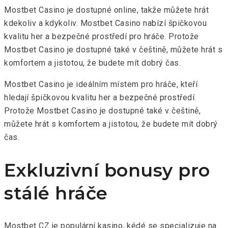
Mostbet Casino je dostupné online, takže můžete hrát
kdekoliv a kdykoliv. Mostbet Casino nabízí špičkovou
kvalitu her a bezpečné prostředí pro hráče. Protože
Mostbet Casino je dostupné také v češtině, můžete hrát s
komfortem a jistotou, že budete mít dobrý čas.
Mostbet Casino je ideálním místem pro hráče, kteří
hledají špičkovou kvalitu her a bezpečné prostředí.
Protože Mostbet Casino je dostupné také v češtině,
můžete hrát s komfortem a jistotou, že budete mít dobrý
čas.
Exkluzivní bonusy pro
stálé hráče
Mostbet CZ je populární kasino, kédé se specializuje na