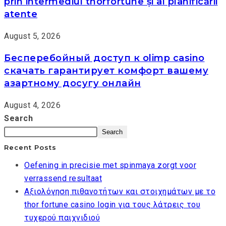
prin intermediul thorfortune și al planificării
atente
August 5, 2026
Бесперебойный доступ к olimp casino
скачать гарантирует комфорт вашему
азартному досугу онлайн
August 4, 2026
Search
Search
Recent Posts
Oefening in precisie met spinmaya zorgt voor
verrassend resultaat
Αξιολόγηση πιθανοτήτων και στοιχημάτων με το
thor fortune casino login για τους λάτρεις του
τυχερού παιχνιδιού