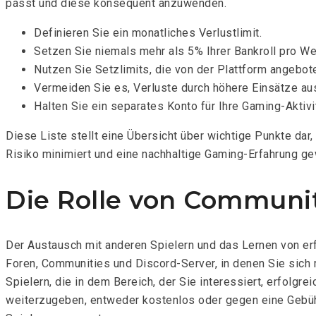
passt und diese konsequent anzuwenden.
Definieren Sie ein monatliches Verlustlimit.
Setzen Sie niemals mehr als 5% Ihrer Bankroll pro We
Nutzen Sie Setzlimits, die von der Plattform angebot
Vermeiden Sie es, Verluste durch höhere Einsätze au
Halten Sie ein separates Konto für Ihre Gaming-Aktivi
Diese Liste stellt eine Übersicht über wichtige Punkte d
Risiko minimiert und eine nachhaltige Gaming-Erfahrung ge
Die Rolle von Communi
Der Austausch mit anderen Spielern und das Lernen von erf
Foren, Communities und Discord-Server, in denen Sie sich 
Spielern, die in dem Bereich, der Sie interessiert, erfolgre
weiterzugeben, entweder kostenlos oder gegen eine Gebühr