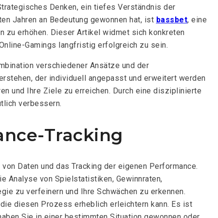
 Strategisches Denken, ein tiefes Verständnis der
zten Jahren an Bedeutung gewonnen hat, ist
bassbet
, eine
en zu erhöhen. Dieser Artikel widmet sich konkreten
line-Gamings langfristig erfolgreich zu sein.
ombination verschiedener Ansätze und der
erstehen, der individuell angepasst und erweitert werden
n und Ihre Ziele zu erreichen. Durch eine disziplinierte
tlich verbessern.
ance-Tracking
se von Daten und das Tracking der eigenen Performance.
ie Analyse von Spielstatistiken, Gewinnraten,
egie zu verfeinern und Ihre Schwächen zu erkennen.
die diesen Prozess erheblich erleichtern kann. Es ist
 haben Sie in einer bestimmten Situation gewonnen oder