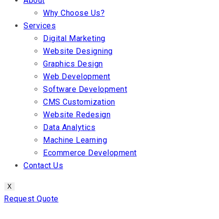
About
Why Choose Us?
Services
Digital Marketing
Website Designing
Graphics Design
Web Development
Software Development
CMS Customization
Website Redesign
Data Analytics
Machine Learning
Ecommerce Development
Contact Us
X
Request Quote