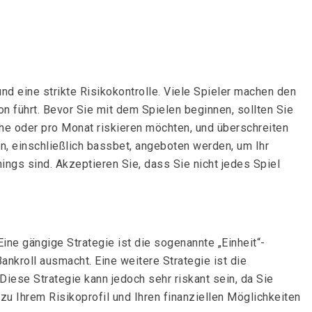
d eine strikte Risikokontrolle. Viele Spieler machen den
ion führt. Bevor Sie mit dem Spielen beginnen, sollten Sie
oche oder pro Monat riskieren möchten, und überschreiten
n, einschließlich bassbet, angeboten werden, um Ihr
ings sind. Akzeptieren Sie, dass Sie nicht jedes Spiel
ine gängige Strategie ist die sogenannte „Einheit“-
ankroll ausmacht. Eine weitere Strategie ist die
Diese Strategie kann jedoch sehr riskant sein, da Sie
zu Ihrem Risikoprofil und Ihren finanziellen Möglichkeiten