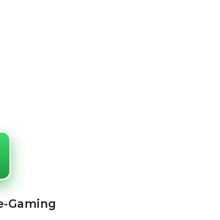
ine-Gaming