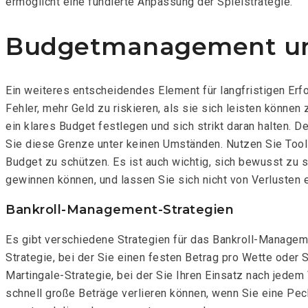
ermöglicht eine fundierte Anpassung der Spielstrategie.
Budgetmanagement und
Ein weiteres entscheidendes Element für langfristigen Erf
Fehler, mehr Geld zu riskieren, als sie sich leisten können
ein klares Budget festlegen und sich strikt daran halten. 
Sie diese Grenze unter keinen Umständen. Nutzen Sie Tools 
Budget zu schützen. Es ist auch wichtig, sich bewusst zu s
gewinnen können, und lassen Sie sich nicht von Verlusten 
Bankroll-Management-Strategien
Es gibt verschiedene Strategien für das Bankroll-Manageme
Strategie, bei der Sie einen festen Betrag pro Wette oder 
Martingale-Strategie, bei der Sie Ihren Einsatz nach jedem
schnell große Beträge verlieren können, wenn Sie eine Pechs