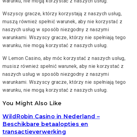
warunku, nie mogą korzystać z naszych usług.
Wszyscy gracze, którzy korzystają z naszych usług,
muszą również spełnić warunek, aby nie korzystać z
naszych usług w sposób niezgodny z naszymi
warunkami. Wszyscy gracze, którzy nie spełniają tego
warunku, nie mogą korzystać z naszych usług.
W Lemon Casino, aby móc korzystać z naszych usług,
musisz również spełnić warunek, aby nie korzystać z
naszych usług w sposób niezgodny z naszymi
warunkami. Wszyscy gracze, którzy nie spełniają tego
warunku, nie mogą korzystać z naszych usług.
You Might Also Like
WildRobin Casino in Nederland –
Beschikbare betaalopties en
transactieverwerking