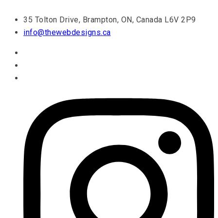
35 Tolton Drive, Brampton, ON, Canada L6V 2P9
info@thewebdesigns.ca