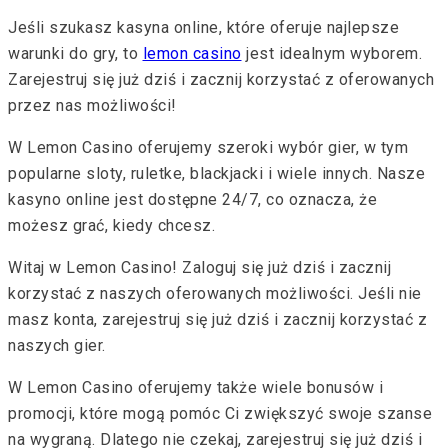
Jeśli szukasz kasyna online, które oferuje najlepsze
warunki do gry, to
lemon casino
jest idealnym wyborem.
Zarejestruj się już dziś i zacznij korzystać z oferowanych
przez nas możliwości!
W Lemon Casino oferujemy szeroki wybór gier, w tym
popularne sloty, ruletke, blackjacki i wiele innych. Nasze
kasyno online jest dostępne 24/7, co oznacza, że
możesz grać, kiedy chcesz.
Witaj w Lemon Casino! Zaloguj się już dziś i zacznij
korzystać z naszych oferowanych możliwości. Jeśli nie
masz konta, zarejestruj się już dziś i zacznij korzystać z
naszych gier.
W Lemon Casino oferujemy także wiele bonusów i
promocji, które mogą pomóc Ci zwiększyć swoje szanse
na wygraną. Dlatego nie czekaj, zarejestruj się już dziś i