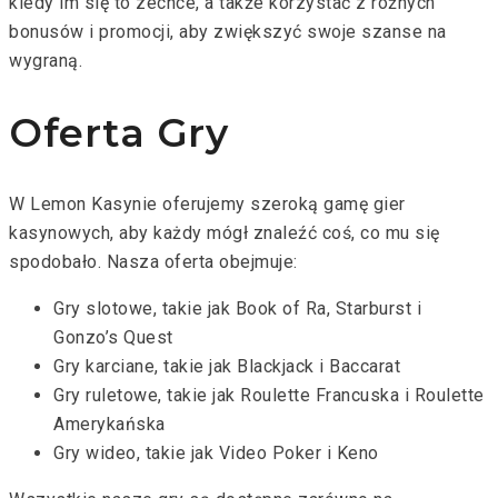
kiedy im się to zechce, a także korzystać z różnych
bonusów i promocji, aby zwiększyć swoje szanse na
wygraną.
Oferta Gry
W Lemon Kasynie oferujemy szeroką gamę gier
kasynowych, aby każdy mógł znaleźć coś, co mu się
spodobało. Nasza oferta obejmuje:
Gry slotowe, takie jak Book of Ra, Starburst i
Gonzo’s Quest
Gry karciane, takie jak Blackjack i Baccarat
Gry ruletowe, takie jak Roulette Francuska i Roulette
Amerykańska
Gry wideo, takie jak Video Poker i Keno