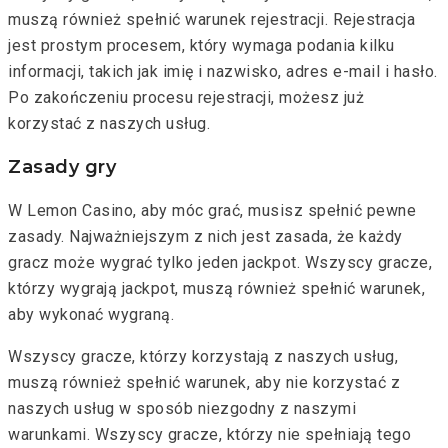
muszą również spełnić warunek rejestracji. Rejestracja
jest prostym procesem, który wymaga podania kilku
informacji, takich jak imię i nazwisko, adres e-mail i hasło.
Po zakończeniu procesu rejestracji, możesz już
korzystać z naszych usług.
Zasady gry
W Lemon Casino, aby móc grać, musisz spełnić pewne
zasady. Najważniejszym z nich jest zasada, że każdy
gracz może wygrać tylko jeden jackpot. Wszyscy gracze,
którzy wygrają jackpot, muszą również spełnić warunek,
aby wykonać wygraną.
Wszyscy gracze, którzy korzystają z naszych usług,
muszą również spełnić warunek, aby nie korzystać z
naszych usług w sposób niezgodny z naszymi
warunkami. Wszyscy gracze, którzy nie spełniają tego