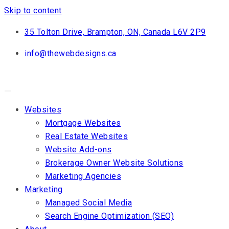
Skip to content
35 Tolton Drive, Brampton, ON, Canada L6V 2P9
info@thewebdesigns.ca
Websites
Mortgage Websites
Real Estate Websites
Website Add-ons
Brokerage Owner Website Solutions
Marketing Agencies
Marketing
Managed Social Media
Search Engine Optimization (SEO)