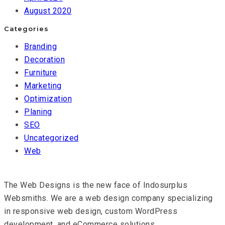
August 2020
Categories
Branding
Decoration
Furniture
Marketing
Optimization
Planing
SEO
Uncategorized
Web
The Web Designs is the new face of Indosurplus
Websmiths. We are a web design company specializing
in responsive web design, custom WordPress
development, and eCommerce solutions.