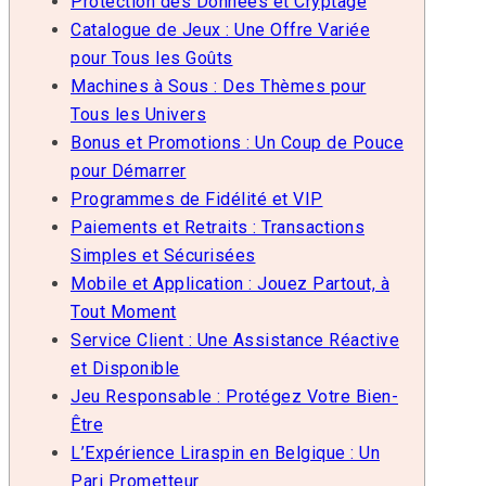
Protection des Données et Cryptage
Catalogue de Jeux : Une Offre Variée
pour Tous les Goûts
Machines à Sous : Des Thèmes pour
Tous les Univers
Bonus et Promotions : Un Coup de Pouce
pour Démarrer
Programmes de Fidélité et VIP
Paiements et Retraits : Transactions
Simples et Sécurisées
Mobile et Application : Jouez Partout, à
Tout Moment
Service Client : Une Assistance Réactive
et Disponible
Jeu Responsable : Protégez Votre Bien-
Être
L’Expérience Liraspin en Belgique : Un
Pari Prometteur