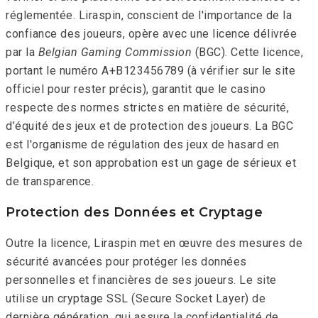
réglementée. Liraspin, conscient de l'importance de la
confiance des joueurs, opère avec une licence délivrée
par la
Belgian Gaming Commission
(BGC). Cette licence,
portant le numéro A+B123456789 (à vérifier sur le site
officiel pour rester précis), garantit que le casino
respecte des normes strictes en matière de sécurité,
d’équité des jeux et de protection des joueurs. La BGC
est l'organisme de régulation des jeux de hasard en
Belgique, et son approbation est un gage de sérieux et
de transparence.
Protection des Données et Cryptage
Outre la licence, Liraspin met en œuvre des mesures de
sécurité avancées pour protéger les données
personnelles et financières de ses joueurs. Le site
utilise un cryptage SSL (Secure Socket Layer) de
dernière génération, qui assure la confidentialité de