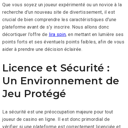
Que vous soyez un joueur expérimenté ou un novice à la
recherche d'un nouveau site de divertissement, il est
crucial de bien comprendre les caractéristiques d'une
plateforme avant de s'y inscrire. Nous allons donc
décortiquer l’offre de
lira spin
, en mettant en lumière ses
points forts et ses éventuels points faibles, afin de vous
aider à prendre une décision éclairée.
Licence et Sécurité :
Un Environnement de
Jeu Protégé
La sécurité est une préoccupation majeure pour tout
joueur de casino en ligne. Il est donc primordial de
vérifier si une plateforme est correctement licenciée et