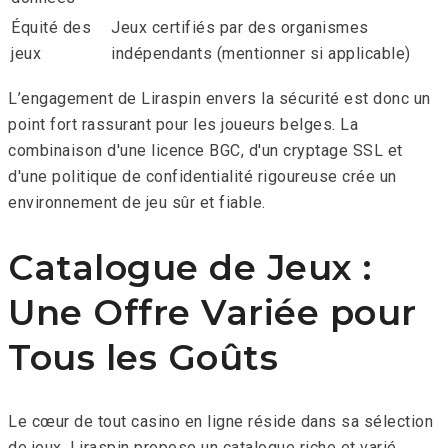
Équité des
Jeux certifiés par des organismes
jeux
indépendants (mentionner si applicable)
L’engagement de Liraspin envers la sécurité est donc un
point fort rassurant pour les joueurs belges. La
combinaison d'une licence BGC, d'un cryptage SSL et
d'une politique de confidentialité rigoureuse crée un
environnement de jeu sûr et fiable.
Catalogue de Jeux :
Une Offre Variée pour
Tous les Goûts
Le cœur de tout casino en ligne réside dans sa sélection
de jeux. Liraspin propose un catalogue riche et varié,