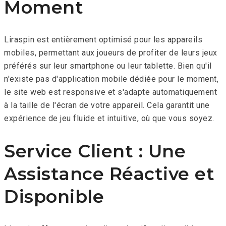
Moment
Liraspin est entièrement optimisé pour les appareils
mobiles, permettant aux joueurs de profiter de leurs jeux
préférés sur leur smartphone ou leur tablette. Bien qu'il
n'existe pas d'application mobile dédiée pour le moment,
le site web est responsive et s'adapte automatiquement
à la taille de l'écran de votre appareil. Cela garantit une
expérience de jeu fluide et intuitive, où que vous soyez.
Service Client : Une
Assistance Réactive et
Disponible