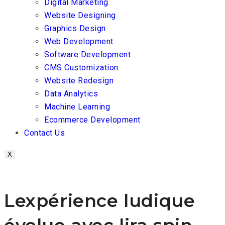
Digital Marketing
Website Designing
Graphics Design
Web Development
Software Development
CMS Customization
Website Redesign
Data Analytics
Machine Learning
Ecommerce Development
Contact Us
X
Lexpérience ludique