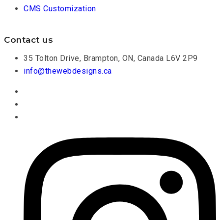
CMS Customization
Contact us
35 Tolton Drive, Brampton, ON, Canada L6V 2P9
info@thewebdesigns.ca