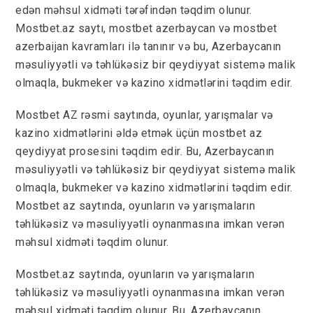
edən məhsul xidməti tərəfindən təqdim olunur.
Mostbet.az saytı, mostbet azerbaycan və mostbet
azerbaijan kavramları ilə tanınır və bu, Azerbaycanın
məsuliyyətli və təhlükəsiz bir qeydiyyat sistemə malik
olmaqla, bukmeker və kazino xidmətlərini təqdim edir.
Mostbet AZ rəsmi saytında, oyunlar, yarışmalar və
kazino xidmətlərini əldə etmək üçün mostbet az
qeydiyyat prosesini təqdim edir. Bu, Azerbaycanın
məsuliyyətli və təhlükəsiz bir qeydiyyat sistemə malik
olmaqla, bukmeker və kazino xidmətlərini təqdim edir.
Mostbet az saytında, oyunların və yarışmaların
təhlükəsiz və məsuliyyətli oynanmasına imkan verən
məhsul xidməti təqdim olunur.
Mostbet.az saytında, oyunların və yarışmaların
təhlükəsiz və məsuliyyətli oynanmasına imkan verən
məhsul xidməti təqdim olunur. Bu, Azerbaycanın