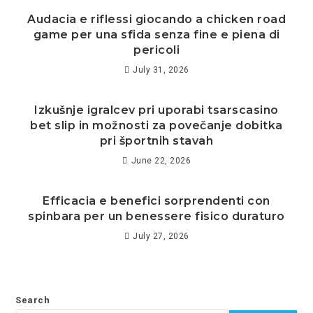
Audacia e riflessi giocando a chicken road
game per una sfida senza fine e piena di
pericoli
July 31, 2026
Izkušnje igralcev pri uporabi tsarscasino
bet slip in možnosti za povečanje dobitka
pri športnih stavah
June 22, 2026
Efficacia e benefici sorprendenti con
spinbara per un benessere fisico duraturo
July 27, 2026
Search