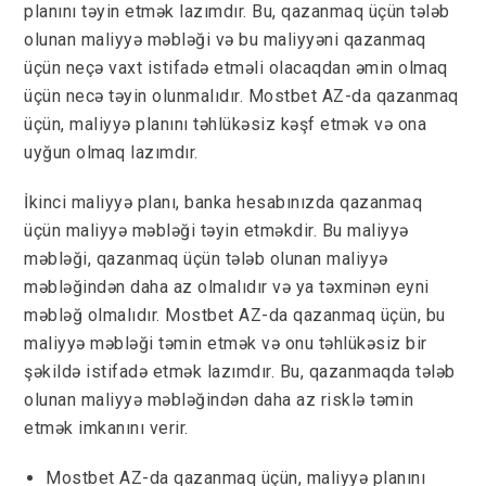
planını təyin etmək lazımdır. Bu, qazanmaq üçün tələb
olunan maliyyə məbləği və bu maliyyəni qazanmaq
üçün neçə vaxt istifadə etməli olacaqdan əmin olmaq
üçün necə təyin olunmalıdır. Mostbet AZ-da qazanmaq
üçün, maliyyə planını təhlükəsiz kəşf etmək və ona
uyğun olmaq lazımdır.
İkinci maliyyə planı, banka hesabınızda qazanmaq
üçün maliyyə məbləği təyin etməkdir. Bu maliyyə
məbləği, qazanmaq üçün tələb olunan maliyyə
məbləğindən daha az olmalıdır və ya təxminən eyni
məbləğ olmalıdır. Mostbet AZ-da qazanmaq üçün, bu
maliyyə məbləği təmin etmək və onu təhlükəsiz bir
şəkildə istifadə etmək lazımdır. Bu, qazanmaqda tələb
olunan maliyyə məbləğindən daha az risklə təmin
etmək imkanını verir.
Mostbet AZ-da qazanmaq üçün, maliyyə planını