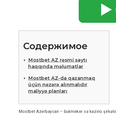
▶️
Содержимое
Mostbet AZ rəsmi saytı
haqqında məlumatlar
Mostbet AZ-da qazanmaq
üçün nəzərə alınmalıdır
maliyyə planları
Mostbet Azerbaycan – bukmeker və kazino şi