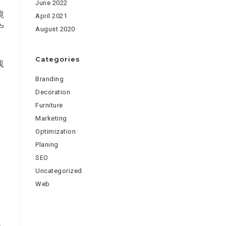
June 2022
境
April 2021
户
August 2020
Categories
我
Branding
Decoration
Furniture
Marketing
Optimization
Planing
SEO
Uncategorized
Web