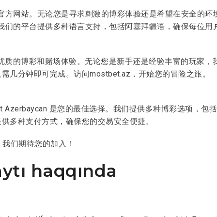
博彩和赌场公司的官方网站。无论您是寻求刺激的博彩体验还是希望在安全的环
选择。我们的平台提供多种语言支持，包括阿塞拜疆语，确保每位用
用户提供最优质的博彩和赌场体验。无论您是新手还是经验丰富的玩家，
分钟即可完成。访问mostbet.az，开始您的冒险之旅。
et Azerbaycan 是您的最佳选择。我们提供多种博彩选项，包括
提供多种支付方式，确保您的交易安全便捷。
旅。我们期待您的加入！
aytı haqqında