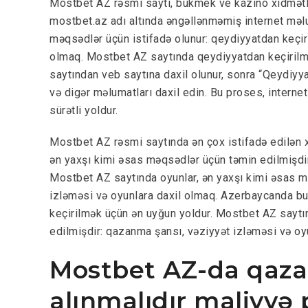
Mostbet AZ rəsmi saytı, bukmek ve kazino xidmətlər
mostbet.az adı altında əngəllənməmiş internet məlum
məqsədlər üçün istifadə olunur: qeydiyyatdan keçir
olmaq. Mostbet AZ saytında qeydiyyatdan keçirilmək
saytından veb saytına daxil olunur, sonra “Qeydiyyat
və digər məlumatları daxil edin. Bu proses, internet
sürətli yoldur.
Mostbet AZ rəsmi saytında ən çox istifadə edilən x
ən yaxşı kimi əsas məqsədlər üçün təmin edilmişdir
Mostbet AZ saytında oyunlar, ən yaxşı kimi əsas m
izləməsi və oyunlara daxil olmaq. Azerbaycanda b
keçirilmək üçün ən uyğun yoldur. Mostbet AZ saytı
edilmişdir: qazanma şansı, vəziyyət izləməsi və oy
Mostbet AZ-da qaz
alınmalıdır maliyyə 