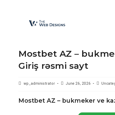
35 Tolton Drive, Brampton, ON, Canada L6V 2
Mostbet AZ – bukmek
Giriş rəsmi sayt
wp_administrator
June 26, 2026
Uncate
Mostbet AZ – bukmeker ve kazi