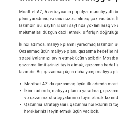
Mostbet AZ, Azerbaycanın populyar məsuliyyətli b
planı yaradmaq və onu nəzərə almaq çox vacibdir.
lazımdır. Bu, saytın rəsmi saytında yoxlanılaraq və
məlumatları düzgün daxil etmək, sifarişin doğruluğ
İkinci adımda, maliyyə planını yaradmaq lazımdır. B
Qazanmaq üçün maliyyə planı, qazanma hedefləriniz
stratejiyalarınızı təyin etmək üçün vacibdir. Most
qazanma limitlərinizi təyin etmək, qazanma hedeflə
lazımdır. Bu, qazanmaq üçün daha yaxşı maliyyə pl
Mostbet AZ-da qazanmaq üçün ilk adımda mostb
İkinci adımda, maliyyə planını yaradmaq, qazanma
və qazanma stratejiyalarınızı təyin etmək lazımdı
Qazanma stratejiyaları, qazanma hərəklərinizi t
hərəklərinizi təyin etmək üçün vacibdir.