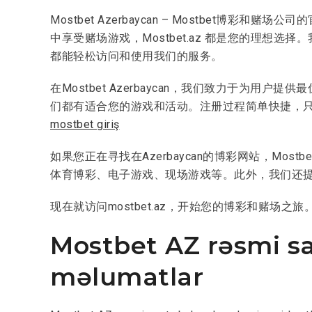
Mostbet Azerbaycan – Mostbet
中享受赌场游戏，Mostbet.az 都是您的理想
都能轻松访问和使用我们的服务。
在Mostbet Azerbaycan，我们致力于为
们都有适合您的游戏和活动。注册过程简单快捷，只需几
mostbet giriş
如果您正在寻找在Azerbaycan的博彩网站，Mostb
体育博彩、电子游戏、现场游戏等。此外，我们还
现在就访问mostbet.az，开始您的博彩和赌场之
Mostbet AZ rəsmi s
məlumatlar