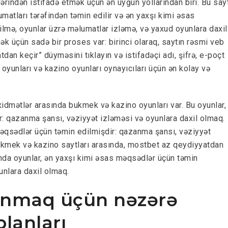
indən istifadə etmək üçün ən uyğun yollarından biri. Bu sayt
atları tərəfindən təmin edilir və ən yaxşı kimi əsas
ilmə, oyunlar üzrə məlumatlar izləmə, və yaxud oyunlara daxil
 üçün sadə bir proses var: birinci olaraq, saytın rəsmi veb
dan keçir” düyməsini tıklayın və istifadəçi adı, şifrə, e-poçt
 oyunları və kazino oyunları oynayıcıları üçün ən kolay və
idmətlər arasında bukmek və kazino oyunları var. Bu oyunlar,
: qazanma şansı, vəziyyət izləməsi və oyunlara daxil olmaq.
əqsədlər üçün təmin edilmişdir: qazanma şansı, vəziyyət
ukmek və kazino saytları arasında, mostbet az qeydiyyatdan
nda oyunlar, ən yaxşı kimi əsas məqsədlər üçün təmin
unlara daxil olmaq.
anmaq üçün nəzərə
planları