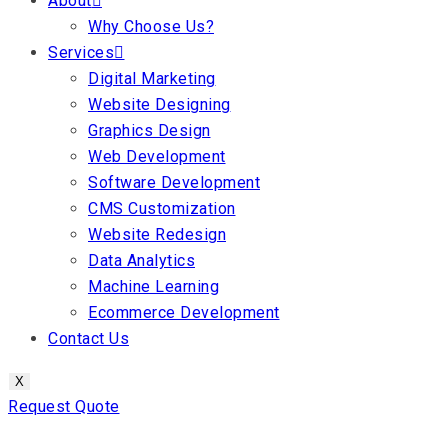
About
Why Choose Us?
Services
Digital Marketing
Website Designing
Graphics Design
Web Development
Software Development
CMS Customization
Website Redesign
Data Analytics
Machine Learning
Ecommerce Development
Contact Us
X
Request Quote