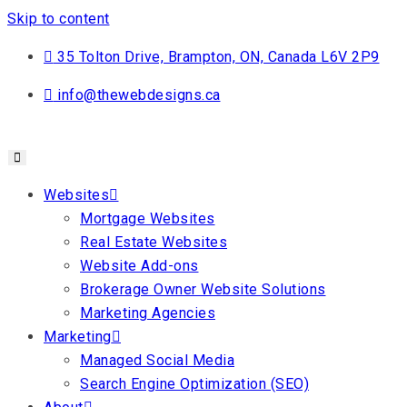
Skip to content
35 Tolton Drive, Brampton, ON, Canada L6V 2P9
info@thewebdesigns.ca
Websites
Mortgage Websites
Real Estate Websites
Website Add-ons
Brokerage Owner Website Solutions
Marketing Agencies
Marketing
Managed Social Media
Search Engine Optimization (SEO)