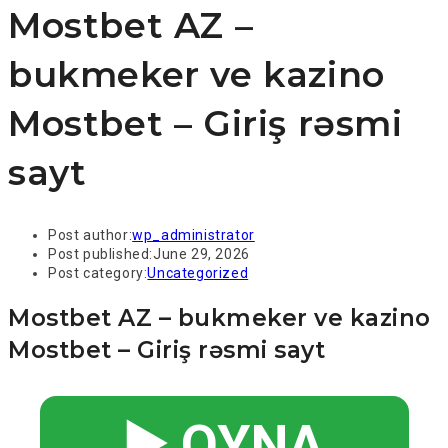
Mostbet AZ –
bukmeker ve kazino
Mostbet – Giriş rəsmi
sayt
Post author:
wp_administrator
Post published:
June 29, 2026
Post category:
Uncategorized
Mostbet AZ – bukmeker ve kazino
Mostbet – Giriş rəsmi sayt
▶️ OYNA