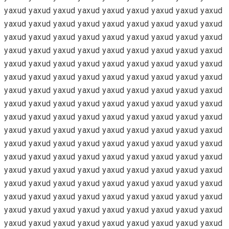
yaxud yaxud yaxud yaxud yaxud yaxud yaxud yaxud yaxud
yaxud yaxud yaxud yaxud yaxud yaxud yaxud yaxud yaxud
yaxud yaxud yaxud yaxud yaxud yaxud yaxud yaxud yaxud
yaxud yaxud yaxud yaxud yaxud yaxud yaxud yaxud yaxud
yaxud yaxud yaxud yaxud yaxud yaxud yaxud yaxud yaxud
yaxud yaxud yaxud yaxud yaxud yaxud yaxud yaxud yaxud
yaxud yaxud yaxud yaxud yaxud yaxud yaxud yaxud yaxud
yaxud yaxud yaxud yaxud yaxud yaxud yaxud yaxud yaxud
yaxud yaxud yaxud yaxud yaxud yaxud yaxud yaxud yaxud
yaxud yaxud yaxud yaxud yaxud yaxud yaxud yaxud yaxud
yaxud yaxud yaxud yaxud yaxud yaxud yaxud yaxud yaxud
yaxud yaxud yaxud yaxud yaxud yaxud yaxud yaxud yaxud
yaxud yaxud yaxud yaxud yaxud yaxud yaxud yaxud yaxud
yaxud yaxud yaxud yaxud yaxud yaxud yaxud yaxud yaxud
yaxud yaxud yaxud yaxud yaxud yaxud yaxud yaxud yaxud
yaxud yaxud yaxud yaxud yaxud yaxud yaxud yaxud yaxud
yaxud yaxud yaxud yaxud yaxud yaxud yaxud yaxud yaxud