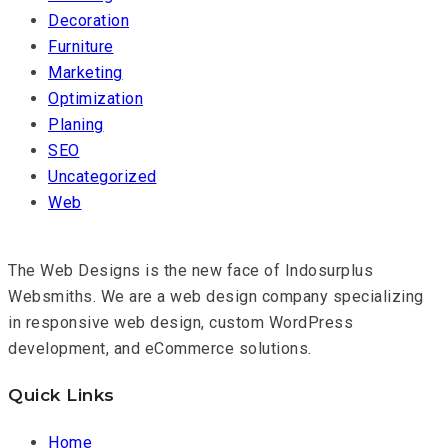
Decoration
Furniture
Marketing
Optimization
Planing
SEO
Uncategorized
Web
The Web Designs is the new face of Indosurplus
Websmiths. We are a web design company specializing
in responsive web design, custom WordPress
development, and eCommerce solutions.
Quick Links
Home